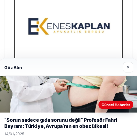
×
Göz Atın
Enes Kaplan Avukatlık Bürosu
28/04/2026
Güncel Haberler
Web sitemizi nasıl kullandığınızı daha iyi anlayabilmek,
deneyiminizi kişiselleştirmek ve geliştirmek amacıyla çerezler
“Sorun sadece gıda sorunu değil” Profesör Fahri
kullanıyoruz.
Çerez Politikamız
Bayram: Türkiye, Avrupa’nın en obez ülkesi!
Reddet
Kabul Et
14/01/2025