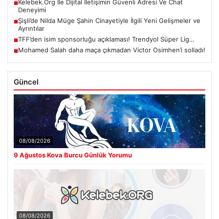
Kelebek.Org İle Dijital İletişimin Güvenli Adresi Ve Chat
■
Deneyimi
Şişli’de Nilda Müge Şahin Cinayetiyle İlgili Yeni Gelişmeler ve
■
Ayrıntılar
TFF’den isim sponsorluğu açıklaması! Trendyol Süper Lig…
■
Mohamed Salah daha maça çıkmadan Victor Osimhen’i solladı!
■
Güncel
08/08/2026
9 Ağustos Kova Burcu Günlük Yorumu
08/08/2026