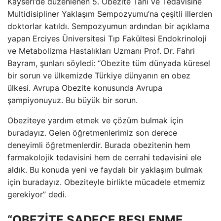
Kayseri’de düzenlenen 5. Obezite Tanı ve Tedavisine
Multidisipliner Yaklaşım Sempozyumu’na çeşitli illerden
doktorlar katıldı. Sempozyumun ardından bir açıklama
yapan Erciyes Üniversitesi Tıp Fakültesi Endokrinoloji
ve Metabolizma Hastalıkları Uzmanı Prof. Dr. Fahri
Bayram, şunları söyledi: “Obezite tüm dünyada küresel
bir sorun ve ülkemizde Türkiye dünyanın en obez
ülkesi. Avrupa Obezite konusunda Avrupa
şampiyonuyuz. Bu büyük bir sorun.
Obeziteye yardım etmek ve çözüm bulmak için
buradayız. Gelen öğretmenlerimiz son derece
deneyimli öğretmenlerdir. Burada obezitenin hem
farmakolojik tedavisini hem de cerrahi tedavisini ele
aldık. Bu konuda yeni ve faydalı bir yaklaşım bulmak
için buradayız. Obeziteyle birlikte mücadele etmemiz
gerekiyor” dedi.
“OBEZİTE SADECE BESLENME