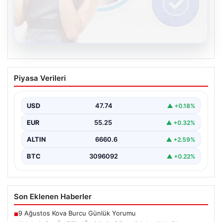
08.08.2026
Kelebek.Org İle Dijital İletişimin Güvenli
Piyasa Verileri
Adresi Ve Chat Deneyimi
İnternet ortamında insanların güvenli bir tarzda iletişim
sağlaması büyük bir önem barındırmaktadır.
USD
47.74
▲ +0.18%
Günümüzde birçok…
EUR
55.25
▲ +0.32%
ALTIN
6660.6
▲ +2.59%
BTC
3096092
▲ +0.22%
Son Eklenen Haberler
9 Ağustos Kova Burcu Günlük Yorumu
■