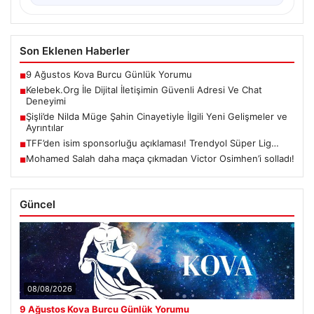
Son Eklenen Haberler
9 Ağustos Kova Burcu Günlük Yorumu
■
Kelebek.Org İle Dijital İletişimin Güvenli Adresi Ve Chat
■
Deneyimi
Şişli’de Nilda Müge Şahin Cinayetiyle İlgili Yeni Gelişmeler ve
■
Ayrıntılar
TFF’den isim sponsorluğu açıklaması! Trendyol Süper Lig…
■
Mohamed Salah daha maça çıkmadan Victor Osimhen’i solladı!
■
Güncel
08/08/2026
9 Ağustos Kova Burcu Günlük Yorumu