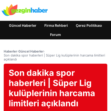
Güncel Haberler
Firma Rehberi
Çerez Politikası
Forum
Haberler
›
Güncel Haberler
›
Son dakika spor haberleri | Süper Lig kulüplerinin harcama limitleri
açıklandı
Son dakika spor
haberleri | Süper Lig
kulüplerinin harcama
limitleri açıklandı