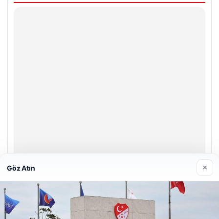
×
Göz Atın
Enes Kaplan Avukatlık Bürosu