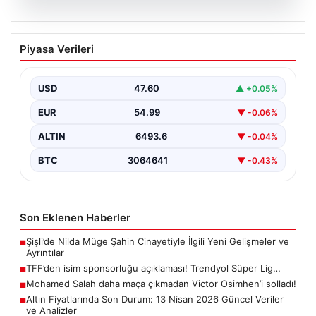
06.08.2026
TFF’den isim sponsorluğu açıklaması!
Piyasa Verileri
Trendyol Süper Lig…
USD
47.60
▲ +0.05%
EUR
54.99
▼ -0.06%
ALTIN
6493.6
▼ -0.04%
BTC
3064641
▼ -0.43%
Son Eklenen Haberler
Şişli’de Nilda Müge Şahin Cinayetiyle İlgili Yeni Gelişmeler ve
■
Ayrıntılar
TFF’den isim sponsorluğu açıklaması! Trendyol Süper Lig…
■
Mohamed Salah daha maça çıkmadan Victor Osimhen’i solladı!
■
Altın Fiyatlarında Son Durum: 13 Nisan 2026 Güncel Veriler
■
ve Analizler