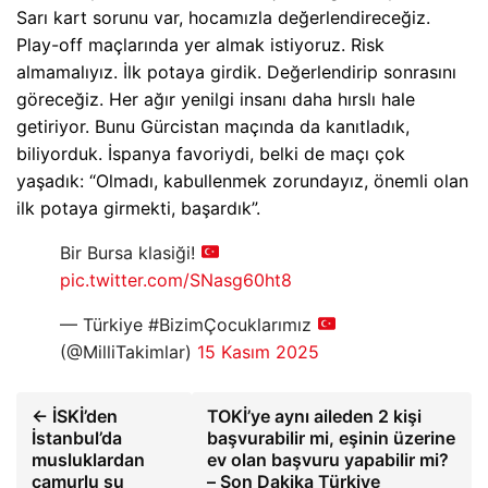
Sarı kart sorunu var, hocamızla değerlendireceğiz.
Play-off maçlarında yer almak istiyoruz. Risk
almamalıyız. İlk potaya girdik. Değerlendirip sonrasını
göreceğiz. Her ağır yenilgi insanı daha hırslı hale
getiriyor. Bunu Gürcistan maçında da kanıtladık,
biliyorduk. İspanya favoriydi, belki de maçı çok
yaşadık: “Olmadı, kabullenmek zorundayız, önemli olan
ilk potaya girmekti, başardık”.
Bir Bursa klasiği!
pic.twitter.com/SNasg60ht8
— Türkiye #BizimÇocuklarımız
(@MilliTakimlar)
15 Kasım 2025
← İSKİ’den
TOKİ’ye aynı aileden 2 kişi
İstanbul’da
başvurabilir mi, eşinin üzerine
musluklardan
ev olan başvuru yapabilir mi?
çamurlu su
– Son Dakika Türkiye