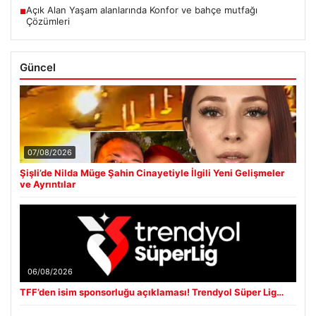
Açık Alan Yaşam alanlarında Konfor ve bahçe mutfağı
■
Çözümleri
Güncel
07/08/2026
Şişli’de Nilda Müge Şahin Cinayetiyle İlgili Yeni Gelişmeler
ve Ayrıntılar
06/08/2026
TFF’den isim sponsorluğu açıklaması! Trendyol Süper Lig…