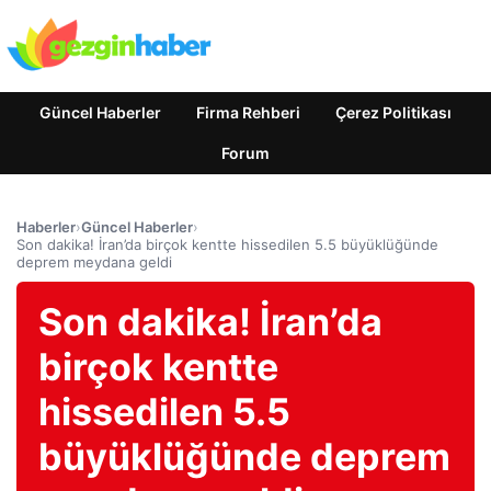
Güncel Haberler
Firma Rehberi
Çerez Politikası
Forum
Haberler
›
Güncel Haberler
›
Son dakika! İran’da birçok kentte hissedilen 5.5 büyüklüğünde
deprem meydana geldi
Son dakika! İran’da
birçok kentte
hissedilen 5.5
büyüklüğünde deprem