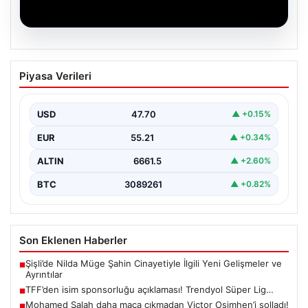
06.08.2026
TFF’den isim sponsorluğu açıklaması!
Piyasa Verileri
Trendyol Süper Lig…
USD
47.70
▲ +0.15%
EUR
55.21
▲ +0.34%
ALTIN
6661.5
▲ +2.60%
BTC
3089261
▲ +0.82%
Son Eklenen Haberler
Şişli’de Nilda Müge Şahin Cinayetiyle İlgili Yeni Gelişmeler ve
■
Ayrıntılar
TFF’den isim sponsorluğu açıklaması! Trendyol Süper Lig…
■
Mohamed Salah daha maça çıkmadan Victor Osimhen’i solladı!
■