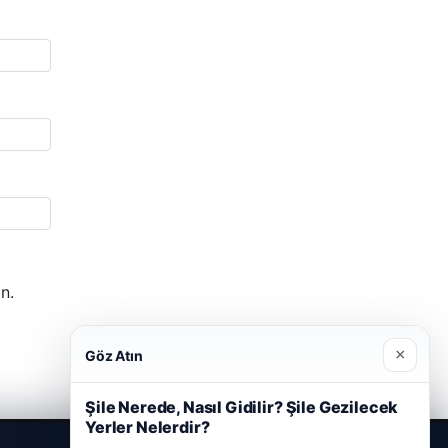
n.
×
Göz Atın
Şile Nerede, Nasıl Gidilir? Şile Gezilecek
Yerler Nelerdir?