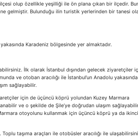
ilçesi olup özellikle yeşilliği ile ön plana çıkan bir ilçedir. B
ne gelmiştir. Bulunduğu ilin turistik yerlerinden bir tanesi ol
olu yakasında Karadeniz bölgesinde yer almaktadır.
bilirsiniz. İlk olarak İstanbul dışından gelecek ziyaretçiler iç
munda ve otoban aracılığı ile İstanbul’un Anadolu yakasınd
ım sağlayabilir.
yaretçiler için de üçüncü köprü yolundan Kuzey Marmara
abilir ve o şekilde de Şile’ye doğrudan ulaşım sağlayabilir
Marmara otoyolunu kullanmak için üçüncü köprü ya da ikinc
. Toplu taşıma araçları ile otobüsler aracılığı ile ulaşabilirsini