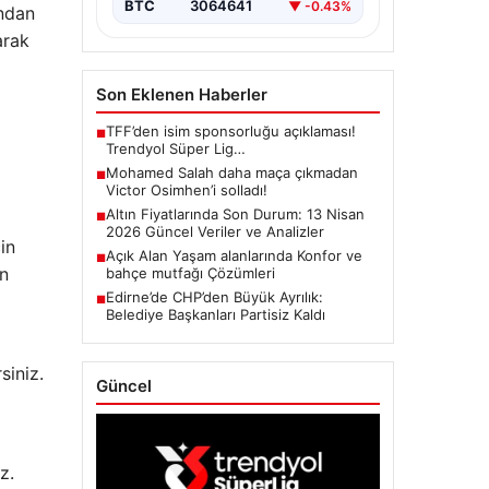
BTC
3064641
▼ -0.43%
undan
arak
Son Eklenen Haberler
TFF’den isim sponsorluğu açıklaması!
■
Trendyol Süper Lig…
Mohamed Salah daha maça çıkmadan
■
Victor Osimhen’i solladı!
Altın Fiyatlarında Son Durum: 13 Nisan
■
2026 Güncel Veriler ve Analizler
in
Açık Alan Yaşam alanlarında Konfor ve
■
an
bahçe mutfağı Çözümleri
Edirne’de CHP’den Büyük Ayrılık:
■
Belediye Başkanları Partisiz Kaldı
siniz.
Güncel
i
z.