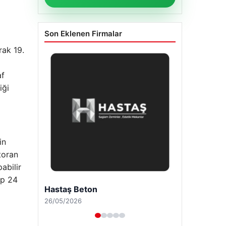
Son Eklenen Firmalar
rak 19.
af
iği
in
toran
abilir
up 24
Enes Kaplan Avukatlık Bürosu
28/04/2026