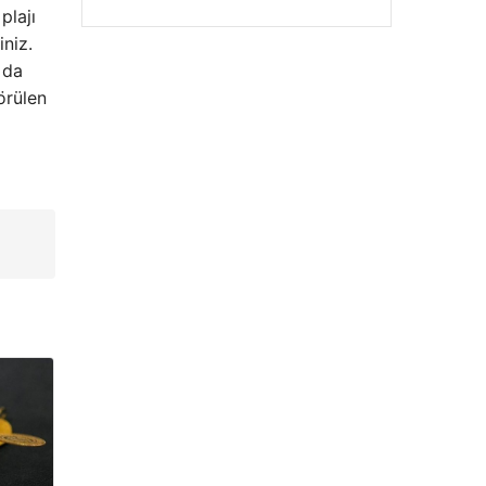
plajı
niz.
 da
örülen