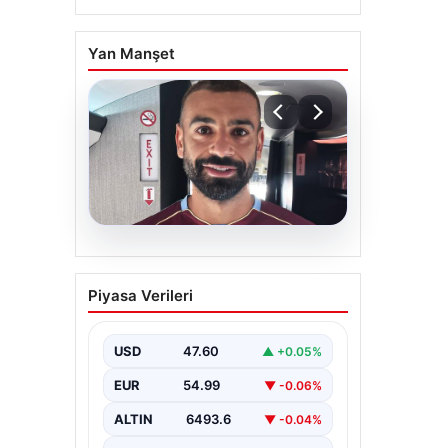
Yan Manşet
05.08.2026
Mohamed Salah daha
Piyasa Verileri
maça çıkmadan Victor
Osimhen’i solladı!
USD
47.60
▲ +0.05%
EUR
54.99
▼ -0.06%
ALTIN
6493.6
▼ -0.04%