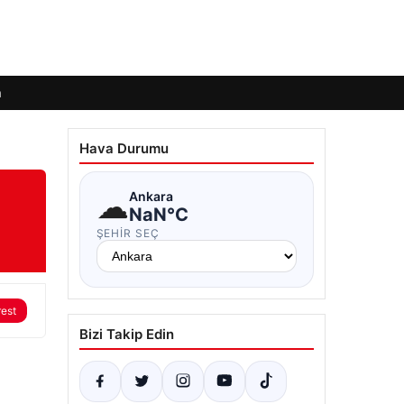
m
Hava Durumu
☁
Ankara
NaN°C
ŞEHIR SEÇ
rest
Bizi Takip Edin