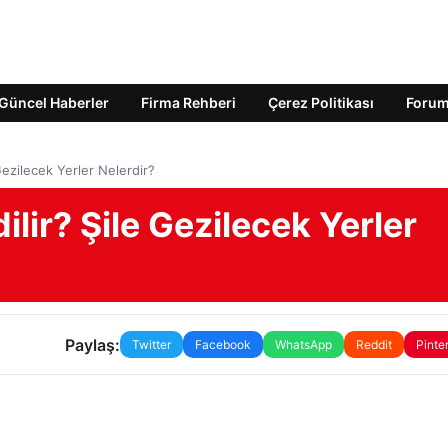
Güncel Haberler
Firma Rehberi
Çerez Politikası
Foru
 Gezilecek Yerler Nelerdir?
ilir? Şile Gezilecek Yerler
Paylaş:
Twitter
Facebook
WhatsApp
Reddit
Pinte