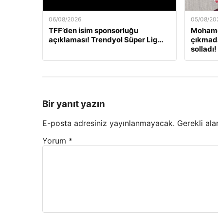
06/08/2026
05/08/20
TFF’den isim sponsorluğu
Mohame
açıklaması! Trendyol Süper Lig…
çıkmada
solladı!
Bir yanıt yazın
E-posta adresiniz yayınlanmayacak.
Gerekli ala
Yorum
*