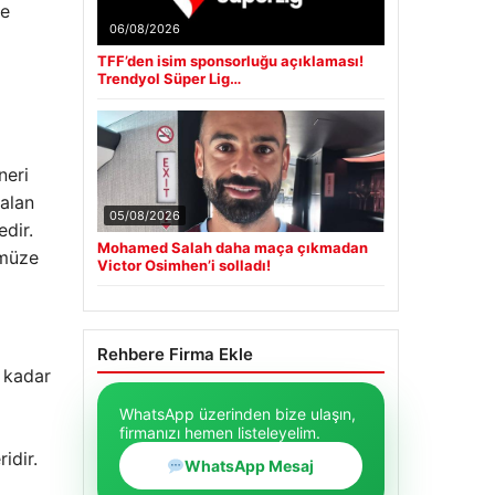
le
06/08/2026
TFF’den isim sponsorluğu açıklaması!
Trendyol Süper Lig…
neri
 alan
05/08/2026
dir.
Mohamed Salah daha maça çıkmadan
 müze
Victor Osimhen’i solladı!
Rehbere Firma Ekle
e kadar
WhatsApp üzerinden bize ulaşın,
firmanızı hemen listeleyelim.
idir.
WhatsApp Mesaj