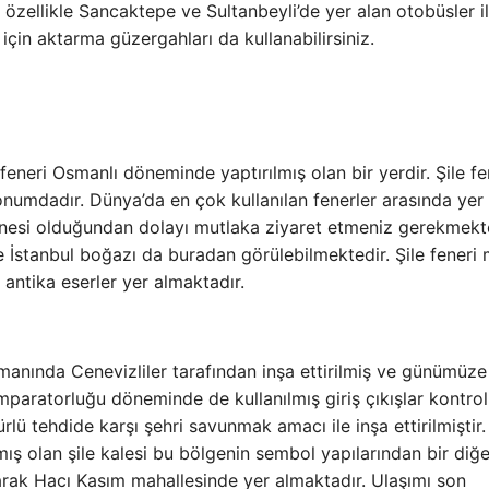
 özellikle Sancaktepe ve Sultanbeyli’de yer alan otobüsler i
 için aktarma güzergahları da kullanabilirsiniz.
 feneri Osmanlı döneminde yaptırılmış olan bir yerdir. Şile fe
numdadır. Dünya’da en çok kullanılan fenerler arasında yer
 tanesi olduğundan dolayı mutlaka ziyaret etmeniz gerekmekte
kte İstanbul boğazı da buradan görülebilmektedir. Şile feneri
antika eserler yer almaktadır.
 zamanında Cenevizliler tarafından inşa ettirilmiş ve günümüz
imparatorluğu döneminde de kullanılmış giriş çıkışlar kontrol
ürlü tehdide karşı şehri savunmak amacı ile inşa ettirilmiştir.
olan şile kalesi bu bölgenin sembol yapılarından bir diğer
larak Hacı Kasım mahallesinde yer almaktadır. Ulaşımı son