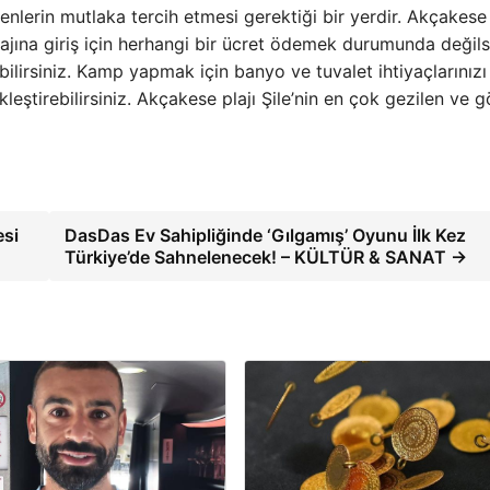
rin mutlaka tercih etmesi gerektiği bir yerdir. Akçakese 
ajına giriş için herhangi bir ücret ödemek durumunda değilsi
ilirsiniz. Kamp yapmak için banyo ve tuvalet ihtiyaçlarınızı
eştirebilirsiniz. Akçakese plajı Şile’nin en çok gezilen ve g
esi
DasDas Ev Sahipliğinde ‘Gılgamış’ Oyunu İlk Kez
Türkiye’de Sahnelenecek! – KÜLTÜR & SANAT →