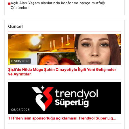
Açık Alan Yaşam alanlarında Konfor ve bahçe mutfağı
■
Çözümleri
Güncel
07/08/2026
Şişli’de Nilda Müge Şahin Cinayetiyle İlgili Yeni Gelişmeler
ve Ayrıntılar
06/08/2026
TFF’den isim sponsorluğu açıklaması! Trendyol Süper Lig…