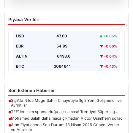
06.08.2026
TFF’den isim sponsorluğu açıklaması!
Piyasa Verileri
Trendyol Süper Lig…
USD
47.60
▲ +0.05%
EUR
54.99
▼ -0.06%
ALTIN
6493.6
▼ -0.04%
BTC
3064641
▼ -0.43%
Son Eklenen Haberler
Şişli’de Nilda Müge Şahin Cinayetiyle İlgili Yeni Gelişmeler ve
■
Ayrıntılar
TFF’den isim sponsorluğu açıklaması! Trendyol Süper Lig…
■
Mohamed Salah daha maça çıkmadan Victor Osimhen’i solladı!
■
Altın Fiyatlarında Son Durum: 13 Nisan 2026 Güncel Veriler
■
ve Analizler