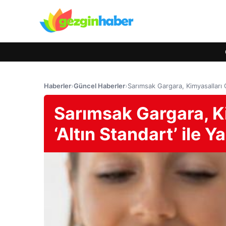
Haberler
›
Güncel Haberler
›
Sarımsak Gargara, Kimyasalları Ge
Sarımsak Gargara, Ki
‘Altın Standart’ ile Ya