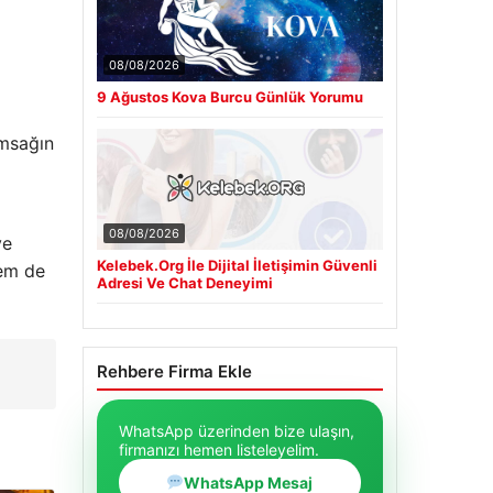
08/08/2026
9 Ağustos Kova Burcu Günlük Yorumu
ımsağın
08/08/2026
ve
Kelebek.Org İle Dijital İletişimin Güvenli
hem de
Adresi Ve Chat Deneyimi
Rehbere Firma Ekle
WhatsApp üzerinden bize ulaşın,
firmanızı hemen listeleyelim.
WhatsApp Mesaj