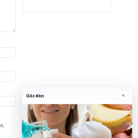
×
Göz Atın
n.