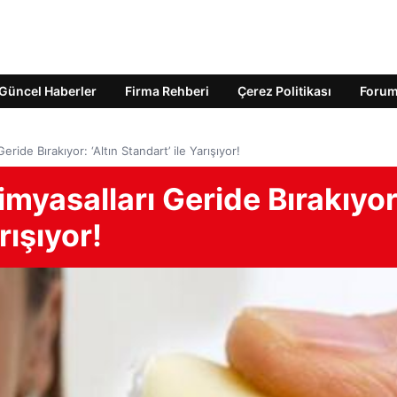
Güncel Haberler
Firma Rehberi
Çerez Politikası
Foru
ride Bırakıyor: ‘Altın Standart’ ile Yarışıyor!
myasalları Geride Bırakıyor
rışıyor!