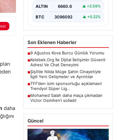
barındırmaktadır. Günümüzde
birçok…
ALTIN
6660.6
▲ +2.59%
BTC
3096092
▲ +0.22%
rest
Son Eklenen Haberler
9 Ağustos Kova Burcu Günlük Yorumu
■
Kelebek.Org İle Dijital İletişimin Güvenli
■
pları
Adresi Ve Chat Deneyimi
neden
Şişli’de Nilda Müge Şahin Cinayetiyle
■
İlgili Yeni Gelişmeler ve Ayrıntılar
TFF’den isim sponsorluğu açıklaması!
■
Trendyol Süper Lig…
Mohamed Salah daha maça çıkmadan
■
Victor Osimhen’i solladı!
n
daha
lığını
Güncel