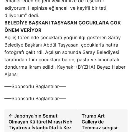
emanet eden değerli velilerimize de teşekkür
ediyorum. Hepinize eğlenceli ve keyifli bir tatil
diliyorum” dedi.
BELEDİYE BAŞKANI TAŞYASAN ÇOCUKLARA ÇOK
ÖNEM VERİYOR
Açılış töreninde çocuklara yoğun ilgi gösteren Saray
Belediye Başkanı Abdül Taşyasan, çocuklarla hatıra
fotoğrafı çektirdi. Açılışın sonunda Saray Belediyesi
tarafından tüm çocuklara balon, pasta ve limonatalı
dondurma ikram edildi. Kaynak: (BYZHA) Beyaz Haber
Ajansı
—–Sponsorlu Bağlantılar—–
—–Sponsorlu Bağlantılar—–
← Japonya’nın Somut
Trump Art
Olmayan Kültürel Mirası Noh
Gallery’de
Tiyatrosu İstanbul’da İlk Kez
Temmuz sergisi: