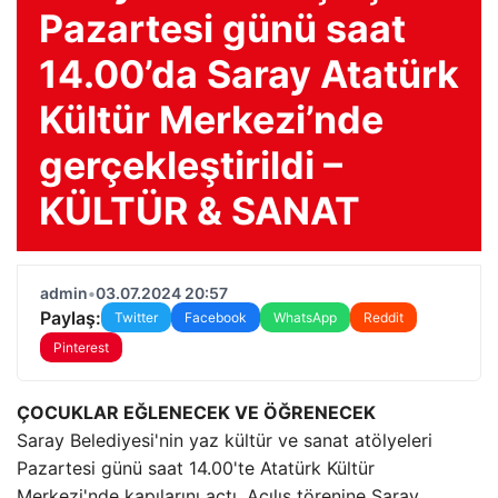
Pazartesi günü saat
14.00’da Saray Atatürk
Kültür Merkezi’nde
gerçekleştirildi –
KÜLTÜR & SANAT
admin
•
03.07.2024 20:57
Paylaş:
Twitter
Facebook
WhatsApp
Reddit
Pinterest
ÇOCUKLAR EĞLENECEK VE ÖĞRENECEK
Saray Belediyesi'nin yaz kültür ve sanat atölyeleri
Pazartesi günü saat 14.00'te Atatürk Kültür
Merkezi'nde kapılarını açtı. Açılış törenine Saray