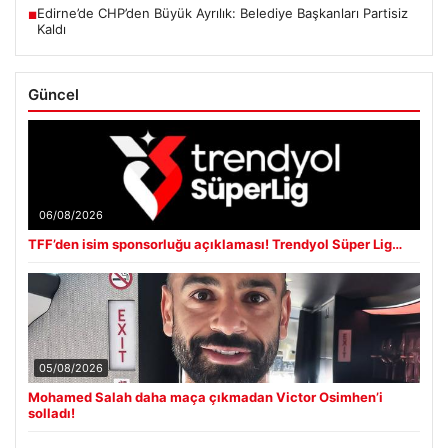
Edirne’de CHP’den Büyük Ayrılık: Belediye Başkanları Partisiz
■
Kaldı
Güncel
06/08/2026
TFF’den isim sponsorluğu açıklaması! Trendyol Süper Lig…
05/08/2026
Mohamed Salah daha maça çıkmadan Victor Osimhen’i
solladı!