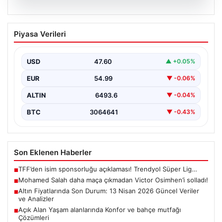
05.08.2026
Mohamed Salah daha maça çıkmadan
Piyasa Verileri
Victor Osimhen’i solladı!
USD
47.60
▲ +0.05%
EUR
54.99
▼ -0.06%
ALTIN
6493.6
▼ -0.04%
BTC
3064641
▼ -0.43%
Son Eklenen Haberler
TFF’den isim sponsorluğu açıklaması! Trendyol Süper Lig…
■
Mohamed Salah daha maça çıkmadan Victor Osimhen’i solladı!
■
Altın Fiyatlarında Son Durum: 13 Nisan 2026 Güncel Veriler
■
ve Analizler
Açık Alan Yaşam alanlarında Konfor ve bahçe mutfağı
■
Çözümleri