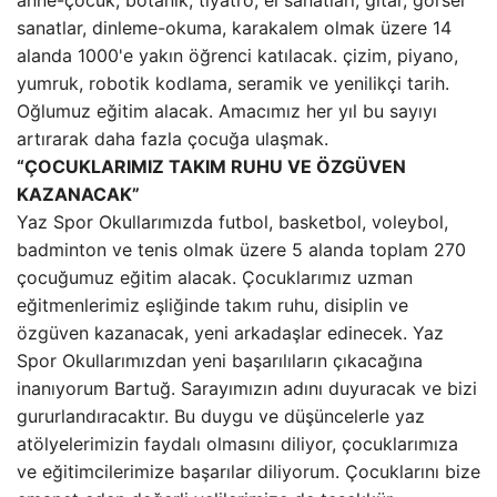
anne-çocuk, botanik, tiyatro, el sanatları, gitar, görsel
sanatlar, dinleme-okuma, karakalem olmak üzere 14
alanda 1000'e yakın öğrenci katılacak. çizim, piyano,
yumruk, robotik kodlama, seramik ve yenilikçi tarih.
Oğlumuz eğitim alacak. Amacımız her yıl bu sayıyı
artırarak daha fazla çocuğa ulaşmak.
“ÇOCUKLARIMIZ TAKIM RUHU VE ÖZGÜVEN
KAZANACAK”
Yaz Spor Okullarımızda futbol, ​​basketbol, ​​voleybol,
badminton ve tenis olmak üzere 5 alanda toplam 270
çocuğumuz eğitim alacak. Çocuklarımız uzman
eğitmenlerimiz eşliğinde takım ruhu, disiplin ve
özgüven kazanacak, yeni arkadaşlar edinecek. Yaz
Spor Okullarımızdan yeni başarılıların çıkacağına
inanıyorum Bartuğ. Sarayımızın adını duyuracak ve bizi
gururlandıracaktır. Bu duygu ve düşüncelerle yaz
atölyelerimizin faydalı olmasını diliyor, çocuklarımıza
ve eğitimcilerimize başarılar diliyorum. Çocuklarını bize