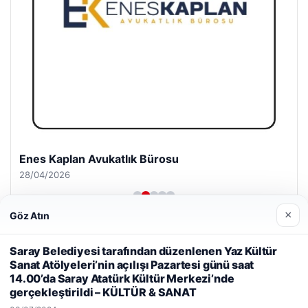
Enes Kaplan Avukatlık Bürosu
28/04/2026
×
Göz Atın
Saray Belediyesi tarafından düzenlenen Yaz Kültür
Web sitemizi nasıl kullandığınızı daha iyi anlayabilmek,
Sanat Atölyeleri’nin açılışı Pazartesi günü saat
deneyiminizi kişiselleştirmek ve geliştirmek amacıyla çerezler
14.00’da Saray Atatürk Kültür Merkezi’nde
kullanıyoruz.
Çerez Politikamız
© 2026 Gezgin Haber – Güncel Haberler
gerçekleştirildi – KÜLTÜR & SANAT
Reddet
Kabul Et