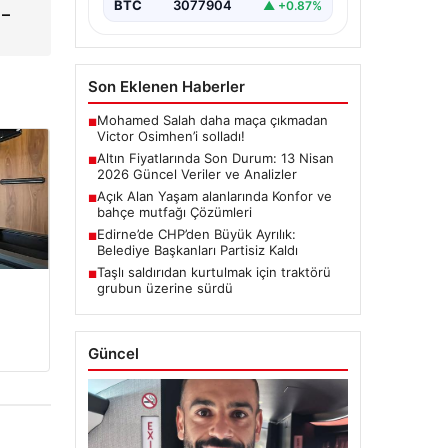
BTC
3077904
▲ +0.87%
 –
Son Eklenen Haberler
Mohamed Salah daha maça çıkmadan
■
Victor Osimhen’i solladı!
Altın Fiyatlarında Son Durum: 13 Nisan
■
2026 Güncel Veriler ve Analizler
Açık Alan Yaşam alanlarında Konfor ve
■
bahçe mutfağı Çözümleri
Edirne’de CHP’den Büyük Ayrılık:
■
Belediye Başkanları Partisiz Kaldı
Taşlı saldırıdan kurtulmak için traktörü
■
grubun üzerine sürdü
Güncel