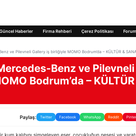
Güncel Haberler
Firma Rehberi
Çerez Politikası
Foru
Benz ve Pilevneli Gallery iş birliğiyle MOMO Bodrum’da – KÜLTÜR & SAN
 Mercedes-Benz ve Pilevneli
le MOMO Bodrum’da – KÜLTÜR
Paylaş:
Twitter
Facebook
WhatsApp
Reddit
Pinte
r kum kalıbını simgeleyen eser, çocukluğun neşesi ve yaratıc