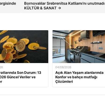
sergisinde
Bornovalılar Srebrenitsa Katliamı’nı unutmadı
KÜLTÜR & SANAT →
26
04/08/2026
iyatlarında Son Durum: 13
Açık Alan Yaşam alanlarında
026 Güncel Veriler ve
Konfor ve bahçe mutfağı
er
Çözümleri