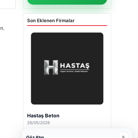
Son Eklenen Firmalar
n.
Hastaş Beton
26/05/2026
×
Göz Atın