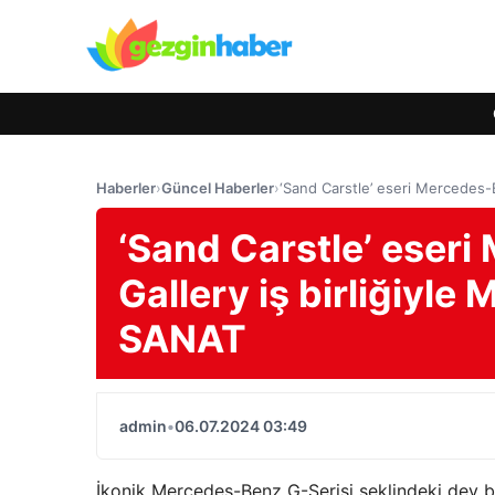
Haberler
›
Güncel Haberler
›
‘Sand Carstle’ eseri Mercedes-
‘Sand Carstle’ eseri
Gallery iş birliğiy
SANAT
admin
•
06.07.2024 03:49
İkonik Mercedes-Benz G-Serisi şeklindeki dev bi