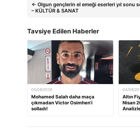
← Olgun gençlerin el emeği eserleri yıl sonu 
– KÜLTÜR & SANAT
Tavsiye Edilen Haberler
05/08/2026
04/08/20
Mohamed Salah daha maça
Altın F
çıkmadan Victor Osimhen’i
Nisan 2
solladı!
Analizl