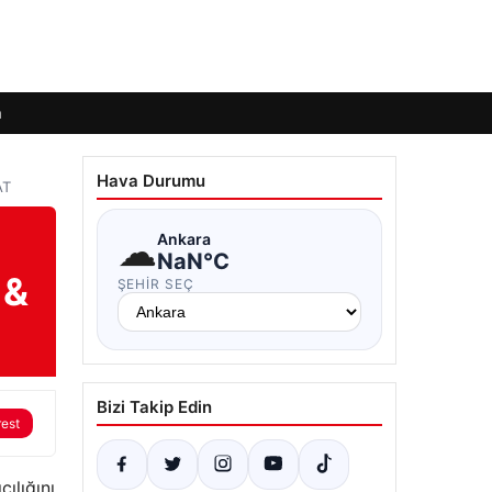
m
Hava Durumu
AT
☁
Ankara
NaN°C
 &
ŞEHIR SEÇ
Bizi Takip Edin
rest
ılığını