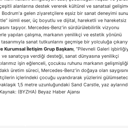
n çeşitli alanlarına destek vererek kültürel ve sanatsal gelişim
drum'a gelen ziyaretçilere eşsiz bir sanat deneyimi sunu
tle” isimli eser, üç boyutlu ve dijital, hareketli ve hareketsiz
sını taşıyor. Mercedes-Benz'in sürdürülebilirlik vizyonu
le yapılan çalışma, markanın yenilikçi ve estetik yönünü
asarımıyla sanat tutkunlarını geçmişe bir yolculuğa çıkarıy
ve Kurumsal İletişim Grup Başkanı
, “Pilevneli Galeri işbirliği
ve sanatçıya verdiği desteği, sanat dünyasına yenilikçi
larımız işin eğlenceli, çocuksu ruhunu markanın gelişmişliğ
 odaklı üretim süreci, Mercedes-Benz'in doğaya olan saygısın
etçilerin içlerindeki çocuğu uyandırarak yüzlerini gülümsete
 yaklaşık 1,5 metre uzunluğundaki Sand Carstle, yaz ayların
 Kaynak: (BYZHA) Beyaz Haber Ajansı