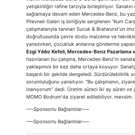
yetişkinliğin rafine tarzıyla birleştiriyor. Sanatı
sağlamaya devam eden Mercedes-Benz, bu yaz Bo
Pilevneli Galeri iş birliğiyle sergilenen “Kum Cars
çalışmalarıyla tanınan Sucuk & Bratwurst'un imza
doğrultusunda çevre dostu malzeme ve teknikler
yansıtırken, çocukluk anılarına gönderme yapan t
Ezgi Yıldız Kefeli, Mercedes-Benz Pazarlama 
hazırlanan bu çalışma, Mercedes-Benz'in sanata 
yaklaşımını bir kez daha ortaya koyuyor. Sanatçı
başarılı bir şekilde dengeledi. Sürdürülebilirlik
sorumluluğunu yansıtıyor. “Bu çalışmanın, ziyar
inanıyorum” dedi. Üretim süreci iki ay süren ve
MOMO Bodrum'da ziyaret edilebiliyor. mevsim.
—–Sponsorlu Bağlantılar—–
—–Sponsorlu Bağlantılar—–