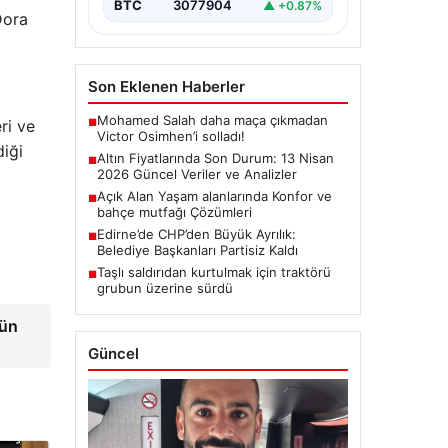
BTC
3077904
▲ +0.87%
Dora
Son Eklenen Haberler
Mohamed Salah daha maça çıkmadan
■
ri ve
Victor Osimhen’i solladı!
diği
Altın Fiyatlarında Son Durum: 13 Nisan
■
2026 Güncel Veriler ve Analizler
Açık Alan Yaşam alanlarında Konfor ve
■
bahçe mutfağı Çözümleri
Edirne’de CHP’den Büyük Ayrılık:
■
Belediye Başkanları Partisiz Kaldı
Taşlı saldırıdan kurtulmak için traktörü
■
grubun üzerine sürdü
'ün
Güncel