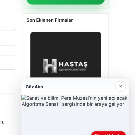
Son Eklenen Firmalar
×
Göz Atın
Hastaş Beton
26/05/2026
n.