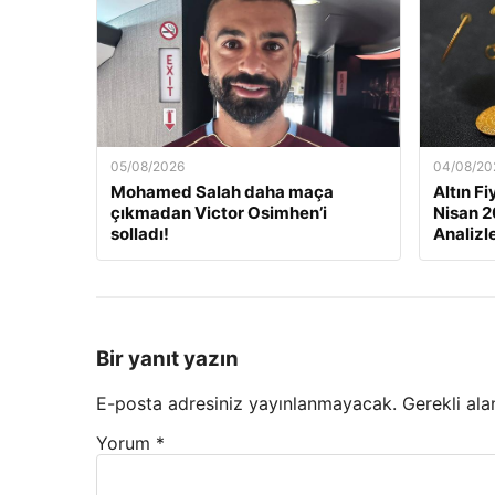
05/08/2026
04/08/20
Mohamed Salah daha maça
Altın F
çıkmadan Victor Osimhen’i
Nisan 2
solladı!
Analizl
Bir yanıt yazın
E-posta adresiniz yayınlanmayacak.
Gerekli ala
Yorum
*