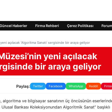
Güncel Haberler
Firma Rehberi
Çerez Politikası
Foru
yeni açılacak ‘Algoritma Sanatı’ sergisinde bir araya geliyor
Müzesi’nin yeni açılacak
rgisinde bir araya geliyor
Paylaş:
Twitter
Facebook
WhatsApp
Reddit
Pinte
, algoritma ve bilgisayar sanatının üç öncüsünün eserlerind
 Ulusal Bankası Koleksiyonundan Algoritmik Sanat” başlıklı