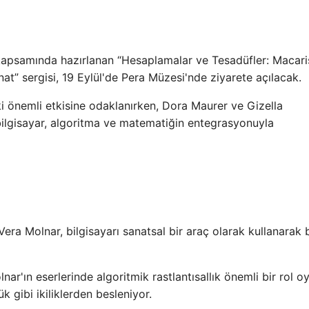
i kapsamında hazırlanan “Hesaplamalar ve Tesadüfler: Macari
” sergisi, 19 Eylül'de Pera Müzesi'nde ziyarete açılacak.
ki önemli etkisine odaklanırken, Dora Maurer ve Gizella
 bilgisayar, algoritma ve matematiğin entegrasyonuyla
era Molnar, bilgisayarı sanatsal bir araç olarak kullanarak b
ar'ın eserlerinde algoritmik rastlantısallık önemli bir rol o
k gibi ikiliklerden besleniyor.