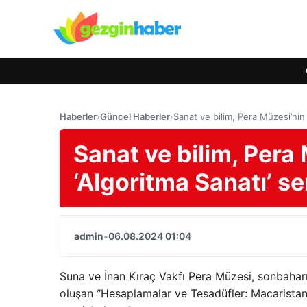
Haberler
›
Güncel Haberler
›
Sanat ve bilim, Pera Müzesi’nin 
Sanat ve bilim, Pera 
‘Algoritma Sanatı’ se
admin
•
06.08.2024 01:04
Suna ve İnan Kıraç Vakfı Pera Müzesi, sonbaharı
oluşan “Hesaplamalar ve Tesadüfler: Macaristan