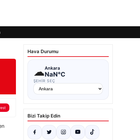
m
Hava Durumu
☁
Ankara
NaN°C
ŞEHIR SEÇ
rest
Bizi Takip Edin
en