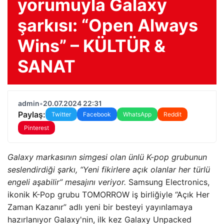
yorumuyla Galaxy
şarkısı: “Open Always
Wins” – KÜLTÜR &
SANAT
admin
•
20.07.2024 22:31
Paylaş:
Twitter
Facebook
WhatsApp
Reddit
Pinterest
Galaxy markasının simgesi olan ünlü K-pop grubunun
seslendirdiği şarkı, “Yeni fikirlere açık olanlar her türlü
engeli aşabilir” mesajını veriyor.
Samsung Electronics,
ikonik K-Pop grubu TOMORROW iş birliğiyle “Açık Her
Zaman Kazanır” adlı yeni bir besteyi yayınlamaya
hazırlanıyor Galaxy'nin, ilk kez Galaxy Unpacked