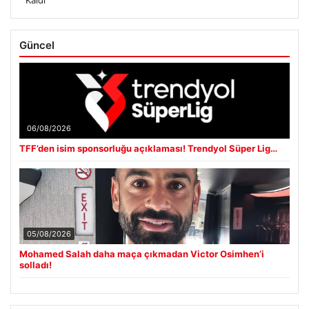
Güncel
06/08/2026
TFF’den isim sponsorluğu açıklaması! Trendyol Süper Lig…
05/08/2026
Mohamed Salah daha maça çıkmadan Victor Osimhen’i
solladı!