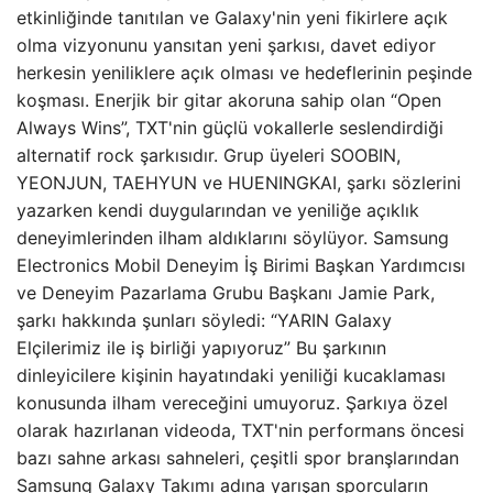
etkinliğinde tanıtılan ve Galaxy'nin yeni fikirlere açık
olma vizyonunu yansıtan yeni şarkısı, davet ediyor
herkesin yeniliklere açık olması ve hedeflerinin peşinde
koşması. Enerjik bir gitar akoruna sahip olan “Open
Always Wins”, TXT'nin güçlü vokallerle seslendirdiği
alternatif rock şarkısıdır. Grup üyeleri SOOBIN,
YEONJUN, TAEHYUN ve HUENINGKAI, şarkı sözlerini
yazarken kendi duygularından ve yeniliğe açıklık
deneyimlerinden ilham aldıklarını söylüyor. Samsung
Electronics Mobil Deneyim İş Birimi Başkan Yardımcısı
ve Deneyim Pazarlama Grubu Başkanı Jamie Park,
şarkı hakkında şunları söyledi: “YARIN Galaxy
Elçilerimiz ile iş birliği yapıyoruz” Bu şarkının
dinleyicilere kişinin hayatındaki yeniliği kucaklaması
konusunda ilham vereceğini umuyoruz. Şarkıya özel
olarak hazırlanan videoda, TXT'nin performans öncesi
bazı sahne arkası sahneleri, çeşitli spor branşlarından
Samsung Galaxy Takımı adına yarışan sporcuların