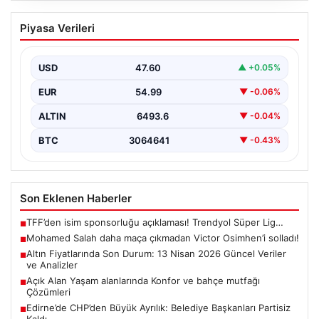
Mohamed Salah daha maça çıkmadan
Piyasa Verileri
Victor Osimhen’i solladı!
USD
47.60
▲ +0.05%
EUR
54.99
▼ -0.06%
ALTIN
6493.6
▼ -0.04%
BTC
3064641
▼ -0.43%
Son Eklenen Haberler
TFF’den isim sponsorluğu açıklaması! Trendyol Süper Lig…
■
Mohamed Salah daha maça çıkmadan Victor Osimhen’i solladı!
■
Altın Fiyatlarında Son Durum: 13 Nisan 2026 Güncel Veriler
■
ve Analizler
Açık Alan Yaşam alanlarında Konfor ve bahçe mutfağı
■
Çözümleri
Edirne’de CHP’den Büyük Ayrılık: Belediye Başkanları Partisiz
■
Kaldı