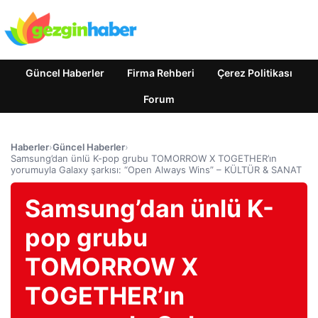
Güncel Haberler
Firma Rehberi
Çerez Politikası
Forum
Haberler
›
Güncel Haberler
›
Samsung’dan ünlü K-pop grubu TOMORROW X TOGETHER’ın
yorumuyla Galaxy şarkısı: “Open Always Wins” – KÜLTÜR & SANAT
Samsung’dan ünlü K-
pop grubu
TOMORROW X
TOGETHER’ın