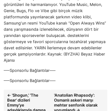
görüntüleri ile harmanlanıyor. YouTube Music, Melon,
Genie, Bugs, Flo ve Vibe gibi birçok müzik
platformunda yayınlanacak şarkının video klibi,
Samsung'un resmi YouTube kanalı “Open Always Wins”
dans yarışmasında izlenebilecek, dünyanın dört bir
yanından sporseverler buluşacak. desteklerini
göstermeye ve favori sporcularına tezahürat yapmaya
davet edilsinler. YARIN İlerlemeye devam edebilenler
gerçek şampiyonlardır. Kaynak: (BYZHA) Beyaz Haber
Ajansı
—–Sponsorlu Bağlantılar—–
—–Sponsorlu Bağlantılar—–
← 'Shogun,' 'The
'Anatolian Rhapsody':
Bear' dizileri
Osmanlı askeri marşı
Emmy'ye
mehter senfonik olarak
adaylıklarıyla damga
yorumlandı →