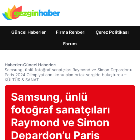
Güncel Haberler
Firma Rehberi
Çerez Politikası
Forum
Haberler
›
Güncel Haberler
›
Samsung, ünlü fotoğraf sanatçıları Raymond ve Simon Depardon’u
Paris 2024 Olimpiyatlarını konu alan ortak sergide buluşturdu –
KÜLTÜR & SANAT
Samsung, ünlü
fotoğraf sanatçıları
Raymond ve Simon
Depardon’u Paris