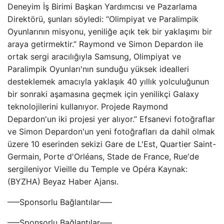
Deneyim İş Birimi Başkan Yardımcısı ve Pazarlama
Direktörü, şunları söyledi: “Olimpiyat ve Paralimpik
Oyunlarının misyonu, yeniliğe açık tek bir yaklaşımı bir
araya getirmektir.” Raymond ve Simon Depardon ile
ortak sergi aracılığıyla Samsung, Olimpiyat ve
Paralimpik Oyunları'nın sunduğu yüksek idealleri
desteklemek amacıyla yaklaşık 40 yıllık yolculuğunun
bir sonraki aşamasına geçmek için yenilikçi Galaxy
teknolojilerini kullanıyor. Projede Raymond
Depardon'un iki projesi yer alıyor.” Efsanevi fotoğraflar
ve Simon Depardon'un yeni fotoğrafları da dahil olmak
üzere 10 eserinden sekizi Gare de L'Est, Quartier Saint-
Germain, Porte d'Orléans, Stade de France, Rue'de
sergileniyor Vieille du Temple ve Opéra Kaynak:
(BYZHA) Beyaz Haber Ajansı.
—–Sponsorlu Bağlantılar—–
—–Sponsorlu Bağlantılar—–