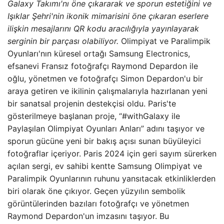
Galaxy Takımı'nı öne çıkararak ve sporun estetiğini ve
Işıklar Şehri'nin ikonik mimarisini öne çıkaran eserlere
ilişkin mesajlarını QR kodu aracılığıyla yayınlayarak
serginin bir parçası olabiliyor.
Olimpiyat ve Paralimpik
Oyunları'nın küresel ortağı Samsung Electronics,
efsanevi Fransız fotoğrafçı Raymond Depardon ile
oğlu, yönetmen ve fotoğrafçı Simon Depardon'u bir
araya getiren ve ikilinin çalışmalarıyla hazırlanan yeni
bir sanatsal projenin destekçisi oldu. Paris'te
gösterilmeye başlanan proje, “#withGalaxy ile
Paylaşılan Olimpiyat Oyunları Anları” adını taşıyor ve
sporun gücüne yeni bir bakış açısı sunan büyüleyici
fotoğraflar içeriyor. Paris 2024 için geri sayım sürerken
açılan sergi, ev sahibi kentte Samsung Olimpiyat ve
Paralimpik Oyunlarının ruhunu yansıtacak etkinliklerden
biri olarak öne çıkıyor. Geçen yüzyılın sembolik
görüntülerinden bazıları fotoğrafçı ve yönetmen
Raymond Depardon'un imzasını taşıyor. Bu