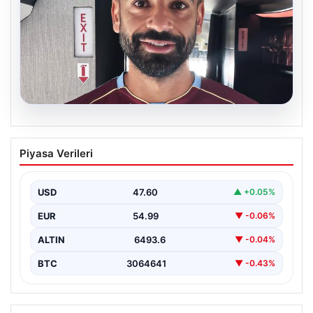
05.08.2026
Mohamed Salah daha maça çıkmadan
Piyasa Verileri
Victor Osimhen’i solladı!
USD
47.60
▲ +0.05%
EUR
54.99
▼ -0.06%
ALTIN
6493.6
▼ -0.04%
BTC
3064641
▼ -0.43%