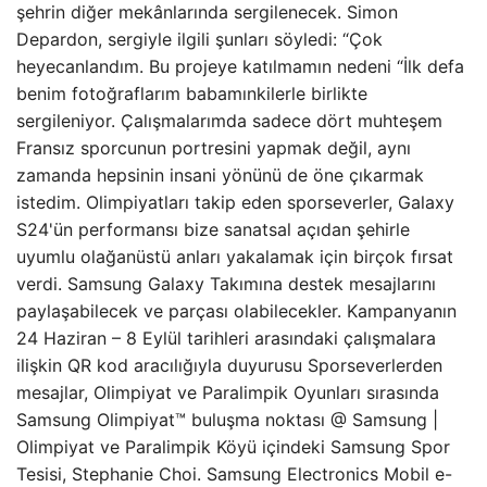
şehrin diğer mekânlarında sergilenecek. Simon
Depardon, sergiyle ilgili şunları söyledi: “Çok
heyecanlandım. Bu projeye katılmamın nedeni “İlk defa
benim fotoğraflarım babamınkilerle birlikte
sergileniyor. Çalışmalarımda sadece dört muhteşem
Fransız sporcunun portresini yapmak değil, aynı
zamanda hepsinin insani yönünü de öne çıkarmak
istedim. Olimpiyatları takip eden sporseverler, Galaxy
S24'ün performansı bize sanatsal açıdan şehirle
uyumlu olağanüstü anları yakalamak için birçok fırsat
verdi. Samsung Galaxy Takımına destek mesajlarını
paylaşabilecek ve parçası olabilecekler. Kampanyanın
24 Haziran – 8 Eylül tarihleri ​​arasındaki çalışmalara
ilişkin QR kod aracılığıyla duyurusu Sporseverlerden
mesajlar, Olimpiyat ve Paralimpik Oyunları sırasında
Samsung Olimpiyat™ buluşma noktası @ Samsung |
Olimpiyat ve Paralimpik Köyü içindeki Samsung Spor
Tesisi, Stephanie Choi. Samsung Electronics Mobil e-