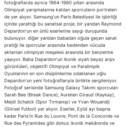
fotoğraflarda ayrıca 1964-1980 yılları arasında
Olimpiyat yarışmalarına katılan sporcuların portreleri
de yer alıyor. Samsung'un Paris Belediyesi ile işbirliği
içinde yarattığı bu sanatsal proje, bir yandan Raymond
Depardon'un en ünlü eserlerine saygı duruşunda
bulunuyor. diğer yandan babadan oğula geçen sanat
pratiği ile sporcular arasında bedenden vücuda
aktarılan olimpiyat meşalesi arasında bir benzetme
yapıyor. Baba Depardon'un ikonik siyah beyaz arşiv
görüntüleri, objektifi Olimpiyat ve Paralimpik
Oyunlarının en son disiplinlerine odaklanan oğlu
Depardon'un yeni fotoğraflarıyla birlikte sergileniyor.
Fotoğraf serisinde Samsung Galaxy Takımı sporcuları
Sarah Bee (Break Dance), Aurelien Giraud (Kaykay),
Mejdi Schalck (Spor Tırmanışı) ve Yvan Wouandji
(Görsel Futbol) yer alıyor. Eserler, Eylül ayı başına
kadar Paris'in Rue du Louvre, Pont de la Concorde ve
Rue des Pyramides gibi dokuz ikonik mekânında ve