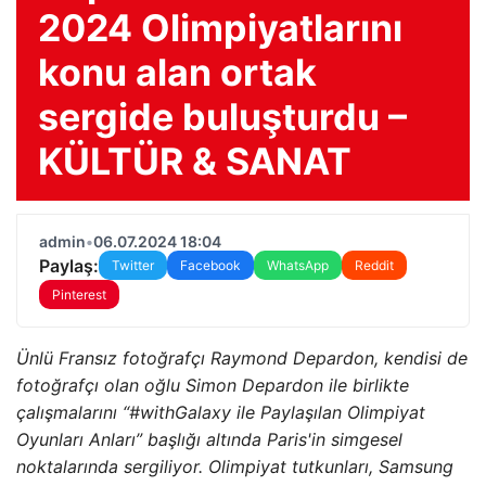
2024 Olimpiyatlarını
konu alan ortak
sergide buluşturdu –
KÜLTÜR & SANAT
admin
•
06.07.2024 18:04
Paylaş:
Twitter
Facebook
WhatsApp
Reddit
Pinterest
Ünlü Fransız fotoğrafçı Raymond Depardon, kendisi de
fotoğrafçı olan oğlu Simon Depardon ile birlikte
çalışmalarını “#withGalaxy ile Paylaşılan Olimpiyat
Oyunları Anları” başlığı altında Paris'in simgesel
noktalarında sergiliyor. Olimpiyat tutkunları, Samsung