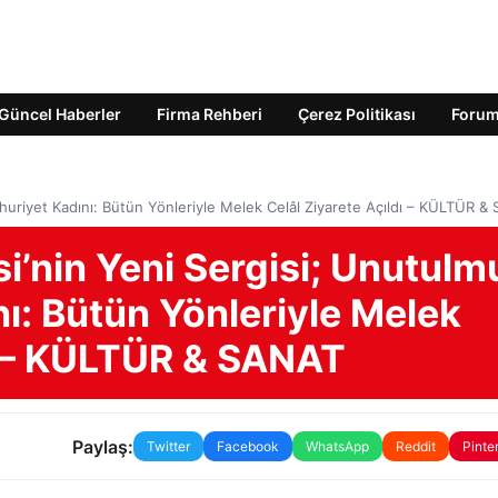
Güncel Haberler
Firma Rehberi
Çerez Politikası
Foru
huriyet Kadını: Bütün Yönleriyle Melek Celâl Ziyarete Açıldı – KÜLTÜR &
i’nin Yeni Sergisi; Unutulm
ı: Bütün Yönleriyle Melek
dı – KÜLTÜR & SANAT
Paylaş:
Twitter
Facebook
WhatsApp
Reddit
Pinte