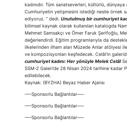
kadınıdır. Tüm sanatseverleri, kültürlü, dünyaya 
Cumhuriyetin yetişmesini istediği nesile örnek 
ediyoruz. ” dedi.
Unutulmuş bir cumhuriyet kad
bilimsel kaynak olarak kullanılan katalogda N
Mehmet Samsakçı ve Ömer Faruk Şerifoğlu, Melek 
değerlendirdi. Eğitim programlarıyla da destekle
ilkelerinden ilham alan Müzede Anlar atölyesi il
ve kompozisyonları keşfedecek. Celâl’in galeride
cumhuriyet kadını: Her yönüyle Melek Celâl
Se
SSM-2 Galeri’de 28 Nisan 2024 tarihine kadar Pa
edilebilecek.
Kaynak: (BYZHA) Beyaz Haber Ajansı
—–Sponsorlu Bağlantılar—–
—–Sponsorlu Bağlantılar—–
—–Sponsorlu Bağlantılar—–