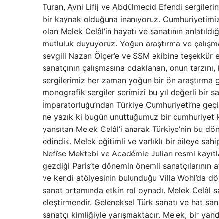
Turan, Avni Lifij ve Abdülmecid Efendi sergilerin
bir kaynak olduğuna inanıyoruz. Cumhuriyetimiz
olan Melek Celâl’in hayatı ve sanatının anlatıld
mutluluk duyuyoruz. Yoğun araştırma ve çalışma
sevgili Nazan Ölçer’e ve SSM ekibine teşekkür e
sanatçının çalışmasına odaklanan, onun tarzını,
sergilerimiz her zaman yoğun bir ön araştırma 
monografik sergiler serimizi bu yıl değerli bir s
İmparatorluğu’ndan Türkiye Cumhuriyeti’ne geçiş
ne yazık ki bugün unuttuğumuz bir cumhuriyet ka
yansıtan Melek Celâl’i anarak Türkiye’nin bu dö
edindik. Melek eğitimli ve varlıklı bir aileye sah
Nefîse Mektebi ve Académie Julian resmi kayıtl
gezdiği Paris’te dönemin önemli sanatçılarının a
ve kendi atölyesinin bulunduğu Villa Wohl’da dön
sanat ortamında etkin rol oynadı. Melek Celâl 
eleştirmendir. Geleneksel Türk sanatı ve hat san
sanatçı kimliğiyle yarışmaktadır. Melek, bir ya