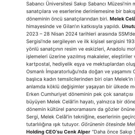
Sabancı Üniversitesi Sakıp Sabancı Müzesi’nin m
sanatçılara ve eserlerine derinlemesine bir bak
döneminin öncü sanatçılarından biri.
Melek Celâ
himayesinde ve Gilan’ın katkısıyla yapıldı.
Unutu
2023 – 28 Nisan 2024 tarihleri ​​arasında SSM’de 
Sergisi’nde sergileyen ve ilk kişisel sergisini 1
yönlü sanatçının resim ve eskizleri, Anadolu moti
işlemeleri üzerine yazılmış makaleler, eleştiriler
kartpostal, hediyelik eşya ve mektuplardan oluşa
Osmanlı İmparatorluğu’nda doğan ve yaşamını C
başlıca kadın temsilcilerinden biri olan Melek’in
anlamda köklü değişimler yaşayan bir ülkede mod
Erken Cumhuriyet döneminin pek çok sanatçısı gib
büyüyen Melek Celâl’in hayatı, yalnızca bir dö
dönemin kültürel panoramasını da gözler önüne 
Sergi, Melek Celâl’in tekniğine, eserlerinin geçi
tutarlılığına ışık tutuyor.
Görünenin ötesinde Mel
Holding CEO’su Cenk Alper
“Daha önce Sakıp S