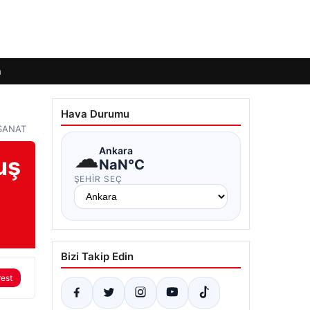
m
Hava Durumu
 SANAT
☁
Ankara
uş
NaN°C
ŞEHIR SEÇ
Bizi Takip Edin
rest