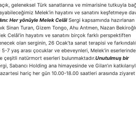
açık, geleneksel Türk sanatlarına ve mimarisine tutkuyla bağ
sayabileceğimiz Melek’in hayatını ve sanatını keşfetmeye da
ını: Her yönüyle Melek Celâl
Sergi kapsamında hazırlanan
amık Sinan Turan, Gizem Tongo, Ahu Antmen, Nazan Bekiroğl
Celâl’in hayatını ve sanatını birçok farklı perspektiften
necek olan serginin, 26 Ocak’ta sanat terapisi ve farkındalı
e 5-7 yaş arası çocuklar ve ebeveynleri, Melek’in eserlerinde
 çeşitli natürmort eserleri bulunmaktadır.
Unutulmuş bir
rgi, Sabancı Holding ana himayesinde ve Gilan’ın katkılarıy
zartesi hariç her gün 10.00-18.00 saatleri arasında ziyaret