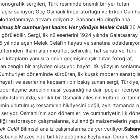
onografik sergileri, Türk resminde önemli bir yer tutan
ış açısı sunuyor; Geç Osmanlı İmparatorluğu ve Erken Cumhu
l
odaklanmaya devam ediyoruz. Sabancı Holding’in ana
lmuş bir cumhuriyet kadını: Her yönüyle Melek Celâl
26 A
görülebilir. Sergi, ilk nü eserlerini 1924 yılında Galatasaray
935 yılında açan Melek Celâl’in hayatı ve sanatına odaklanıyo
flerinden ilham alan motifler, şehircilik, hat sanatı ve Türk
 ve kitapların yanı sıra onun geçmişine ışık tutan fotoğraf,
n zengin bir arşivden oluşuyor. hayat. 19. yüzyılın sonları
umhuriyet döneminde sürdüren, ilk kuşak modern sanatçıla
 hayatı ve eserlerine kapsamlı bir bakış sunan sergi, Türkiye,
ernleşme sürecinin nasıl yaşandığına dair ipuçları içeriyor
i İstanbul’da, varlıklı bir Osmanlı ailesinin kültürel ortamı
nemin unutulmuş ressamının hikâyesini değil, aynı zamanda o
seriyor. Osmanlı’nın son dönemleri ve cumhuriyetin ilk döne
rdiği restorasyon çalışmalarına, kullandığı malzemelerin yapı
ek Celâl
Bilimsel analiz çalışmalarına da yer veriliyor.
Saban
abancı Müzesi’nde birlikte açtığımız Feyhaman Duran, Sel