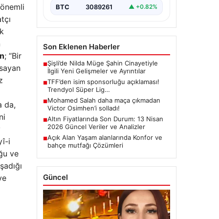
 önemli
BTC
3089261
▲ +0.82%
tçı
ük
n
Son Eklenen Haberler
an
; “Bir
Şişli’de Nilda Müge Şahin Cinayetiyle
■
psayan
İlgili Yeni Gelişmeler ve Ayrıntılar
z
TFF’den isim sponsorluğu açıklaması!
■
Trendyol Süper Lig…
Mohamed Salah daha maça çıkmadan
■
a da,
Victor Osimhen’i solladı!
ni
Altın Fiyatlarında Son Durum: 13 Nisan
■
2026 Güncel Veriler ve Analizler
v
Açık Alan Yaşam alanlarında Konfor ve
■
î-i
bahçe mutfağı Çözümleri
ğu ve
aşadığı
Güncel
ve