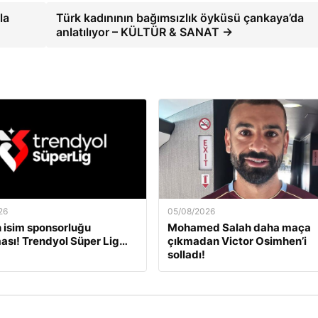
la
Türk kadınının bağımsızlık öyküsü çankaya’da
anlatılıyor – KÜLTÜR & SANAT →
26
05/08/2026
 isim sponsorluğu
Mohamed Salah daha maça
ası! Trendyol Süper Lig…
çıkmadan Victor Osimhen’i
solladı!