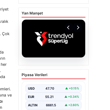
riyet
Yan Manşet
ralık
r. Çok
nda
rın
 her
06.08.2026
.
TFF’den isim
Piyasa Verileri
sponsorluğu açıklaması!
nda
Trendyol Süper Lig…
USD
47.70
mleri.
▲ +0.15%
sına ve
EUR
55.21
▲ +0.34%
cı
ALTIN
6661.5
▲ +2.60%
im