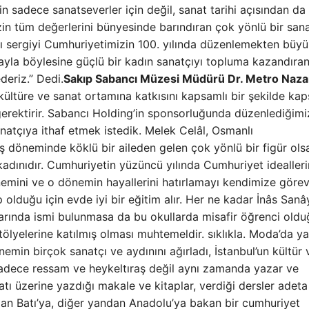
in sadece sanatseverler için değil, sanat tarihi açısından da
in tüm değerlerini bünyesinde barındıran çok yönlü bir sana
ığı sergiyi Cumhuriyetimizin 100. yılında düzenlemekten büy
yla böylesine güçlü bir kadın sanatçıyı topluma kazandıra
deriz.” Dedi.
Sakıp Sabancı Müzesi Müdürü Dr. Metro Naz
 kültüre ve sanat ortamına katkısını kapsamlı bir şekilde ka
gerektirir. Sabancı Holding’in sponsorluğunda düzenlediğimi
anatçıya ithaf etmek istedik. Melek Celâl, Osmanlı
 döneminde köklü bir aileden gelen çok yönlü bir figür ols
dınıdır. Cumhuriyetin yüzüncü yılında Cumhuriyet idealleri
nemini ve o dönemin hayallerini hatırlamayı kendimize göre
ip olduğu için evde iyi bir eğitim alır. Her ne kadar İnâs Sanây
arında ismi bulunmasa da bu okullarda misafir öğrenci oldu
tölyelerine katılmış olması muhtemeldir. sıklıkla. Moda’da y
emin birçok sanatçı ve aydınını ağırladı, İstanbul’un kültür 
sadece ressam ve heykeltıraş değil aynı zamanda yazar ve
atı üzerine yazdığı makale ve kitaplar, verdiği dersler adeta
ndan Batı’ya, diğer yandan Anadolu’ya bakan bir cumhuriyet