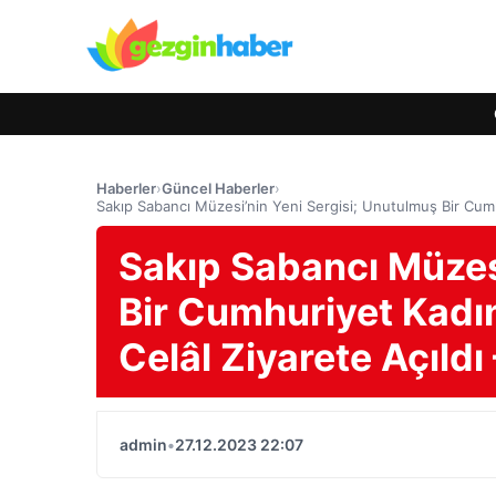
Haberler
›
Güncel Haberler
›
Sakıp Sabancı Müzesi’nin Yeni Sergisi; Unutulmuş Bir Cum
Sakıp Sabancı Müzes
Bir Cumhuriyet Kadın
Celâl Ziyarete Açıl
admin
•
27.12.2023 22:07