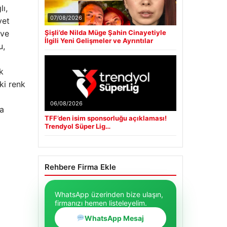
lı,
07/08/2026
vet
Şişli’de Nilda Müge Şahin Cinayetiyle
 ve
İlgili Yeni Gelişmeler ve Ayrıntılar
u,
k
ki renk
06/08/2026
la
TFF’den isim sponsorluğu açıklaması!
Trendyol Süper Lig…
Rehbere Firma Ekle
WhatsApp üzerinden bize ulaşın,
firmanızı hemen listeleyelim.
WhatsApp Mesaj