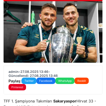
admin
•
27.08.2025 13:46
•
Güncellendi: 27.08.2025 13:46
Paylaş:
Twitter
Facebook
WhatsApp
Reddit
Pinterest
TFF 1. Şampiyona Takımları
Sakaryaspor
H
Irvat 33 -