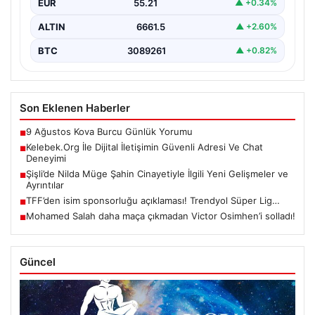
EUR
55.21
▲ +0.34%
ALTIN
6661.5
▲ +2.60%
BTC
3089261
▲ +0.82%
Son Eklenen Haberler
9 Ağustos Kova Burcu Günlük Yorumu
■
Kelebek.Org İle Dijital İletişimin Güvenli Adresi Ve Chat
■
Deneyimi
Şişli’de Nilda Müge Şahin Cinayetiyle İlgili Yeni Gelişmeler ve
■
Ayrıntılar
TFF’den isim sponsorluğu açıklaması! Trendyol Süper Lig…
■
Mohamed Salah daha maça çıkmadan Victor Osimhen’i solladı!
■
Güncel