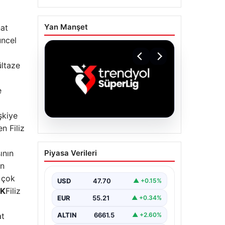
Yan Manşet
nat
üncel
ültaze
e
şkiye
n Filiz
06.08.2026
TFF’den isim
Piyasa Verileri
ının
sponsorluğu açıklaması!
un
Trendyol Süper Lig…
n çok
USD
47.70
▲ +0.15%
İK
Filiz
EUR
55.21
▲ +0.34%
ALTIN
6661.5
at
▲ +2.60%