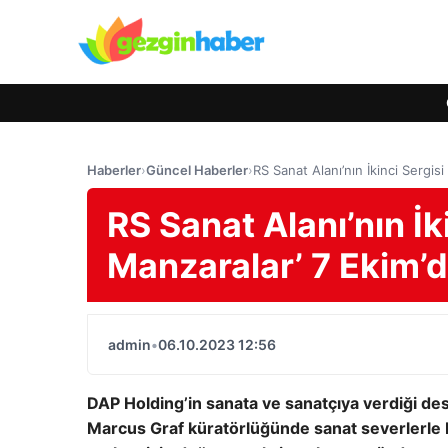
Haberler
›
Güncel Haberler
›
RS Sanat Alanı’nın İkinci Sergis
RS Sanat Alanı’nın İki
Manzaralar’ 7 Ekim’
admin
•
06.10.2023 12:56
DAP Holding’in sanata ve sanatçıya verdiği dest
Marcus Graf küratörlüğünde sanat severlerle b