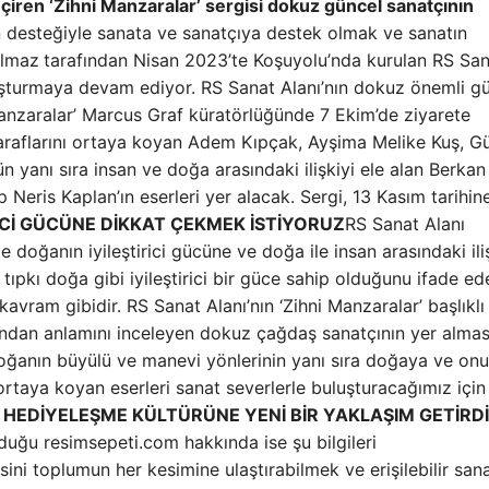
çiren ‘Zihni Manzaralar’ sergisi dokuz güncel sanatçının
 desteğiyle sanata ve sanatçıya destek olmak ve sanatın
ılmaz
tarafından Nisan 2023’te Koşuyolu’nda kurulan RS Sa
luşturmaya devam ediyor. RS Sanat Alanı’nın dokuz önemli g
i Manzaralar’ Marcus Graf küratörlüğünde 7 Ekim’de ziyarete
 taraflarını ortaya koyan Adem Kıpçak, Ayşima Melike Kuş, G
anı sıra insan ve doğa arasındaki ilişkiyi ele alan Berkan
eris Kaplan’ın eserleri yer alacak. Sergi, 13 Kasım tarihin
İCİ GÜCÜNE DİKKAT ÇEKMEK İSTİYORUZ
RS Sanat Alanı
le doğanın iyileştirici gücüne ve doğa ile insan arasındaki ili
tıpkı doğa gibi iyileştirici bir güce sahip olduğunu ifade ede
 kavram gibidir. RS Sanat Alanı’nın ‘Zihni Manzaralar’ başlıklı
ından anlamını inceleyen dokuz çağdaş sanatçının yer almas
 doğanın büyülü ve manevi yönlerinin yanı sıra doğaya ve on
ri ortaya koyan eserleri sanat severlerle buluşturacağımız içi
le HEDİYELEŞME KÜLTÜRÜNE YENİ BİR YAKLAŞIM GETİRD
duğu resimsepeti.com hakkında ise şu bilgileri
kisini toplumun her kesimine ulaştırabilmek ve erişilebilir san