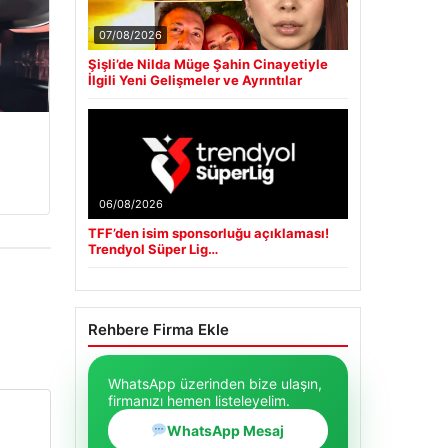
07/08/2026
Şişli’de Nilda Müge Şahin Cinayetiyle
İlgili Yeni Gelişmeler ve Ayrıntılar
06/08/2026
TFF’den isim sponsorluğu açıklaması!
Trendyol Süper Lig…
Rehbere Firma Ekle
WhatsApp üzerinden bize ulaşın,
firmanızı hemen listeleyelim.
WhatsApp Mesaj