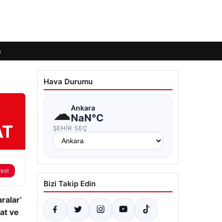
m
Hava Durumu
☁
Ankara
NaN°C
AT
ŞEHIR SEÇ
rest
Bizi Takip Edin
ralar’
at ve