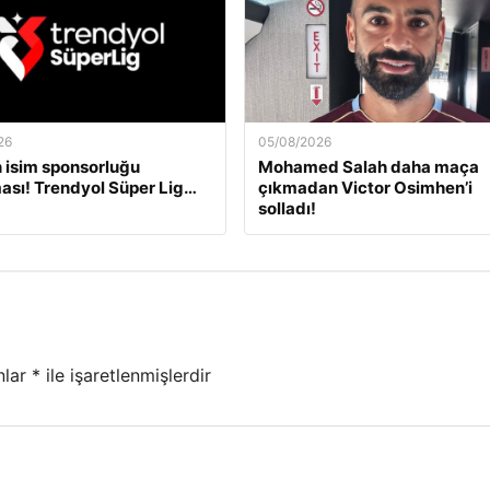
26
05/08/2026
 isim sponsorluğu
Mohamed Salah daha maça
ası! Trendyol Süper Lig…
çıkmadan Victor Osimhen’i
solladı!
nlar
*
ile işaretlenmişlerdir