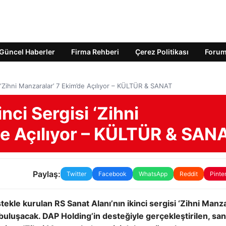
Güncel Haberler
Firma Rehberi
Çerez Politikası
Foru
i ‘Zihni Manzaralar’ 7 Ekim’de Açılıyor – KÜLTÜR & SANAT
nci Sergisi ‘Zihni
de Açılıyor – KÜLTÜR & SAN
Paylaş:
Twitter
Facebook
WhatsApp
Reddit
Pinte
ekle kurulan RS Sanat Alanı’nın ikinci sergisi ‘Zihni Manza
uluşacak. DAP Holding’in desteğiyle gerçekleştirilen, san