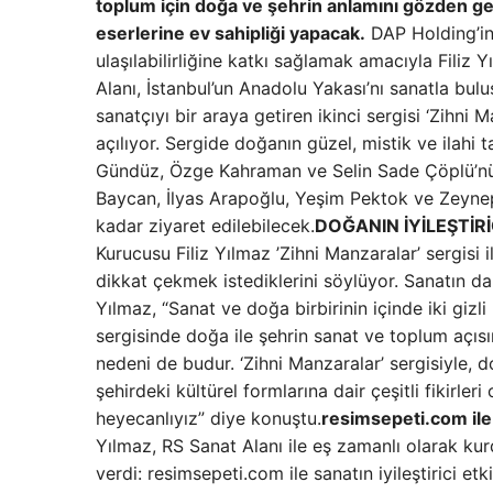
toplum için doğa ve şehrin anlamını gözden ge
eserlerine ev sahipliği yapacak.
DAP Holding’in
ulaşılabilirliğine katkı sağlamak amacıyla Filiz Y
Alanı, İstanbul’un Anadolu Yakası’nı sanatla bu
sanatçıyı bir araya getiren ikinci sergisi ‘Zihn
açılıyor. Sergide doğanın güzel, mistik ve ilahi
Gündüz, Özge Kahraman ve Selin Sade Çöplü’nün y
Baycan, İlyas Arapoğlu, Yeşim Pektok ve Zeynep N
kadar ziyaret edilebilecek.
DOĞANIN İYİLEŞTİR
Kurucusu Filiz Yılmaz ’Zihni Manzaralar’ sergisi i
dikkat çekmek istediklerini söylüyor. Sanatın da 
Yılmaz, “Sanat ve doğa birbirinin içinde iki gizli
sergisinde doğa ile şehrin sanat ve toplum açıs
nedeni de budur. ‘Zihni Manzaralar’ sergisiyle,
şehirdeki kültürel formlarına dair çeşitli fikirle
heyecanlıyız” diye konuştu.
resimsepeti.com i
Yılmaz, RS Sanat Alanı ile eş zamanlı olarak kur
verdi: resimsepeti.com ile sanatın iyileştirici et