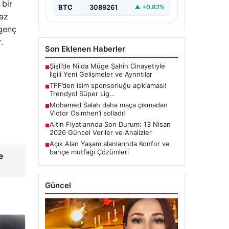
 bir
BTC
3089261
▲ +0.82%
maz
 genç
.
Son Eklenen Haberler
Şişli’de Nilda Müge Şahin Cinayetiyle
■
İlgili Yeni Gelişmeler ve Ayrıntılar
TFF’den isim sponsorluğu açıklaması!
■
Trendyol Süper Lig…
Mohamed Salah daha maça çıkmadan
■
Victor Osimhen’i solladı!
Altın Fiyatlarında Son Durum: 13 Nisan
■
2026 Güncel Veriler ve Analizler
Açık Alan Yaşam alanlarında Konfor ve
■
bahçe mutfağı Çözümleri
e
Güncel