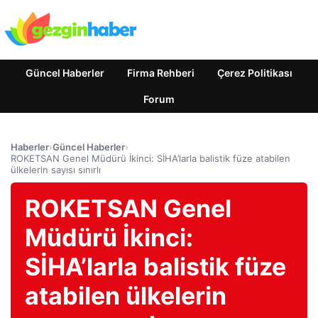
Güncel Haberler
Firma Rehberi
Çerez Politikası
Forum
Haberler
›
Güncel Haberler
›
ROKETSAN Genel Müdürü İkinci: SİHA’larla balistik füze atabilen
ülkelerin sayısı sınırlı
ROKETSAN Genel
Müdürü İkinci:
SİHA’larla balistik füze
atabilen ülkelerin