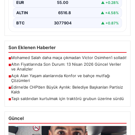
EUR
55.00
▲ +0.28%
ALTIN
6516.8
▲ +4.58%
BTC
3077904
▲ +0.87%
Son Eklenen Haberler
Mohamed Salah daha maça çıkmadan Victor Osimhen’i solladı!
■
Altın Fiyatlarında Son Durum: 13 Nisan 2026 Güncel Veriler
■
ve Analizler
Açık Alan Yaşam alanlarında Konfor ve bahçe mutfağı
■
Çözümleri
Edirne’de CHP’den Büyük Ayrılık: Belediye Başkanları Partisiz
■
Kaldı
Taşlı saldırıdan kurtulmak için traktörü grubun üzerine sürdü
■
Güncel