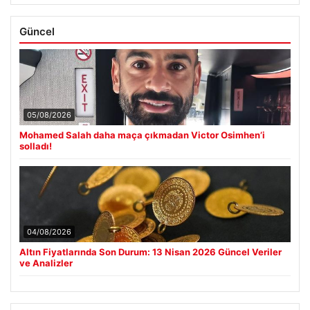
Güncel
05/08/2026
Mohamed Salah daha maça çıkmadan Victor Osimhen’i
solladı!
04/08/2026
Altın Fiyatlarında Son Durum: 13 Nisan 2026 Güncel Veriler
ve Analizler