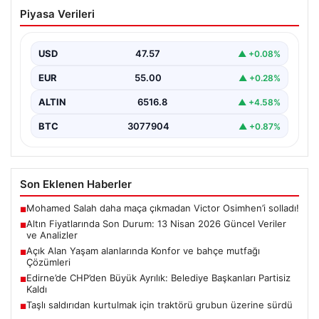
Altın Fiyatlarında Son Durum: 13 Nisan
Piyasa Verileri
2026 Güncel Veriler ve Analizler
Altın piyasalarında 13 Nisan 2026 itibarıyla yaşanan
gelişmeler yatırımcıların gündeminde önemli yer
USD
47.57
▲ +0.08%
tutuyor. ABD…
EUR
55.00
▲ +0.28%
ALTIN
6516.8
▲ +4.58%
BTC
3077904
▲ +0.87%
Son Eklenen Haberler
Mohamed Salah daha maça çıkmadan Victor Osimhen’i solladı!
■
Altın Fiyatlarında Son Durum: 13 Nisan 2026 Güncel Veriler
■
ve Analizler
Açık Alan Yaşam alanlarında Konfor ve bahçe mutfağı
■
Çözümleri
Edirne’de CHP’den Büyük Ayrılık: Belediye Başkanları Partisiz
■
Kaldı
Taşlı saldırıdan kurtulmak için traktörü grubun üzerine sürdü
■