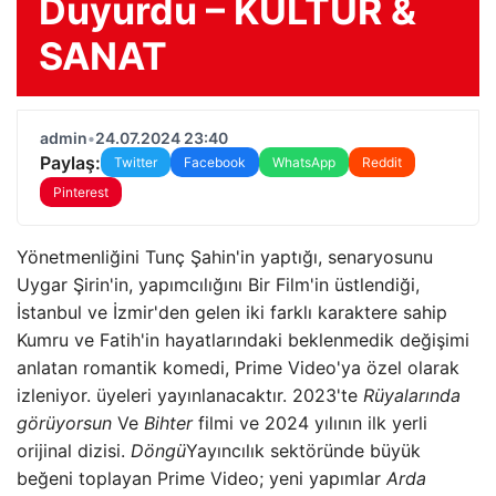
Duyurdu – KÜLTÜR &
SANAT
admin
•
24.07.2024 23:40
Paylaş:
Twitter
Facebook
WhatsApp
Reddit
Pinterest
Yönetmenliğini Tunç Şahin'in yaptığı, senaryosunu
Uygar Şirin'in, yapımcılığını Bir Film'in üstlendiği,
İstanbul ve İzmir'den gelen iki farklı karaktere sahip
Kumru ve Fatih'in hayatlarındaki beklenmedik değişimi
anlatan romantik komedi, Prime Video'ya özel olarak
izleniyor. üyeleri yayınlanacaktır. 2023'te
Rüyalarında
görüyorsun
Ve
Bihter
filmi ve 2024 yılının ilk yerli
orijinal dizisi.
Döngü
Yayıncılık sektöründe büyük
beğeni toplayan Prime Video; yeni yapımlar
Arda