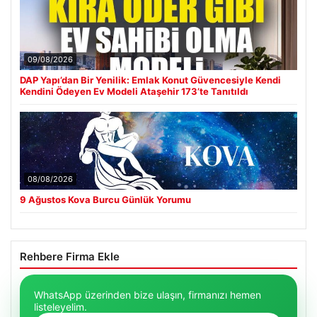
09/08/2026
DAP Yapı’dan Bir Yenilik: Emlak Konut Güvencesiyle Kendi
Kendini Ödeyen Ev Modeli Ataşehir 173’te Tanıtıldı
08/08/2026
9 Ağustos Kova Burcu Günlük Yorumu
Rehbere Firma Ekle
WhatsApp üzerinden bize ulaşın, firmanızı hemen
listeleyelim.