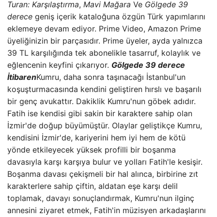
Turan: Karşılaştırma
,
Mavi Mağara
Ve
Gölgede 39
derece
geniş içerik kataloğuna özgün Türk yapımlarını
eklemeye devam ediyor. Prime Video, Amazon Prime
üyeliğinizin bir parçasıdır. Prime üyeler, ayda yalnızca
39 TL karşılığında tek abonelikle tasarruf, kolaylık ve
eğlencenin keyfini çıkarıyor.
Gölgede 39 derece
İtibaren
Kumru, daha sonra taşınacağı İstanbul'un
koşuşturmacasında kendini geliştiren hırslı ve başarılı
bir genç avukattır. Dakiklik Kumru'nun göbek adıdır.
Fatih ise kendisi gibi sakin bir karaktere sahip olan
İzmir'de doğup büyümüştür. Olaylar geliştikçe Kumru,
kendisini İzmir'de, kariyerini hem iyi hem de kötü
yönde etkileyecek yüksek profilli bir boşanma
davasıyla karşı karşıya bulur ve yolları Fatih'le kesişir.
Boşanma davası çekişmeli bir hal alınca, birbirine zıt
karakterlere sahip çiftin, aldatan eşe karşı delil
toplamak, davayı sonuçlandırmak, Kumru'nun ilginç
annesini ziyaret etmek, Fatih'in müzisyen arkadaşlarını