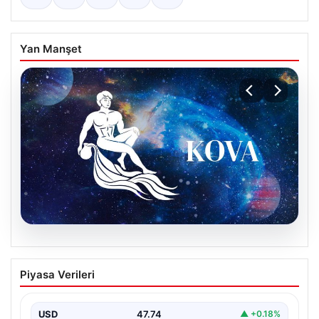
Yan Manşet
08.08.2026
9 Ağustos Kova Burcu Günlük Yorumu
Piyasa Verileri
Kova burcu için bugün hareketli ve sürprizlere açık bir
gün olabilir. Özellikle sosyal çevrenizde…
USD
47.74
▲ +0.18%