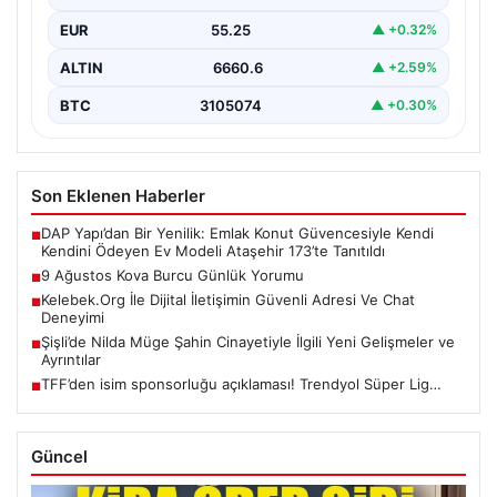
EUR
55.25
▲ +0.32%
ALTIN
6660.6
▲ +2.59%
BTC
3105074
▲ +0.30%
Son Eklenen Haberler
DAP Yapı’dan Bir Yenilik: Emlak Konut Güvencesiyle Kendi
■
Kendini Ödeyen Ev Modeli Ataşehir 173’te Tanıtıldı
9 Ağustos Kova Burcu Günlük Yorumu
■
Kelebek.Org İle Dijital İletişimin Güvenli Adresi Ve Chat
■
Deneyimi
Şişli’de Nilda Müge Şahin Cinayetiyle İlgili Yeni Gelişmeler ve
■
Ayrıntılar
TFF’den isim sponsorluğu açıklaması! Trendyol Süper Lig…
■
Güncel