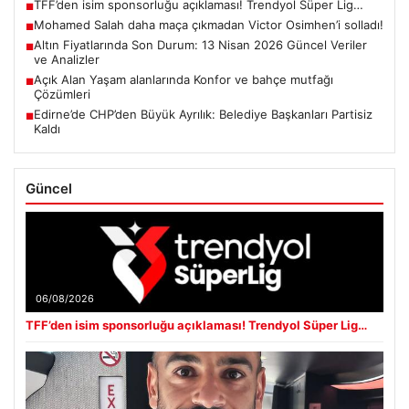
TFF’den isim sponsorluğu açıklaması! Trendyol Süper Lig…
■
Mohamed Salah daha maça çıkmadan Victor Osimhen’i solladı!
■
Altın Fiyatlarında Son Durum: 13 Nisan 2026 Güncel Veriler
■
ve Analizler
Açık Alan Yaşam alanlarında Konfor ve bahçe mutfağı
■
Çözümleri
Edirne’de CHP’den Büyük Ayrılık: Belediye Başkanları Partisiz
■
Kaldı
Güncel
06/08/2026
TFF’den isim sponsorluğu açıklaması! Trendyol Süper Lig…