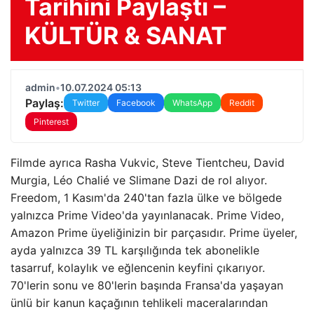
Tarihini Paylaştı –
KÜLTÜR & SANAT
admin
•
10.07.2024 05:13
Paylaş:
Twitter
Facebook
WhatsApp
Reddit
Pinterest
Filmde ayrıca Rasha Vukvic, Steve Tientcheu, David
Murgia, Léo Chalié ve Slimane Dazi de rol alıyor.
Freedom, 1 Kasım'da 240'tan fazla ülke ve bölgede
yalnızca Prime Video'da yayınlanacak. Prime Video,
Amazon Prime üyeliğinizin bir parçasıdır. Prime üyeler,
ayda yalnızca 39 TL karşılığında tek abonelikle
tasarruf, kolaylık ve eğlencenin keyfini çıkarıyor.
70'lerin sonu ve 80'lerin başında Fransa'da yaşayan
ünlü bir kanun kaçağının tehlikeli maceralarından