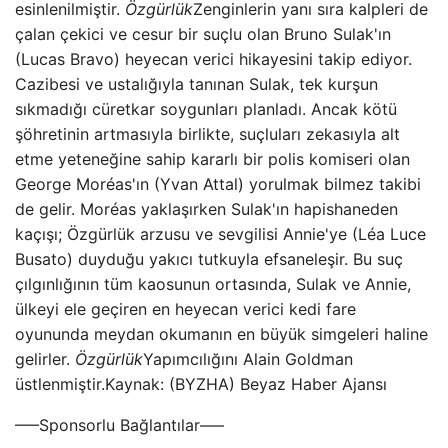
esinlenilmiştir.
Özgürlük
Zenginlerin yanı sıra kalpleri de
çalan çekici ve cesur bir suçlu olan Bruno Sulak'ın
(Lucas Bravo) heyecan verici hikayesini takip ediyor.
Cazibesi ve ustalığıyla tanınan Sulak, tek kurşun
sıkmadığı cüretkar soygunları planladı. Ancak kötü
şöhretinin artmasıyla birlikte, suçluları zekasıyla alt
etme yeteneğine sahip kararlı bir polis komiseri olan
George Moréas'ın (Yvan Attal) yorulmak bilmez takibi
de gelir. Moréas yaklaşırken Sulak'ın hapishaneden
kaçışı; Özgürlük arzusu ve sevgilisi Annie'ye (Léa Luce
Busato) duyduğu yakıcı tutkuyla efsaneleşir. Bu suç
çılgınlığının tüm kaosunun ortasında, Sulak ve Annie,
ülkeyi ele geçiren en heyecan verici kedi fare
oyununda meydan okumanın en büyük simgeleri haline
gelirler.
Özgürlük
Yapımcılığını Alain Goldman
üstlenmiştir.Kaynak: (BYZHA) Beyaz Haber Ajansı
—–Sponsorlu Bağlantılar—–