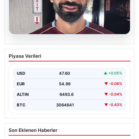
05.08.2026
Mohamed Salah daha maça çıkmadan
Piyasa Verileri
Victor Osimhen’i solladı!
USD
47.60
▲ +0.05%
EUR
54.99
▼ -0.06%
ALTIN
6493.6
▼ -0.04%
BTC
3064641
▼ -0.43%
Son Eklenen Haberler