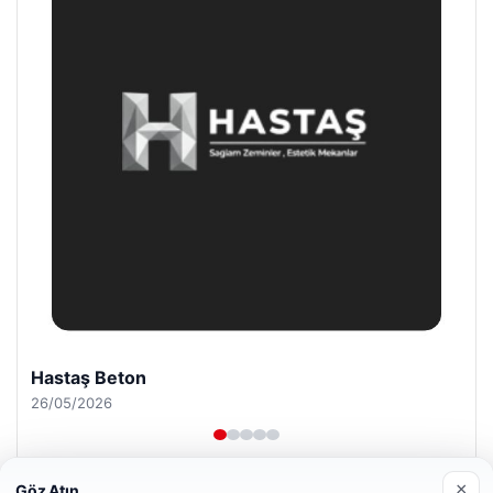
Enes Kaplan Avukatlık Bürosu
28/04/2026
×
Göz Atın