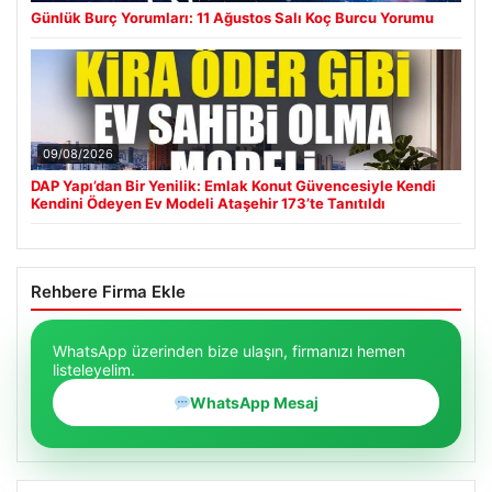
Günlük Burç Yorumları: 11 Ağustos Salı Koç Burcu Yorumu
09/08/2026
DAP Yapı’dan Bir Yenilik: Emlak Konut Güvencesiyle Kendi
Kendini Ödeyen Ev Modeli Ataşehir 173’te Tanıtıldı
Rehbere Firma Ekle
WhatsApp üzerinden bize ulaşın, firmanızı hemen
listeleyelim.
WhatsApp Mesaj