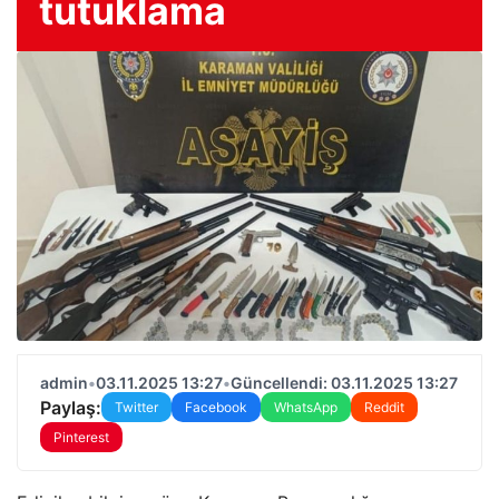
tutuklama
admin
•
03.11.2025 13:27
•
Güncellendi: 03.11.2025 13:27
Paylaş:
Twitter
Facebook
WhatsApp
Reddit
Pinterest