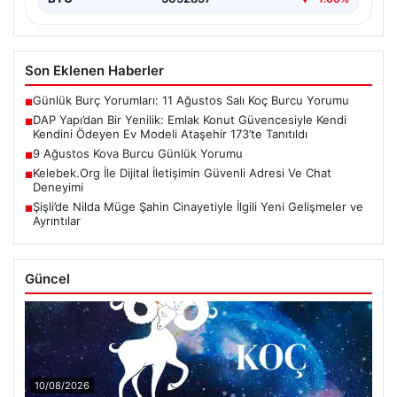
Son Eklenen Haberler
Günlük Burç Yorumları: 11 Ağustos Salı Koç Burcu Yorumu
■
DAP Yapı’dan Bir Yenilik: Emlak Konut Güvencesiyle Kendi
■
Kendini Ödeyen Ev Modeli Ataşehir 173’te Tanıtıldı
9 Ağustos Kova Burcu Günlük Yorumu
■
Kelebek.Org İle Dijital İletişimin Güvenli Adresi Ve Chat
■
Deneyimi
Şişli’de Nilda Müge Şahin Cinayetiyle İlgili Yeni Gelişmeler ve
■
Ayrıntılar
Güncel
10/08/2026