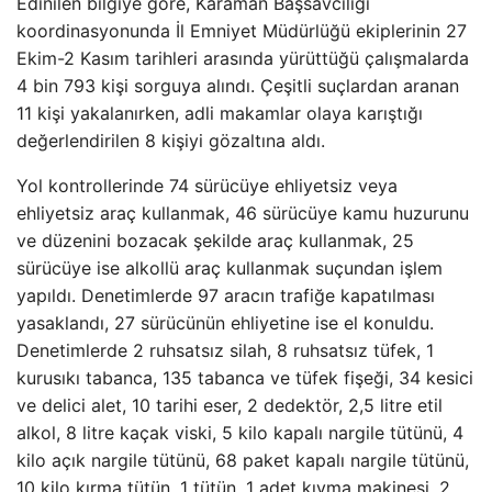
Edinilen bilgiye göre, Karaman Başsavcılığı
koordinasyonunda İl Emniyet Müdürlüğü ekiplerinin 27
Ekim-2 Kasım tarihleri ​​arasında yürüttüğü çalışmalarda
4 bin 793 kişi sorguya alındı. Çeşitli suçlardan aranan
11 kişi yakalanırken, adli makamlar olaya karıştığı
değerlendirilen 8 kişiyi gözaltına aldı.
Yol kontrollerinde 74 sürücüye ehliyetsiz veya
ehliyetsiz araç kullanmak, 46 sürücüye kamu huzurunu
ve düzenini bozacak şekilde araç kullanmak, 25
sürücüye ise alkollü araç kullanmak suçundan işlem
yapıldı. Denetimlerde 97 aracın trafiğe kapatılması
yasaklandı, 27 sürücünün ehliyetine ise el konuldu.
Denetimlerde 2 ruhsatsız silah, 8 ruhsatsız tüfek, 1
kurusıkı tabanca, 135 tabanca ve tüfek fişeği, 34 kesici
ve delici alet, 10 tarihi eser, 2 dedektör, 2,5 litre etil
alkol, 8 litre kaçak viski, 5 kilo kapalı nargile tütünü, 4
kilo açık nargile tütünü, 68 paket kapalı nargile tütünü,
10 kilo kırma tütün, 1 tütün. 1 adet kıyma makinesi, 2