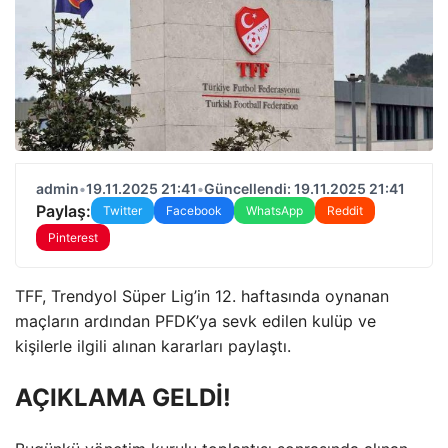
admin
•
19.11.2025 21:41
•
Güncellendi: 19.11.2025 21:41
Paylaş:
Twitter
Facebook
WhatsApp
Reddit
Pinterest
TFF, Trendyol Süper Lig’in 12. haftasında oynanan
maçların ardından PFDK’ya sevk edilen kulüp ve
kişilerle ilgili alınan kararları paylaştı.
AÇIKLAMA GELDİ!