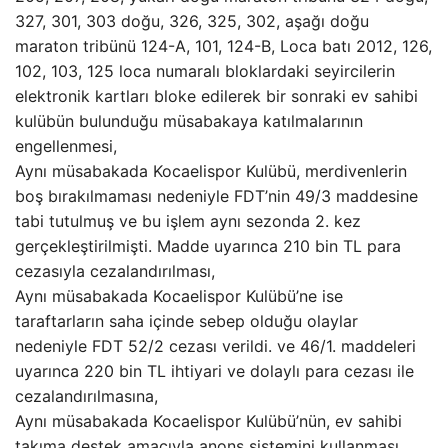
327, 301, 303 doğu, 326, 325, 302, aşağı doğu
maraton tribünü 124-A, 101, 124-B, Loca batı 2012, 126,
102, 103, 125 loca numaralı bloklardaki seyircilerin
elektronik kartları bloke edilerek bir sonraki ev sahibi
kulübün bulunduğu müsabakaya katılmalarının
engellenmesi,
Aynı müsabakada Kocaelispor Kulübü, merdivenlerin
boş bırakılmaması nedeniyle FDT’nin 49/3 maddesine
tabi tutulmuş ve bu işlem aynı sezonda 2. kez
gerçekleştirilmişti. Madde uyarınca 210 bin TL para
cezasıyla cezalandırılması,
Aynı müsabakada Kocaelispor Kulübü’ne ise
taraftarların saha içinde sebep olduğu olaylar
nedeniyle FDT 52/2 cezası verildi. ve 46/1. maddeleri
uyarınca 220 bin TL ihtiyari ve dolaylı para cezası ile
cezalandırılmasına,
Aynı müsabakada Kocaelispor Kulübü’nün, ev sahibi
takıma destek amacıyla anons sistemini kullanması