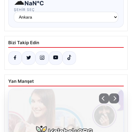
☁
NaN°C
ŞEHIR SEÇ
Bizi Takip Edin
Yan Manşet