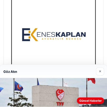
×
Göz Atın
Enes Kaplan Avukatlık Bürosu
28/04/2026
Web sitemizi nasıl kullandığınızı daha iyi anlayabilmek,
Güncel Haberler
deneyiminizi kişiselleştirmek ve geliştirmek amacıyla çerezler