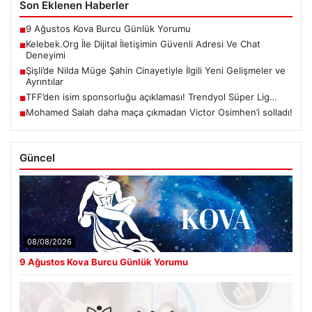
Son Eklenen Haberler
9 Ağustos Kova Burcu Günlük Yorumu
■
Kelebek.Org İle Dijital İletişimin Güvenli Adresi Ve Chat
■
Deneyimi
Şişli’de Nilda Müge Şahin Cinayetiyle İlgili Yeni Gelişmeler ve
■
Ayrıntılar
TFF’den isim sponsorluğu açıklaması! Trendyol Süper Lig…
■
Mohamed Salah daha maça çıkmadan Victor Osimhen’i solladı!
■
Güncel
08/08/2026
9 Ağustos Kova Burcu Günlük Yorumu