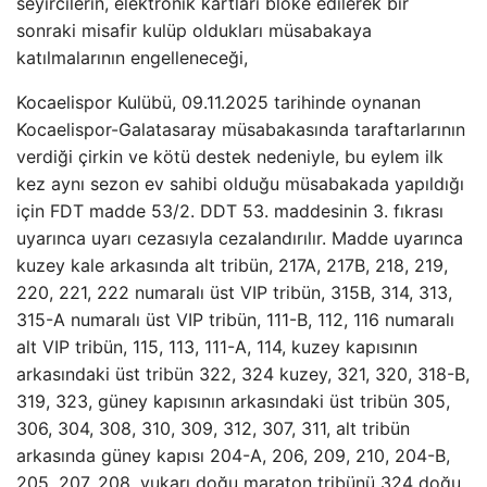
seyircilerin, elektronik kartları bloke edilerek bir
sonraki misafir kulüp oldukları müsabakaya
katılmalarının engelleneceği,
Kocaelispor Kulübü, 09.11.2025 tarihinde oynanan
Kocaelispor-Galatasaray müsabakasında taraftarlarının
verdiği çirkin ve kötü destek nedeniyle, bu eylem ilk
kez aynı sezon ev sahibi olduğu müsabakada yapıldığı
için FDT madde 53/2. DDT 53. maddesinin 3. fıkrası
uyarınca uyarı cezasıyla cezalandırılır. Madde uyarınca
kuzey kale arkasında alt tribün, 217A, 217B, 218, 219,
220, 221, 222 numaralı üst VIP tribün, 315B, 314, 313,
315-A numaralı üst VIP tribün, 111-B, 112, 116 numaralı
alt VIP tribün, 115, 113, 111-A, 114, kuzey kapısının
arkasındaki üst tribün 322, 324 kuzey, 321, 320, 318-B,
319, 323, güney kapısının arkasındaki üst tribün 305,
306, 304, 308, 310, 309, 312, 307, 311, alt tribün
arkasında güney kapısı 204-A, 206, 209, 210, 204-B,
205, 207, 208, yukarı doğu maraton tribünü 324 doğu,