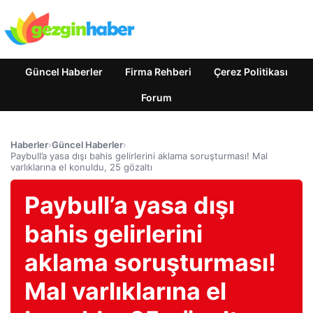
Güncel Haberler
Firma Rehberi
Çerez Politikası
Forum
Haberler
›
Güncel Haberler
›
Paybull’a yasa dışı bahis gelirlerini aklama soruşturması! Mal
varlıklarına el konuldu, 25 gözaltı
Paybull’a yasa dışı
bahis gelirlerini
aklama soruşturması!
Mal varlıklarına el