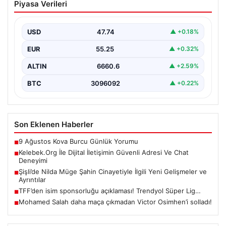
Piyasa Verileri
Adresi Ve Chat Deneyimi
İnternet ortamında insanların güvenli bir tarzda iletişim
sağlaması büyük bir önem barındırmaktadır.
USD
47.74
▲ +0.18%
Günümüzde birçok…
EUR
55.25
▲ +0.32%
ALTIN
6660.6
▲ +2.59%
BTC
3096092
▲ +0.22%
Son Eklenen Haberler
9 Ağustos Kova Burcu Günlük Yorumu
■
Kelebek.Org İle Dijital İletişimin Güvenli Adresi Ve Chat
■
Deneyimi
Şişli’de Nilda Müge Şahin Cinayetiyle İlgili Yeni Gelişmeler ve
■
Ayrıntılar
TFF’den isim sponsorluğu açıklaması! Trendyol Süper Lig…
■
Mohamed Salah daha maça çıkmadan Victor Osimhen’i solladı!
■