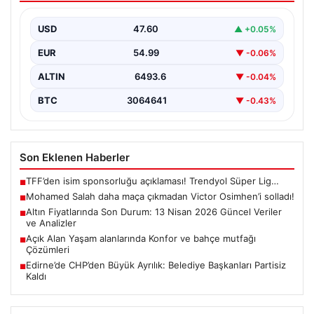
USD
47.60
▲ +0.05%
EUR
54.99
▼ -0.06%
ALTIN
6493.6
▼ -0.04%
BTC
3064641
▼ -0.43%
Son Eklenen Haberler
TFF’den isim sponsorluğu açıklaması! Trendyol Süper Lig…
■
Mohamed Salah daha maça çıkmadan Victor Osimhen’i solladı!
■
Altın Fiyatlarında Son Durum: 13 Nisan 2026 Güncel Veriler
■
ve Analizler
Açık Alan Yaşam alanlarında Konfor ve bahçe mutfağı
■
Çözümleri
Edirne’de CHP’den Büyük Ayrılık: Belediye Başkanları Partisiz
■
Kaldı