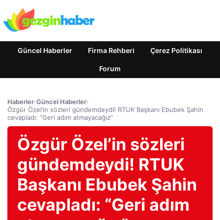
Güncel Haberler
Firma Rehberi
Çerez Politikası
Forum
Haberler
›
Güncel Haberler
›
Özgür Özel’in sözleri gündemdeydi! RTUK Başkanı Ebubek Şahin
cevapladı: “Geri adım atmayacağız”
Özgür Özel’in sözleri
gündemdeydi! RTUK
Başkanı Ebubek Şahin
cevapladı: “Geri adım