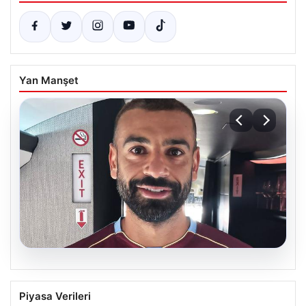
Yan Manşet
05.08.2026
Mohamed Salah daha maça çıkmadan
Piyasa Verileri
Victor Osimhen’i solladı!