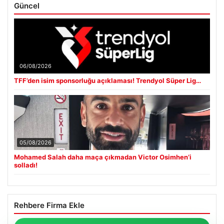
Güncel
06/08/2026
TFF’den isim sponsorluğu açıklaması! Trendyol Süper Lig…
05/08/2026
Mohamed Salah daha maça çıkmadan Victor Osimhen’i
solladı!
Rehbere Firma Ekle