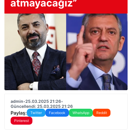
atmayacağız”
admin
•
25.03.2025 21:26
•
Güncellendi: 25.03.2025 21:26
Paylaş:
Twitter
Facebook
WhatsApp
Reddit
Pinterest