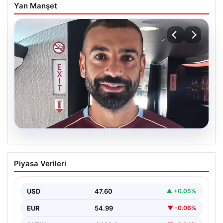
Yan Manşet
05.08.2026
Mohamed Salah daha maça çıkmadan
Piyasa Verileri
Victor Osimhen’i solladı!
USD
47.60
▲ +0.05%
EUR
54.99
▼ -0.06%