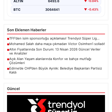
ALTIN
6493.6
▼ -0.04%
BTC
3064641
▼ -0.43%
Son Eklenen Haberler
TFF’den isim sponsorluğu açıklaması! Trendyol Süper Lig…
■
Mohamed Salah daha maça çıkmadan Victor Osimhen’i solladı!
■
Altın Fiyatlarında Son Durum: 13 Nisan 2026 Güncel Veriler
■
ve Analizler
Açık Alan Yaşam alanlarında Konfor ve bahçe mutfağı
■
Çözümleri
Edirne’de CHP’den Büyük Ayrılık: Belediye Başkanları Partisiz
■
Kaldı
Güncel