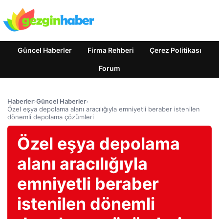
Güncel Haberler
Firma Rehberi
Çerez Politikası
Forum
Haberler
›
Güncel Haberler
›
Özel eşya depolama alanı aracılığıyla emniyetli beraber istenilen
dönemli depolama çözümleri
Özel eşya depolama
alanı aracılığıyla
emniyetli beraber
istenilen dönemli