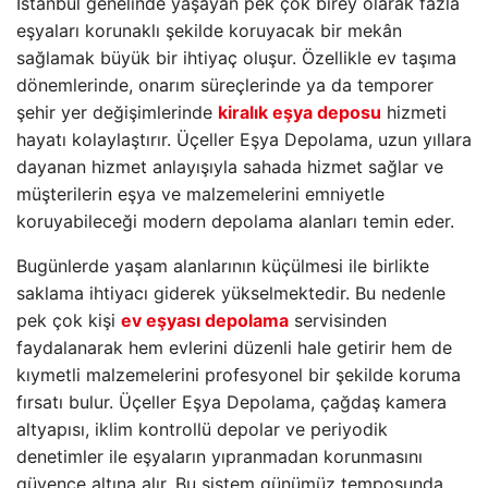
İstanbul genelinde yaşayan pek çok birey olarak fazla
eşyaları korunaklı şekilde koruyacak bir mekân
sağlamak büyük bir ihtiyaç oluşur. Özellikle ev taşıma
dönemlerinde, onarım süreçlerinde ya da temporer
şehir yer değişimlerinde
kiralık eşya deposu
hizmeti
hayatı kolaylaştırır. Üçeller Eşya Depolama, uzun yıllara
dayanan hizmet anlayışıyla sahada hizmet sağlar ve
müşterilerin eşya ve malzemelerini emniyetle
koruyabileceği modern depolama alanları temin eder.
Bugünlerde yaşam alanlarının küçülmesi ile birlikte
saklama ihtiyacı giderek yükselmektedir. Bu nedenle
pek çok kişi
ev eşyası depolama
servisinden
faydalanarak hem evlerini düzenli hale getirir hem de
kıymetli malzemelerini profesyonel bir şekilde koruma
fırsatı bulur. Üçeller Eşya Depolama, çağdaş kamera
altyapısı, iklim kontrollü depolar ve periyodik
denetimler ile eşyaların yıpranmadan korunmasını
güvence altına alır. Bu sistem günümüz temposunda