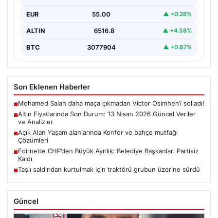
tutuyor. ABD…
EUR
55.00
▲ +0.28%
ALTIN
6516.8
▲ +4.58%
BTC
3077904
▲ +0.87%
Son Eklenen Haberler
Mohamed Salah daha maça çıkmadan Victor Osimhen’i solladı!
■
Altın Fiyatlarında Son Durum: 13 Nisan 2026 Güncel Veriler
■
ve Analizler
Açık Alan Yaşam alanlarında Konfor ve bahçe mutfağı
■
Çözümleri
Edirne’de CHP’den Büyük Ayrılık: Belediye Başkanları Partisiz
■
Kaldı
Taşlı saldırıdan kurtulmak için traktörü grubun üzerine sürdü
■
Güncel