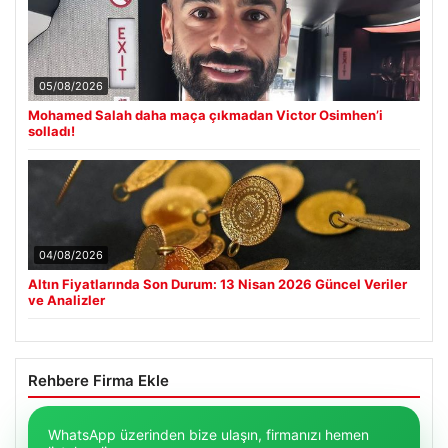
05/08/2026
Mohamed Salah daha maça çıkmadan Victor Osimhen’i
solladı!
04/08/2026
Altın Fiyatlarında Son Durum: 13 Nisan 2026 Güncel Veriler
ve Analizler
Rehbere Firma Ekle
WhatsApp üzerinden bize ulaşın, firmanızı hemen