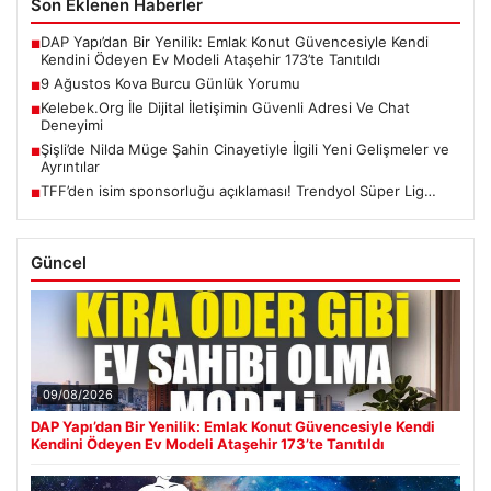
Son Eklenen Haberler
DAP Yapı’dan Bir Yenilik: Emlak Konut Güvencesiyle Kendi
■
Kendini Ödeyen Ev Modeli Ataşehir 173’te Tanıtıldı
9 Ağustos Kova Burcu Günlük Yorumu
■
Kelebek.Org İle Dijital İletişimin Güvenli Adresi Ve Chat
■
Deneyimi
Şişli’de Nilda Müge Şahin Cinayetiyle İlgili Yeni Gelişmeler ve
■
Ayrıntılar
TFF’den isim sponsorluğu açıklaması! Trendyol Süper Lig…
■
Güncel
09/08/2026
DAP Yapı’dan Bir Yenilik: Emlak Konut Güvencesiyle Kendi
Kendini Ödeyen Ev Modeli Ataşehir 173’te Tanıtıldı