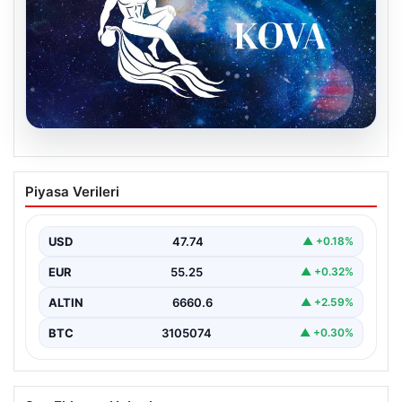
08.08.2026
9 Ağustos Kova Burcu Günlük Yorumu
Piyasa Verileri
Kova burcu için bugün hareketli ve sürprizlere açık bir
gün olabilir. Özellikle sosyal çevrenizde…
USD
47.74
▲ +0.18%
EUR
55.25
▲ +0.32%
ALTIN
6660.6
▲ +2.59%
BTC
3105074
▲ +0.30%