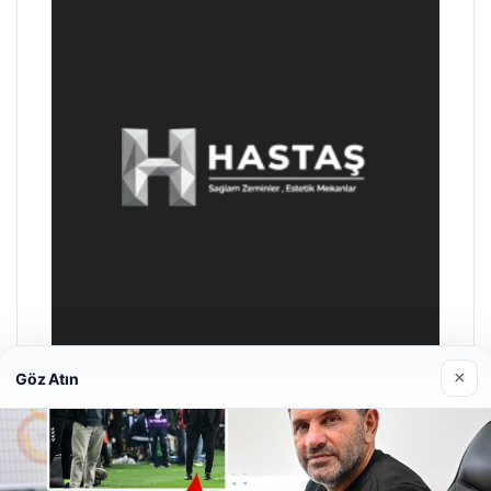
×
Göz Atın
Enes Kaplan Avukatlık Bürosu
28/04/2026