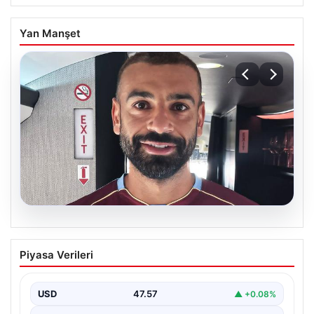
Yan Manşet
05.08.2026
Mohamed Salah daha maça çıkmadan
Piyasa Verileri
Victor Osimhen’i solladı!
USD
47.57
▲ +0.08%