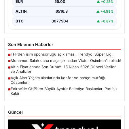
EUR
55.00
▲ +0.28%
ALTIN
6516.8
▲ +4.58%
BTC
3077904
▲ +0.87%
Son Eklenen Haberler
TFF’den isim sponsorluğu açıklaması! Trendyol Süper Lig…
■
Mohamed Salah daha maça çıkmadan Victor Osimhen’i solladı!
■
Altın Fiyatlarında Son Durum: 13 Nisan 2026 Güncel Veriler
■
ve Analizler
Açık Alan Yaşam alanlarında Konfor ve bahçe mutfağı
■
Çözümleri
Edirne’de CHP’den Büyük Ayrılık: Belediye Başkanları Partisiz
■
Kaldı
Güncel