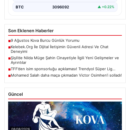
BTC
3096092
▲ +0.22%
Son Eklenen Haberler
9 Ağustos Kova Burcu Günlük Yorumu
■
Kelebek.Org İle Dijital İletişimin Güvenli Adresi Ve Chat
■
Deneyimi
Şişli’de Nilda Müge Şahin Cinayetiyle İlgili Yeni Gelişmeler ve
■
Ayrıntılar
TFF’den isim sponsorluğu açıklaması! Trendyol Süper Lig…
■
Mohamed Salah daha maça çıkmadan Victor Osimhen’i solladı!
■
Güncel
08/08/2026