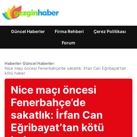
Güncel Haberler
Firma Rehberi
Çerez Politikası
Forum
Haberler
›
Güncel Haberler
›
Nice maçı öncesi Fenerbahçe’de sakatlık: İrfan Can Eğribayat’tan
kötü haber
Nice maçı öncesi
Fenerbahçe’de
sakatlık: İrfan Can
Eğribayat’tan kötü