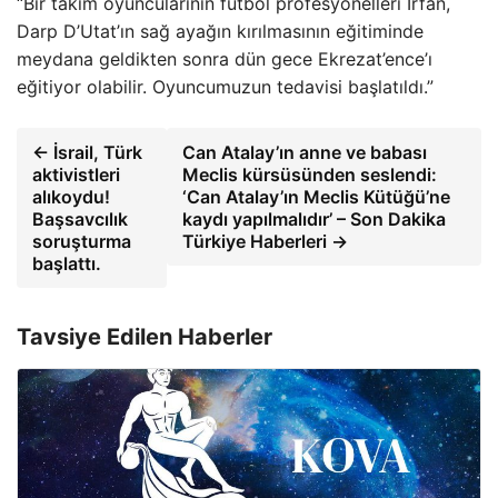
“Bir takım oyuncularının futbol profesyonelleri İrfan,
Darp D’Utat’ın sağ ayağın kırılmasının eğitiminde
meydana geldikten sonra dün gece Ekrezat’ence’ı
eğitiyor olabilir. Oyuncumuzun tedavisi başlatıldı.”
← İsrail, Türk
Can Atalay’ın anne ve babası
aktivistleri
Meclis kürsüsünden seslendi:
alıkoydu!
‘Can Atalay’ın Meclis Kütüğü’ne
Başsavcılık
kaydı yapılmalıdır’ – Son Dakika
soruşturma
Türkiye Haberleri →
başlattı.
Tavsiye Edilen Haberler