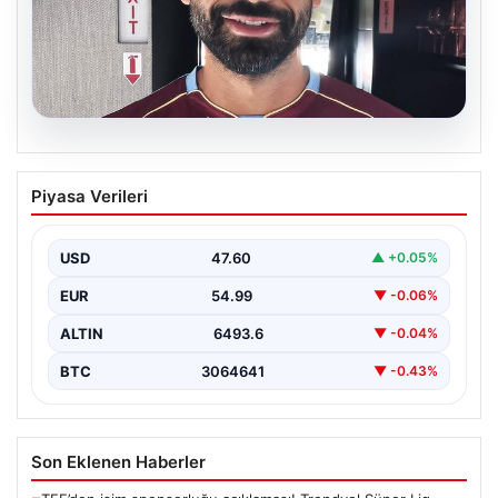
05.08.2026
Mohamed Salah daha maça çıkmadan
Piyasa Verileri
Victor Osimhen’i solladı!
USD
47.60
▲ +0.05%
EUR
54.99
▼ -0.06%
ALTIN
6493.6
▼ -0.04%
BTC
3064641
▼ -0.43%
Son Eklenen Haberler