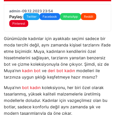
admin
•
09.12.2023 23:54
Paylaş:
Twitter
Facebook
WhatsApp
Reddit
Pinterest
Günümüzde kadınlar için ayakkabı seçimi sadece bir
moda tercihi değil, aynı zamanda kişisel tarzlarını ifade
etme biçimidir. Muya, kadınların kendilerini özel
hissetmelerini sağlayan, tarzlarını yansıtan benzersiz
bot ve çizme koleksiyonuyla öne çıkıyor. Şimdi, siz de
Muya’nın
kadın bot
ve
deri bot kadın
modelleri ile
tarzınıza uygun şıklığı keşfetmeye hazır mısınız?
Muya’nın
bot kadın
koleksiyonu, her biri özel olarak
tasarlanmış, yüksek kaliteli malzemelerle üretilmiş
modellerle doludur. Kadınlar için vazgeçilmez olan bu
botlar, sadece konforlu değil aynı zamanda şık ve
modern tasarımlarıyla da öne çıkar.