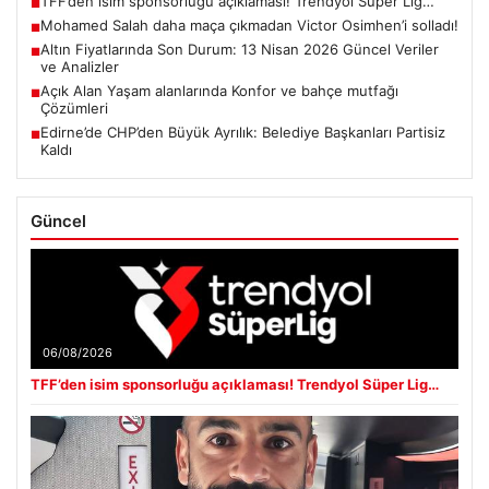
TFF’den isim sponsorluğu açıklaması! Trendyol Süper Lig…
■
Mohamed Salah daha maça çıkmadan Victor Osimhen’i solladı!
■
Altın Fiyatlarında Son Durum: 13 Nisan 2026 Güncel Veriler
■
ve Analizler
Açık Alan Yaşam alanlarında Konfor ve bahçe mutfağı
■
Çözümleri
Edirne’de CHP’den Büyük Ayrılık: Belediye Başkanları Partisiz
■
Kaldı
Güncel
06/08/2026
TFF’den isim sponsorluğu açıklaması! Trendyol Süper Lig…