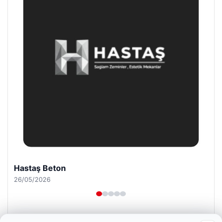
Enes Kaplan Avukatlık Bürosu
28/04/2026