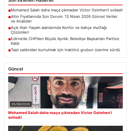
Son Eklenen Haberler
Mohamed Salah daha maça çıkmadan Victor Osimhen’i solladı!
■
Altın Fiyatlarında Son Durum: 13 Nisan 2026 Güncel Veriler
■
ve Analizler
Açık Alan Yaşam alanlarında Konfor ve bahçe mutfağı
■
Çözümleri
Edirne’de CHP’den Büyük Ayrılık: Belediye Başkanları Partisiz
■
Kaldı
Taşlı saldırıdan kurtulmak için traktörü grubun üzerine sürdü
■
Güncel
05/08/2026
Mohamed Salah daha maça çıkmadan Victor Osimhen’i
solladı!