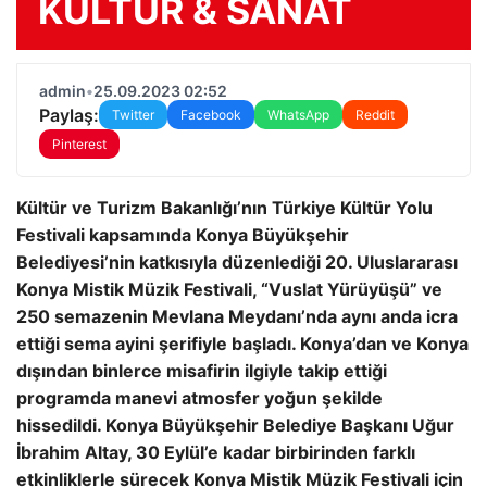
KÜLTÜR & SANAT
admin
•
25.09.2023 02:52
Paylaş:
Twitter
Facebook
WhatsApp
Reddit
Pinterest
Kültür ve Turizm Bakanlığı’nın Türkiye Kültür Yolu
Festivali kapsamında Konya Büyükşehir
Belediyesi’nin katkısıyla düzenlediği 20. Uluslararası
Konya Mistik Müzik Festivali, “Vuslat Yürüyüşü” ve
250 semazenin Mevlana Meydanı’nda aynı anda icra
ettiği sema ayini şerifiyle başladı. Konya’dan ve Konya
dışından binlerce misafirin ilgiyle takip ettiği
programda manevi atmosfer yoğun şekilde
hissedildi. Konya Büyükşehir Belediye Başkanı Uğur
İbrahim Altay, 30 Eylül’e kadar birbirinden farklı
etkinliklerle sürecek Konya Mistik Müzik Festivali için