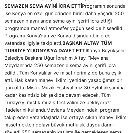
SEMAZEN SEMA AYİNİ İCRA ETTİ
Programın sonunda
ise Konya en özel günlerinden birini daha yaşadı. 250
semazenin aynı anda sema ayini şerifi icra ettiği
programda manevi atmosfer yoğun şekilde hissedildi.
Programı Konya’dan ve Konya dışından binlerce
vatandaş ilgiyle takip etti.
BAŞKAN ALTAY TÜM
TÜRKİYE’Yİ KONYA’YA DAVET ETTİ
Konya Büyükşehir
Belediye Başkanı Uğur İbrahim Altay, “Mevlana
Meydanı’nda 250 semazenle sema ayini şerifi icra
edildi. Tüm Konyalılar ve misafirlerimiz de buna eşlik
etti. Hakikaten manevi iklimi yeniden yaşadığımız bir
gün oldu. Mistik Müzik Festivalimiz 30 Eylül akşamına
kadar kesintisiz bir şekilde devam edecek. Tüm
Türkiye’yi mistik müzik festivalimize bekliyoruz”
ifadelerini kullandı.Mevlana Meydanı’ndaki programı
takip eden vatandaşlarla ise ortaya çıkan manevi iklimi
hissetmekten dolayı büyük mutluluk duyduklarını
söyledi.250 semazenin katılımı ile gerçekleşen sema