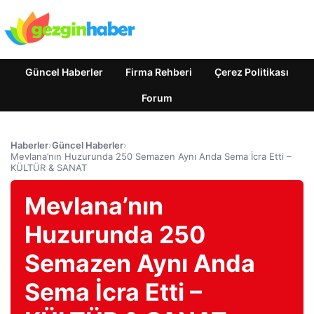
Güncel Haberler
Firma Rehberi
Çerez Politikası
Forum
Haberler
›
Güncel Haberler
›
Mevlana’nın Huzurunda 250 Semazen Aynı Anda Sema İcra Etti –
KÜLTÜR & SANAT
Mevlana’nın
Huzurunda 250
Semazen Aynı Anda
Sema İcra Etti –