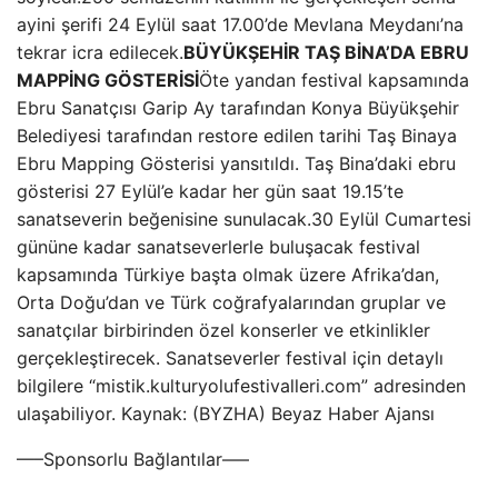
ayini şerifi 24 Eylül saat 17.00’de Mevlana Meydanı’na
tekrar icra edilecek.
BÜYÜKŞEHİR TAŞ BİNA’DA EBRU
MAPPİNG GÖSTERİSİ
Öte yandan festival kapsamında
Ebru Sanatçısı Garip Ay tarafından Konya Büyükşehir
Belediyesi tarafından restore edilen tarihi Taş Binaya
Ebru Mapping Gösterisi yansıtıldı. Taş Bina’daki ebru
gösterisi 27 Eylül’e kadar her gün saat 19.15’te
sanatseverin beğenisine sunulacak.30 Eylül Cumartesi
gününe kadar sanatseverlerle buluşacak festival
kapsamında Türkiye başta olmak üzere Afrika’dan,
Orta Doğu’dan ve Türk coğrafyalarından gruplar ve
sanatçılar birbirinden özel konserler ve etkinlikler
gerçekleştirecek. Sanatseverler festival için detaylı
bilgilere “mistik.kulturyolufestivalleri.com” adresinden
ulaşabiliyor. Kaynak: (BYZHA) Beyaz Haber Ajansı
—–Sponsorlu Bağlantılar—–