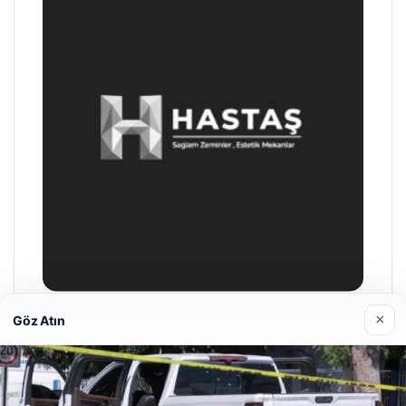
×
Göz Atın
Enes Kaplan Avukatlık Bürosu
28/04/2026