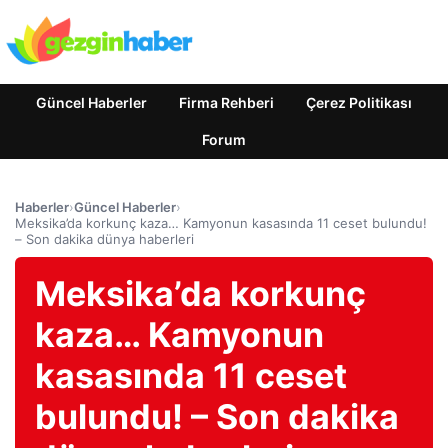
Güncel Haberler
Firma Rehberi
Çerez Politikası
Forum
Haberler
›
Güncel Haberler
›
Meksika’da korkunç kaza… Kamyonun kasasında 11 ceset bulundu!
– Son dakika dünya haberleri
Meksika’da korkunç
kaza… Kamyonun
kasasında 11 ceset
bulundu! – Son dakika