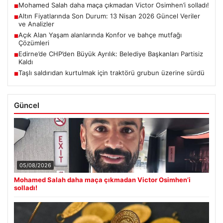
Mohamed Salah daha maça çıkmadan Victor Osimhen’i solladı!
■
Altın Fiyatlarında Son Durum: 13 Nisan 2026 Güncel Veriler
■
ve Analizler
Açık Alan Yaşam alanlarında Konfor ve bahçe mutfağı
■
Çözümleri
Edirne’de CHP’den Büyük Ayrılık: Belediye Başkanları Partisiz
■
Kaldı
Taşlı saldırıdan kurtulmak için traktörü grubun üzerine sürdü
■
Güncel
05/08/2026
Mohamed Salah daha maça çıkmadan Victor Osimhen’i
solladı!