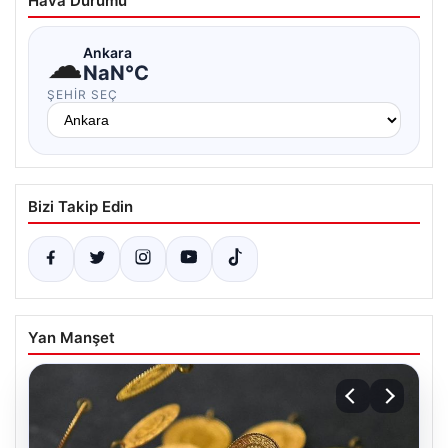
Hava Durumu
☁
Ankara
NaN°C
ŞEHIR SEÇ
Bizi Takip Edin
Yan Manşet