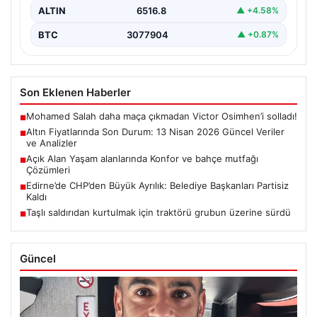
ALTIN
6516.8
▲ +4.58%
BTC
3077904
▲ +0.87%
Son Eklenen Haberler
Mohamed Salah daha maça çıkmadan Victor Osimhen’i solladı!
■
Altın Fiyatlarında Son Durum: 13 Nisan 2026 Güncel Veriler
■
ve Analizler
Açık Alan Yaşam alanlarında Konfor ve bahçe mutfağı
■
Çözümleri
Edirne’de CHP’den Büyük Ayrılık: Belediye Başkanları Partisiz
■
Kaldı
Taşlı saldırıdan kurtulmak için traktörü grubun üzerine sürdü
■
Güncel