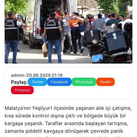
admin
•
20.06.2026 21:16
Paylaş:
Twitter
Facebook
WhatsApp
Reddit
Pinterest
Malatya’nın Yeşilyurt ilçesinde yaşanan aile içi çatışma,
kısa sürede kontrol dışına çıktı ve bölgede büyük bir
kargaşa yaşandı. Taraflar arasında başlayan tartışma,
zamanla şiddetli kavgaya dönüşerek çevrede panik