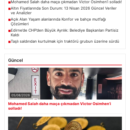
Mohamed Salah daha maça çıkmadan Victor Osimhen’i solladı!
■
Altın Fiyatlarında Son Durum: 13 Nisan 2026 Güncel Veriler
■
ve Analizler
Açık Alan Yaşam alanlarında Konfor ve bahçe mutfağı
■
Çözümleri
Edirne’de CHP’den Büyük Ayrılık: Belediye Başkanları Partisiz
■
Kaldı
Taşlı saldırıdan kurtulmak için traktörü grubun üzerine sürdü
■
Güncel
05/08/2026
Mohamed Salah daha maça çıkmadan Victor Osimhen’i
solladı!