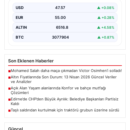
Altın piyasalarında 13 Nisan 2026 itibarıyla yaşanan
gelişmeler yatırımcıların gündeminde önemli yer
USD
47.57
▲ +0.08%
tutuyor. ABD…
EUR
55.00
▲ +0.28%
ALTIN
6516.8
▲ +4.58%
BTC
3077904
▲ +0.87%
Son Eklenen Haberler
Mohamed Salah daha maça çıkmadan Victor Osimhen’i solladı!
■
Altın Fiyatlarında Son Durum: 13 Nisan 2026 Güncel Veriler
■
ve Analizler
Açık Alan Yaşam alanlarında Konfor ve bahçe mutfağı
■
Çözümleri
Edirne’de CHP’den Büyük Ayrılık: Belediye Başkanları Partisiz
■
Kaldı
Taşlı saldırıdan kurtulmak için traktörü grubun üzerine sürdü
■
Güncel