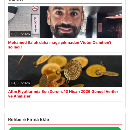
05/08/2026
Mohamed Salah daha maça çıkmadan Victor Osimhen’i
solladı!
04/08/2026
Altın Fiyatlarında Son Durum: 13 Nisan 2026 Güncel Veriler
ve Analizler
Rehbere Firma Ekle