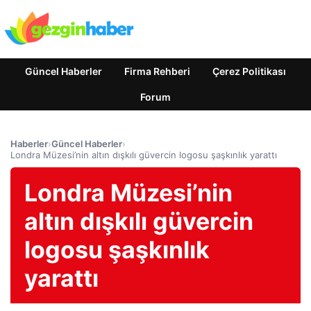
Güncel Haberler
Firma Rehberi
Çerez Politikası
Forum
Haberler
›
Güncel Haberler
›
Londra Müzesi’nin altın dışkılı güvercin logosu şaşkınlık yarattı
Londra Müzesi’nin
altın dışkılı güvercin
logosu şaşkınlık
yarattı