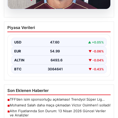
05.08.2026
Mohamed Salah daha maça çıkmadan
Piyasa Verileri
Victor Osimhen’i solladı!
USD
47.60
▲ +0.05%
EUR
54.99
▼ -0.06%
ALTIN
6493.6
▼ -0.04%
BTC
3064641
▼ -0.43%
Son Eklenen Haberler
TFF’den isim sponsorluğu açıklaması! Trendyol Süper Lig…
■
Mohamed Salah daha maça çıkmadan Victor Osimhen’i solladı!
■
Altın Fiyatlarında Son Durum: 13 Nisan 2026 Güncel Veriler
■
ve Analizler