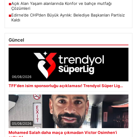
Açık Alan Yaşam alanlarında Konfor ve bahçe mutfağı
■
Çözümleri
Edirne’de CHP’den Büyük Ayrılık: Belediye Başkanları Partisiz
■
Kaldı
Güncel
06/08/2026
TFF’den isim sponsorluğu açıklaması! Trendyol Süper Lig…
05/08/2026
Mohamed Salah daha maça çıkmadan Victor Osimhen’i