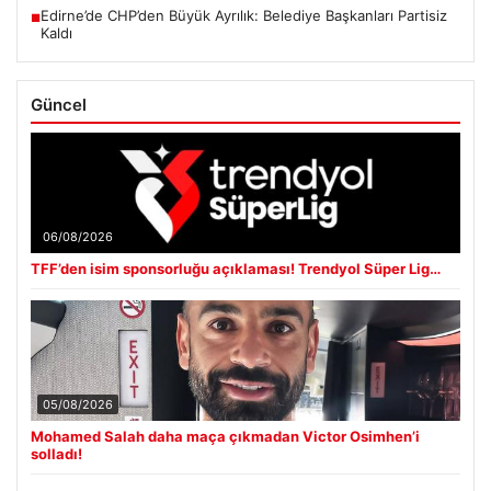
Edirne’de CHP’den Büyük Ayrılık: Belediye Başkanları Partisiz
■
Kaldı
Güncel
06/08/2026
TFF’den isim sponsorluğu açıklaması! Trendyol Süper Lig…
05/08/2026
Mohamed Salah daha maça çıkmadan Victor Osimhen’i
solladı!