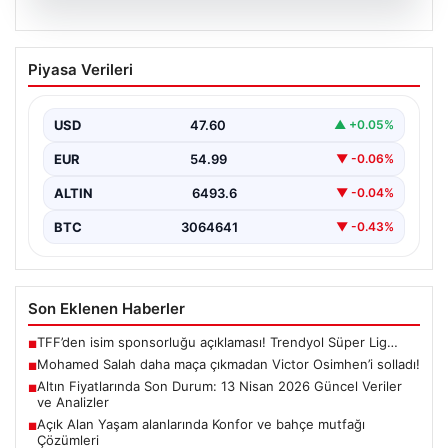
05.08.2026
Mohamed Salah daha maça çıkmadan
Piyasa Verileri
Victor Osimhen’i solladı!
USD
47.60
▲ +0.05%
EUR
54.99
▼ -0.06%
ALTIN
6493.6
▼ -0.04%
BTC
3064641
▼ -0.43%
Son Eklenen Haberler
TFF’den isim sponsorluğu açıklaması! Trendyol Süper Lig…
■
Mohamed Salah daha maça çıkmadan Victor Osimhen’i solladı!
■
Altın Fiyatlarında Son Durum: 13 Nisan 2026 Güncel Veriler
■
ve Analizler
Açık Alan Yaşam alanlarında Konfor ve bahçe mutfağı
■
Çözümleri