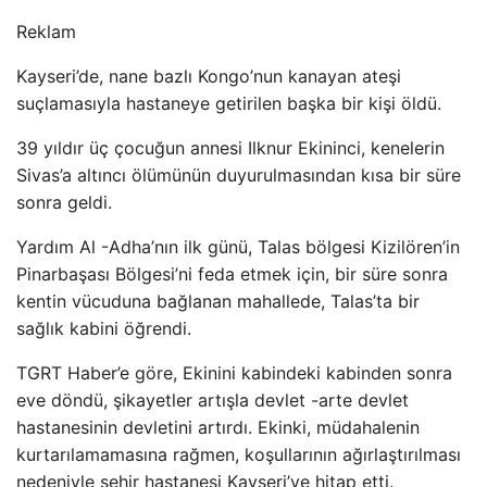
Reklam
Kayseri’de, nane bazlı Kongo’nun kanayan ateşi
suçlamasıyla hastaneye getirilen başka bir kişi öldü.
39 yıldır üç çocuğun annesi Ilknur Ekininci, kenelerin
Sivas’a altıncı ölümünün duyurulmasından kısa bir süre
sonra geldi.
Yardım Al -Adha’nın ilk günü, Talas bölgesi Kizilören’in
Pinarbaşası Bölgesi’ni feda etmek için, bir süre sonra
kentin vücuduna bağlanan mahallede, Talas’ta bir
sağlık kabini öğrendi.
TGRT Haber’e göre, Ekinini kabindeki kabinden sonra
eve döndü, şikayetler artışla devlet -arte devlet
hastanesinin devletini artırdı. Ekinki, müdahalenin
kurtarılamamasına rağmen, koşullarının ağırlaştırılması
nedeniyle şehir hastanesi Kayseri’ye hitap etti.