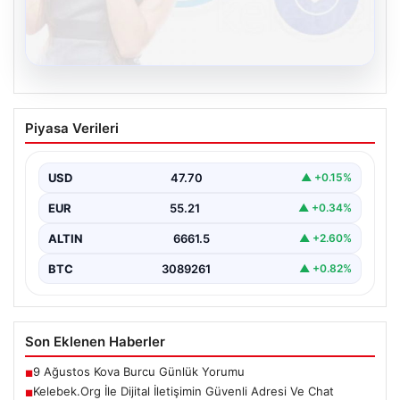
08.08.2026
Kelebek.Org İle Dijital İletişimin Güvenli
Piyasa Verileri
Adresi Ve Chat Deneyimi
İnternet ortamında insanların güvenli bir tarzda iletişim
sağlaması büyük bir önem barındırmaktadır.
USD
47.70
▲ +0.15%
Günümüzde birçok…
EUR
55.21
▲ +0.34%
ALTIN
6661.5
▲ +2.60%
BTC
3089261
▲ +0.82%
Son Eklenen Haberler
9 Ağustos Kova Burcu Günlük Yorumu
■
Kelebek.Org İle Dijital İletişimin Güvenli Adresi Ve Chat
■