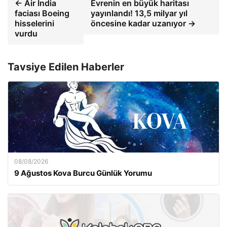
← Air India
Evrenin en büyük haritası
faciası Boeing
yayınlandı! 13,5 milyar yıl
hisselerini
öncesine kadar uzanıyor →
vurdu
Tavsiye Edilen Haberler
08/08/2026
9 Ağustos Kova Burcu Günlük Yorumu