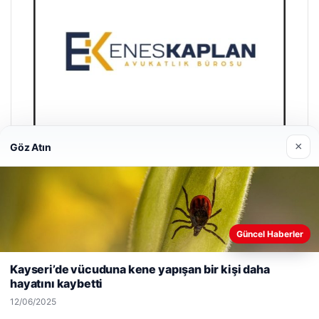
×
Göz Atın
Enes Kaplan Avukatlık Bürosu
28/04/2026
Güncel Haberler
Web sitemizi nasıl kullandığınızı daha iyi anlayabilmek,
deneyiminizi kişiselleştirmek ve geliştirmek amacıyla çerezler
Kayseri’de vücuduna kene yapışan bir kişi daha
kullanıyoruz.
Çerez Politikamız
hayatını kaybetti
Reddet
Kabul Et
12/06/2025