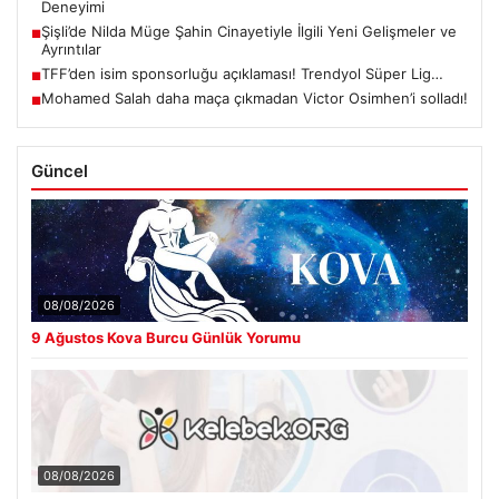
Deneyimi
Şişli’de Nilda Müge Şahin Cinayetiyle İlgili Yeni Gelişmeler ve
■
Ayrıntılar
TFF’den isim sponsorluğu açıklaması! Trendyol Süper Lig…
■
Mohamed Salah daha maça çıkmadan Victor Osimhen’i solladı!
■
Güncel
08/08/2026
9 Ağustos Kova Burcu Günlük Yorumu
08/08/2026