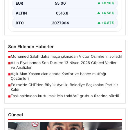
EUR
55.00
▲ +0.28%
ALTIN
6516.8
▲ +4.58%
BTC
3077904
▲ +0.87%
Son Eklenen Haberler
Mohamed Salah daha maça çıkmadan Victor Osimhen’i solladı!
■
Altın Fiyatlarında Son Durum: 13 Nisan 2026 Güncel Veriler
■
ve Analizler
Açık Alan Yaşam alanlarında Konfor ve bahçe mutfağı
■
Çözümleri
Edirne’de CHP’den Büyük Ayrılık: Belediye Başkanları Partisiz
■
Kaldı
Taşlı saldırıdan kurtulmak için traktörü grubun üzerine sürdü
■
Güncel