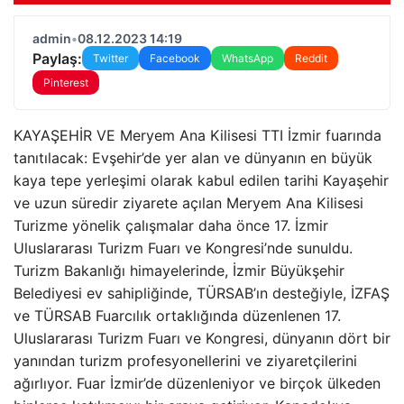
admin
•
08.12.2023 14:19
Paylaş:
Twitter
Facebook
WhatsApp
Reddit
Pinterest
KAYAŞEHİR VE Meryem Ana Kilisesi TTI İzmir fuarında
tanıtılacak: Evşehir’de yer alan ve dünyanın en büyük
kaya tepe yerleşimi olarak kabul edilen tarihi Kayaşehir
ve uzun süredir ziyarete açılan Meryem Ana Kilisesi
Turizme yönelik çalışmalar daha önce 17. İzmir
Uluslararası Turizm Fuarı ve Kongresi’nde sunuldu.
Turizm Bakanlığı himayelerinde, İzmir Büyükşehir
Belediyesi ev sahipliğinde, TÜRSAB’ın desteğiyle, İZFAŞ
ve TÜRSAB Fuarcılık ortaklığında düzenlenen 17.
Uluslararası Turizm Fuarı ve Kongresi, dünyanın dört bir
yanından turizm profesyonellerini ve ziyaretçilerini
ağırlıyor. Fuar İzmir’de düzenleniyor ve birçok ülkeden