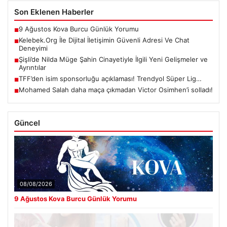
Son Eklenen Haberler
9 Ağustos Kova Burcu Günlük Yorumu
■
Kelebek.Org İle Dijital İletişimin Güvenli Adresi Ve Chat
■
Deneyimi
Şişli’de Nilda Müge Şahin Cinayetiyle İlgili Yeni Gelişmeler ve
■
Ayrıntılar
TFF’den isim sponsorluğu açıklaması! Trendyol Süper Lig…
■
Mohamed Salah daha maça çıkmadan Victor Osimhen’i solladı!
■
Güncel
08/08/2026
9 Ağustos Kova Burcu Günlük Yorumu