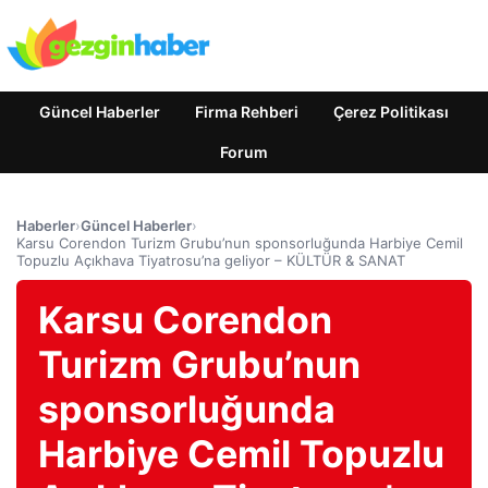
Güncel Haberler
Firma Rehberi
Çerez Politikası
Forum
Haberler
›
Güncel Haberler
›
Karsu Corendon Turizm Grubu’nun sponsorluğunda Harbiye Cemil
Topuzlu Açıkhava Tiyatrosu’na geliyor – KÜLTÜR & SANAT
Karsu Corendon
Turizm Grubu’nun
sponsorluğunda
Harbiye Cemil Topuzlu