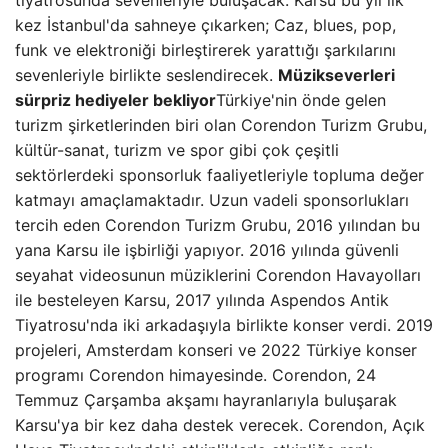
tiyatrosunda sevenleriyle buluşacak. Karsu bu yıl ilk
kez İstanbul'da sahneye çıkarken; Caz, blues, pop,
funk ve elektroniği birleştirerek yarattığı şarkılarını
sevenleriyle birlikte seslendirecek.
Müzikseverleri
sürpriz hediyeler bekliyor
Türkiye'nin önde gelen
turizm şirketlerinden biri olan Corendon Turizm Grubu,
kültür-sanat, turizm ve spor gibi çok çeşitli
sektörlerdeki sponsorluk faaliyetleriyle topluma değer
katmayı amaçlamaktadır. Uzun vadeli sponsorlukları
tercih eden Corendon Turizm Grubu, 2016 yılından bu
yana Karsu ile işbirliği yapıyor. 2016 yılında güvenli
seyahat videosunun müziklerini Corendon Havayolları
ile besteleyen Karsu, 2017 yılında Aspendos Antik
Tiyatrosu'nda iki arkadaşıyla birlikte konser verdi. 2019
projeleri, Amsterdam konseri ve 2022 Türkiye konser
programı Corendon himayesinde. Corendon, 24
Temmuz Çarşamba akşamı
hayranlarıyla buluşarak
Karsu'ya bir kez daha destek verecek. Corendon, Açık