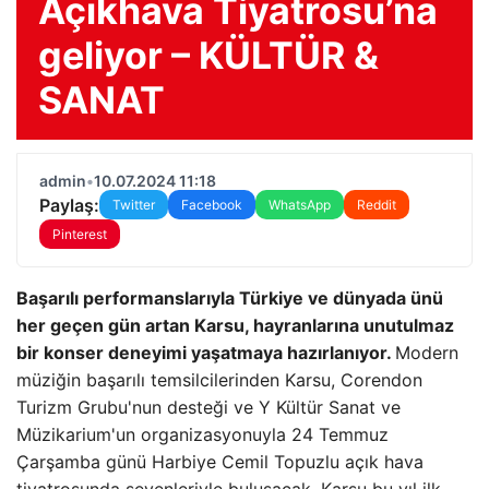
Açıkhava Tiyatrosu’na
geliyor – KÜLTÜR &
SANAT
admin
•
10.07.2024 11:18
Paylaş:
Twitter
Facebook
WhatsApp
Reddit
Pinterest
Başarılı performanslarıyla Türkiye ve dünyada ünü
her geçen gün artan Karsu, hayranlarına unutulmaz
bir konser deneyimi yaşatmaya hazırlanıyor.
Modern
müziğin başarılı temsilcilerinden Karsu, Corendon
Turizm Grubu'nun desteği ve Y Kültür Sanat ve
Müzikarium'un organizasyonuyla 24 Temmuz
Çarşamba günü Harbiye Cemil Topuzlu açık hava