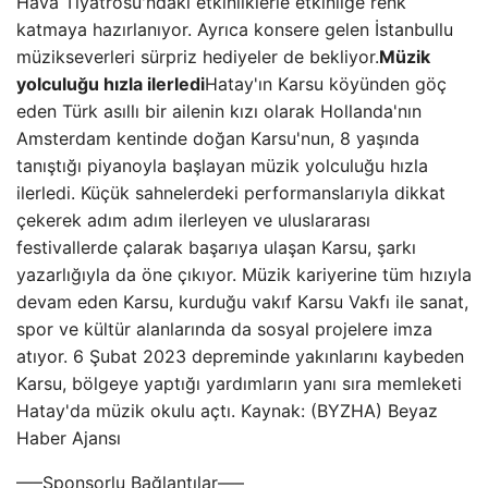
Hava Tiyatrosu'ndaki etkinliklerle etkinliğe renk
katmaya hazırlanıyor. Ayrıca konsere gelen İstanbullu
müzikseverleri sürpriz hediyeler de bekliyor.
Müzik
yolculuğu hızla ilerledi
Hatay'ın Karsu köyünden göç
eden Türk asıllı bir ailenin kızı olarak Hollanda'nın
Amsterdam kentinde doğan Karsu'nun, 8 yaşında
tanıştığı piyanoyla başlayan müzik yolculuğu hızla
ilerledi. Küçük sahnelerdeki performanslarıyla dikkat
çekerek adım adım ilerleyen ve uluslararası
festivallerde çalarak başarıya ulaşan Karsu, şarkı
yazarlığıyla da öne çıkıyor. Müzik kariyerine tüm hızıyla
devam eden Karsu, kurduğu vakıf Karsu Vakfı ile sanat,
spor ve kültür alanlarında da sosyal projelere imza
atıyor. 6 Şubat 2023 depreminde yakınlarını kaybeden
Karsu, bölgeye yaptığı yardımların yanı sıra memleketi
Hatay'da müzik okulu açtı. Kaynak: (BYZHA) Beyaz
Haber Ajansı
—–Sponsorlu Bağlantılar—–