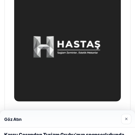
Enes Kaplan Avukatlık Bürosu
×
Göz Atın
28/04/2026
Web sitemizi nasıl kullandığınızı daha iyi anlayabilmek,
Karsu Corendon Turizm Grubu’nun sponsorluğunda