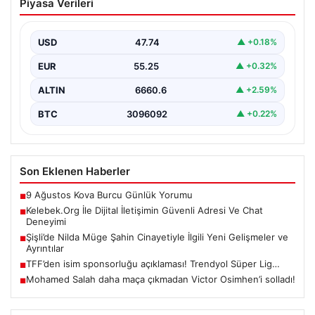
Piyasa Verileri
Adresi Ve Chat Deneyimi
İnternet ortamında insanların güvenli bir tarzda iletişim
sağlaması büyük bir önem barındırmaktadır.
USD
47.74
▲ +0.18%
Günümüzde birçok…
EUR
55.25
▲ +0.32%
ALTIN
6660.6
▲ +2.59%
BTC
3096092
▲ +0.22%
Son Eklenen Haberler
9 Ağustos Kova Burcu Günlük Yorumu
■
Kelebek.Org İle Dijital İletişimin Güvenli Adresi Ve Chat
■
Deneyimi
Şişli’de Nilda Müge Şahin Cinayetiyle İlgili Yeni Gelişmeler ve
■
Ayrıntılar
TFF’den isim sponsorluğu açıklaması! Trendyol Süper Lig…
■
Mohamed Salah daha maça çıkmadan Victor Osimhen’i solladı!
■