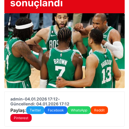
sonuçlandı
admin
•
04.01.2026 17:12
•
Güncellendi: 04.01.2026 17:12
Paylaş:
Twitter
Facebook
WhatsApp
Reddit
Pinterest