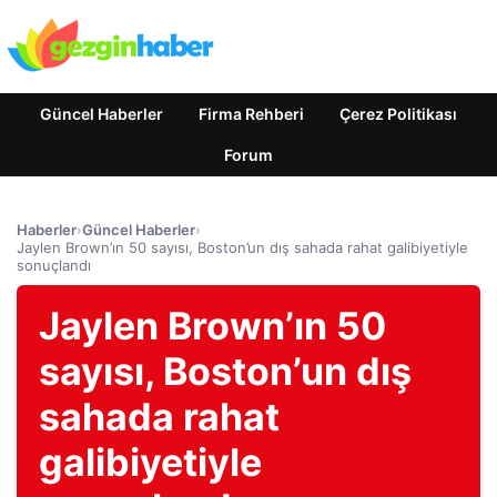
Güncel Haberler
Firma Rehberi
Çerez Politikası
Forum
Haberler
›
Güncel Haberler
›
Jaylen Brown’ın 50 sayısı, Boston’un dış sahada rahat galibiyetiyle
sonuçlandı
Jaylen Brown’ın 50
sayısı, Boston’un dış
sahada rahat
galibiyetiyle