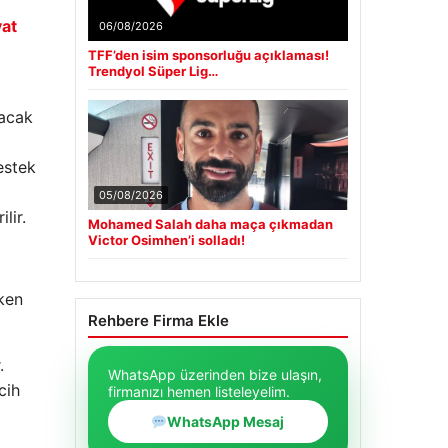
yat
06/08/2026
TFF’den isim sponsorluğu açıklaması!
Trendyol Süper Lig…
lacak
estek
05/08/2026
lir.
Mohamed Salah daha maça çıkmadan
Victor Osimhen’i solladı!
rken
Rehbere Firma Ekle
.
WhatsApp üzerinden bize ulaşın,
cih
firmanızı hemen listeleyelim.
WhatsApp Mesaj