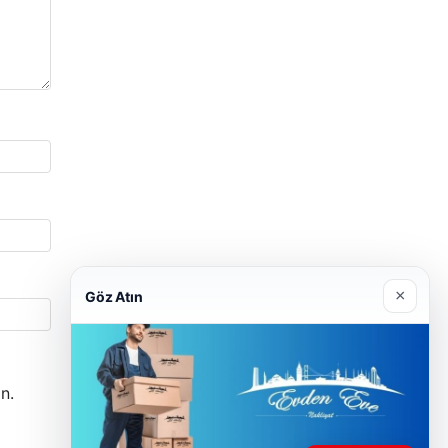
×
Göz Atın
n.