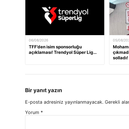
06/08/2026
05/08/20
TFF’den isim sponsorluğu
Mohame
açıklaması! Trendyol Süper Lig…
çıkmada
solladı!
Bir yanıt yazın
E-posta adresiniz yayınlanmayacak.
Gerekli ala
Yorum
*