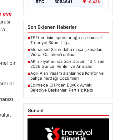
BTC
3064641
▼ -0.43%
n eve
arası
Son Eklenen Haberler
ıra
TFF’den isim sponsorluğu açıklaması!
■
Trendyol Süper Lig…
Mohamed Salah daha maça çıkmadan
■
Victor Osimhen’i solladı!
Altın Fiyatlarında Son Durum: 13 Nisan
nel bir
■
2026 Güncel Veriler ve Analizler
Açık Alan Yaşam alanlarında Konfor ve
■
bahçe mutfağı Çözümleri
rarları
Edirne’de CHP’den Büyük Ayrılık:
■
Belediye Başkanları Partisiz Kaldı
manızı
Güncel
ulur.