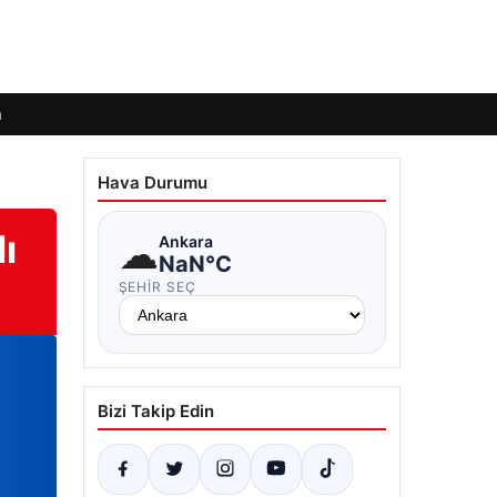
m
Hava Durumu
ı
☁
Ankara
NaN°C
ŞEHIR SEÇ
Bizi Takip Edin