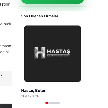
tırır.
Son Eklenen Firmalar
e hızlı
t
mamızın
anın!
r,
Enes Kaplan Avukatlık Bürosu
28/04/2026