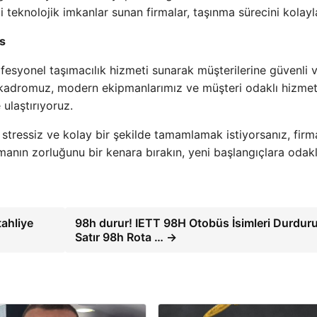
teknolojik imkanlar sunan firmalar, taşınma sürecini kolaylaş
s
esyonel taşımacılık hizmeti sunarak müşterilerine güvenli v
i kadromuz, modern ekipmanlarımız ve müşteri odaklı hizme
 ulaştırıyoruz.
 stressiz ve kolay bir şekilde tamamlamak istiyorsanız, fir
anın zorluğunu bir kenara bırakın, yeni başlangıçlara odakl
ahliye
98h durur! IETT 98H Otobüs İsimleri Durduru
Satır 98h Rota … →