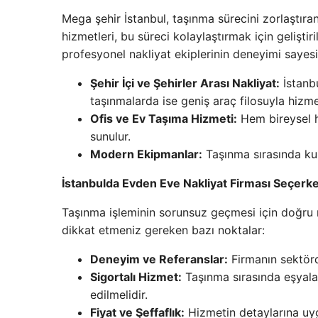
Mega şehir İstanbul, taşınma sürecini zorlaştıra
hizmetleri, bu süreci kolaylaştırmak için geliştiri
profesyonel nakliyat ekiplerinin deneyimi sayes
Şehir İçi ve Şehirler Arası Nakliyat:
İstanbu
taşınmalarda ise geniş araç filosuyla hizme
Ofis ve Ev Taşıma Hizmeti:
Hem bireysel h
sunulur.
Modern Ekipmanlar:
Taşınma sırasında kull
İstanbulda Evden Eve Nakliyat Firması Seçerk
Taşınma işleminin sorunsuz geçmesi için doğru na
dikkat etmeniz gereken bazı noktalar:
Deneyim ve Referanslar:
Firmanın sektörd
Sigortalı Hizmet:
Taşınma sırasında eşyalar
edilmelidir.
Fiyat ve Şeffaflık:
Hizmetin detaylarına uyg