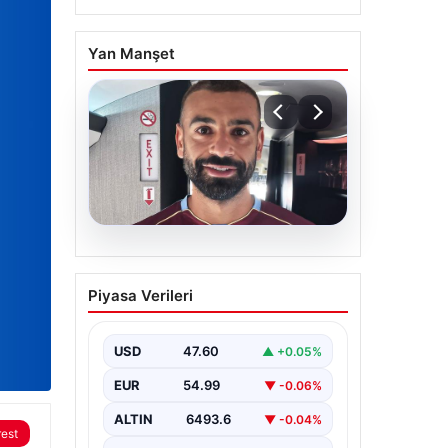
Yan Manşet
05.08.2026
Mohamed Salah daha
Piyasa Verileri
maça çıkmadan Victor
Osimhen’i solladı!
USD
47.60
▲ +0.05%
EUR
54.99
▼ -0.06%
ALTIN
6493.6
▼ -0.04%
rest