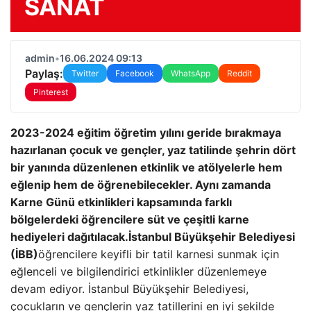
SANAT
admin
•
16.06.2024 09:13
Paylaş:
Twitter
Facebook
WhatsApp
Reddit
Pinterest
2023-2024 eğitim öğretim yılını geride bırakmaya
hazırlanan çocuk ve gençler, yaz tatilinde şehrin dört
bir yanında düzenlenen etkinlik ve atölyelerle hem
eğlenip hem de öğrenebilecekler. Aynı zamanda
Karne Günü etkinlikleri kapsamında farklı
bölgelerdeki öğrencilere süt ve çeşitli karne
hediyeleri dağıtılacak.
İstanbul Büyükşehir Belediyesi
(İBB)
öğrencilere keyifli bir tatil karnesi sunmak için
eğlenceli ve bilgilendirici etkinlikler düzenlemeye
devam ediyor. İstanbul Büyükşehir Belediyesi,
çocukların ve gençlerin yaz tatillerini en iyi şekilde