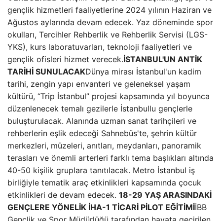
gençlik hizmetleri faaliyetlerine 2024 yılının Haziran ve
Ağustos aylarında devam edecek. Yaz döneminde spor
okulları, Tercihler Rehberlik ve Rehberlik Servisi (LGS-
YKS), kurs laboratuvarları, teknoloji faaliyetleri ve
gençlik ofisleri hizmet verecek.
İSTANBUL'UN ANTİK
TARİHİ SUNULACAK
Dünya mirası İstanbul'un kadim
tarihi, zengin yapı envanteri ve geleneksel yaşam
kültürü, “Trip İstanbul” projesi kapsamında yıl boyunca
düzenlenecek temalı gezilerle İstanbullu gençlerle
buluşturulacak. Alanında uzman sanat tarihçileri ve
rehberlerin eşlik edeceği Sahnebüs'te, şehrin kültür
merkezleri, müzeleri, anıtları, meydanları, panoramik
terasları ve önemli arterleri farklı tema başlıkları altında
40-50 kişilik gruplara tanıtılacak. Metro İstanbul iş
birliğiyle tematik araç etkinlikleri kapsamında çocuk
etkinlikleri de devam edecek.
18-29 YAŞ ARASINDAKİ
GENÇLERE YÖNELİK İHA-1 TİCARİ PİLOT EĞİTİMİ
İBB
Gençlik ve Spor Müdürlüğü tarafından hayata geçirilen