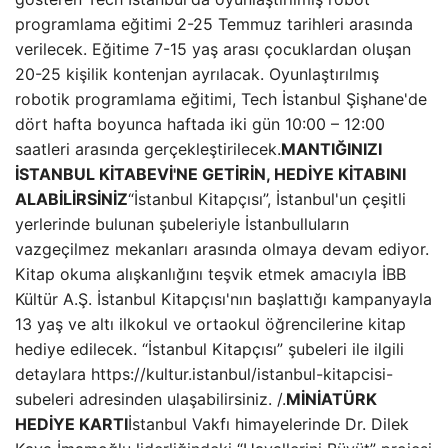
programlama eğitimi 2-25 Temmuz tarihleri ​​arasında
verilecek. Eğitime 7-15 yaş arası çocuklardan oluşan
20-25 kişilik kontenjan ayrılacak. Oyunlaştırılmış
robotik programlama eğitimi, Tech İstanbul Şişhane'de
dört hafta boyunca haftada iki gün 10:00 – 12:00
saatleri arasında gerçekleştirilecek.
MANTIĞINIZI
İSTANBUL KİTABEVİ'NE GETİRİN, HEDİYE KİTABINI
ALABİLİRSİNİZ
“İstanbul Kitapçısı”, İstanbul'un çeşitli
yerlerinde bulunan şubeleriyle İstanbulluların
vazgeçilmez mekanları arasında olmaya devam ediyor.
Kitap okuma alışkanlığını teşvik etmek amacıyla İBB
Kültür A.Ş. İstanbul Kitapçısı'nın başlattığı kampanyayla
13 yaş ve altı ilkokul ve ortaokul öğrencilerine kitap
hediye edilecek. “İstanbul Kitapçısı” şubeleri ile ilgili
detaylara https://kultur.istanbul/istanbul-kitapcisi-
subeleri adresinden ulaşabilirsiniz. /.
MİNİATÜRK
HEDİYE KARTI
İstanbul Vakfı himayelerinde Dr. Dilek