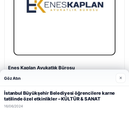
Enes Kaplan Avukatlık Bürosu
28/04/2026
×
Göz Atın
Web sitemizi nasıl kullandığınızı daha iyi anlayabilmek,
deneyiminizi kişiselleştirmek ve geliştirmek amacıyla çerezler
İstanbul Büyükşehir Belediyesi öğrencilere karne
kullanıyoruz.
Çerez Politikamız
tatilinde özel etkinlikler – KÜLTÜR & SANAT
Reddet
Kabul Et
16/06/2024
© 2026 Gezgin Haber – Güncel Haberler