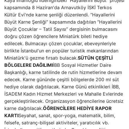
Kaya İmamoğlu liderliğindeki “Hayallerini Büyüt” projesi
kapsamında 8 Haziran'da Arnavutköy İSKİ Terkos
Kültür Evi'nde karne şenliği düzenlendi. “Hayallerini
Büyüt Karne Şenliği” kapsamında dağıtılan “Hayallerini
Büyüt Çocuklar – Tatil Sayısı” dergisinin bulmacasını
doğru çözen öğrencilere Miniatürk bileti hediye
edilecek. Bulmacayı çözen çocuklar, ebeveynleriyle
birlikte İstanbul'un en popüler turistik mekanlarından
Miniatürk'ü gezme fırsatı bulacak.
SÜTÜN ÇEŞİTLİ
BÖLGELERE DAĞILIMI
İBB Sosyal Hizmetler Daire
Başkanlığı, karne tatilinde de rutin hizmetlerine devam
edecek. Karne gününde çeşitli bölgelerde 200 ml süt
hediye olarak dağıtılacak. Karne Günü etkinlikleri İBB,
İSADEM Kadın Hizmet Merkezleri ve Mahalle Evlerinde
gerçekleştirilecek. Organizasyon öğrencilerine ücretsiz
karne dağıtılacak.
ÖĞRENCİLERE HEDİYE RAPOR
KARTI
Seyahat, sanat, spor-yoga, matematik, bilim,
felsefe, satranç-bilişsel aktiviteler, yaratıcılık vb.