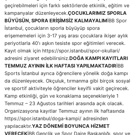
geçirebilmeleri için farklı sektörlerde etkinlik, eğitim ve
kampanyalar düzenleyecek.
ÇOCUKLARIMIZ SPORLA
BÜYÜSÜN, SPORA ERİŞİMSİZ KALMAYALIM
İBB Spor
İstanbul, çocukların sporla büyüyüp spora
erişememeleri için 3-17 yaş arası çocuklara ikişer aylık
periyotlarla 40'ı aşkın tesiste spor eğitimleri verecek.
Kayıt olmak için https://spor.istanbul/spor-okullari/
adresini ziyaret edebilirsiniz.
DOĞA KAMPI KAYITLARI
TEMMUZ AYININ İLK HAFTASI YAPILMAKTADIR
İBB
Sports İstanbul ayrıca öğrencilere yönelik doğa kampı
da düzenleyecek. Okçuluk, tırmanma gibi birçok sosyal
ve sportif aktiviteyle öğrenciler keyifli vakit geçirecek.
Kamp etkinliği, gün ve konaklama seçenekleriyle 1
Temmuz – 23 Ağustos tarihleri ​​arasında açık olacak.
Organizasyona kayıtlar Temmuz ayının ilk haftasında
https://spor.istanbul/doga-kampi/ adresinden
yapılacaktır.
YAZ DÖNEMİ BOYUNCA HİZMET
VERECEK
İBB Gençlik ve Spor Daire Başkanlığı, spor ve