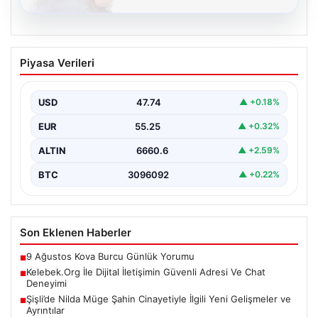
08.08.2026
Kelebek.Org İle Dijital İletişimin Güvenli
Piyasa Verileri
Adresi Ve Chat Deneyimi
İnternet ortamında insanların güvenli bir tarzda iletişim
sağlaması büyük bir önem barındırmaktadır.
USD
47.74
▲ +0.18%
Günümüzde birçok…
EUR
55.25
▲ +0.32%
ALTIN
6660.6
▲ +2.59%
BTC
3096092
▲ +0.22%
Son Eklenen Haberler
9 Ağustos Kova Burcu Günlük Yorumu
■
Kelebek.Org İle Dijital İletişimin Güvenli Adresi Ve Chat
■
Deneyimi
Şişli’de Nilda Müge Şahin Cinayetiyle İlgili Yeni Gelişmeler ve
■
Ayrıntılar