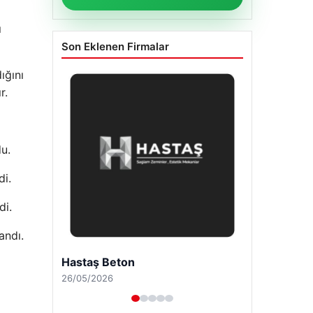
ı
Son Eklenen Firmalar
ığını
r.
u.
di.
di.
andı.
Enes Kaplan Avukatlık Bürosu
28/04/2026