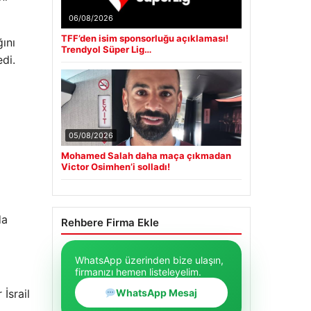
06/08/2026
TFF’den isim sponsorluğu açıklaması!
ını
Trendyol Süper Lig…
di.
05/08/2026
Mohamed Salah daha maça çıkmadan
Victor Osimhen’i solladı!
da
Rehbere Firma Ekle
WhatsApp üzerinden bize ulaşın,
firmanızı hemen listeleyelim.
WhatsApp Mesaj
İsrail