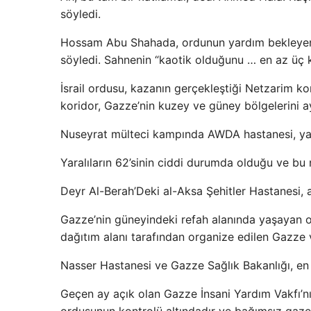
söyledi.
Hossam Abu Shahada, ordunun yardım bekleyen ka
söyledi. Sahnenin “kaotik olduğunu … en az üç k
İsrail ordusu, kazanın gerçekleştiği Netzarim ko
koridor, Gazze’nin kuzey ve güney bölgelerini ayı
Nuseyrat mülteci kampında AWDA hastanesi, yara
Yaralıların 62’sinin ciddi durumda olduğu ve bu 
Deyr Al-Berah’Deki al-Aksa Şehitler Hastanesi, a
Gazze’nin güneyindeki refah alanında yaşayan okü
dağıtım alanı tarafından organize edilen Gazze v
Nasser Hastanesi ve Gazze Sağlık Bakanlığı, en a
Geçen ay açık olan Gazze İnsani Yardım Vakfı’nın