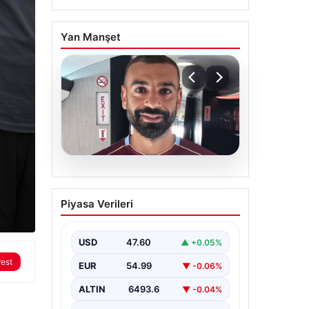
Yan Manşet
05.08.2026
Mohamed Salah daha
Piyasa Verileri
maça çıkmadan Victor
Osimhen’i solladı!
USD
47.60
▲ +0.05%
rest
EUR
54.99
▼ -0.06%
ALTIN
6493.6
▼ -0.04%