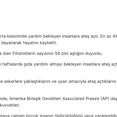
 orta kesiminde yardım bekleyen insanlara ateş açtı. En az 4
a dayanarak hayatını kaybetti.
ölen Filistinlilerin sayısının 56 bini aştığını duyurdu.
son haftalarda gıda yardımı almayı bekleyen insanlara ateş açt
de askerlere yaklaştıklarını ve uyarı amacıyla ateş açtıklarını
nde, Amerika Birleşik Devletleri Associated Press’e (AP) d
kuvvetleri.
maya çalışan birçok insanın öldürüldüğünü veya yaralandığı