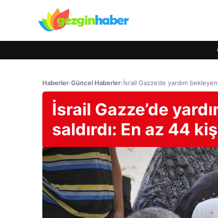
Haberler
›
Güncel Haberler
›
İsrail Gazze’de yardım bekleyen 
İsrail Gazze’de yard
saldırdı: En az 44 kiş