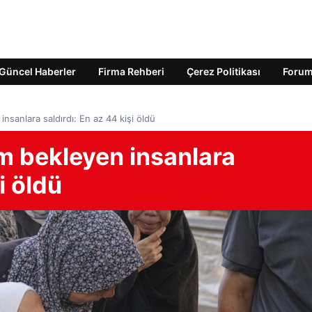
Güncel Haberler
Firma Rehberi
Çerez Politikası
Foru
insanlara saldırdı: En az 44 kişi öldü
ım bekleyen insanlara
i öldü