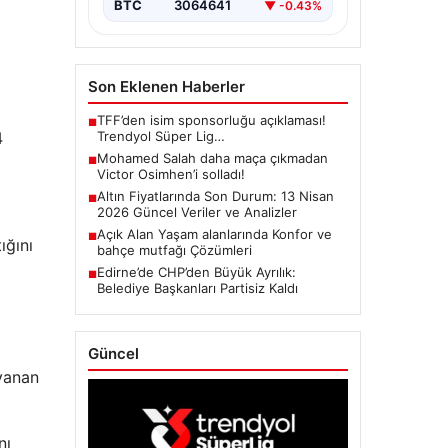
BTC
3064641
▼ -0.43%
Son Eklenen Haberler
TFF’den isim sponsorluğu açıklaması!
■
Trendyol Süper Lig…
4
Mohamed Salah daha maça çıkmadan
■
Victor Osimhen’i solladı!
Altın Fiyatlarında Son Durum: 13 Nisan
■
2026 Güncel Veriler ve Analizler
Açık Alan Yaşam alanlarında Konfor ve
■
ığını
bahçe mutfağı Çözümleri
Edirne’de CHP’den Büyük Ayrılık:
■
Belediye Başkanları Partisiz Kaldı
Güncel
ayanan
nı