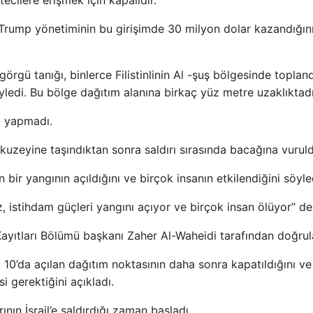
cilere erişmek için kapalıdır.
a Trump yönetiminin bu girişimde 30 milyon dolar kazandığın
örgü tanığı, binlerce Filistinlinin Al -şuş bölgesinde topland
öyledi. Bu bölge dağıtım alanına birkaç yüz metre uzaklıktadı
a yapmadı.
kuzeyine taşındıktan sonra saldırı sırasında bacağına vuruld
bir yangının açıldığını ve birçok insanın etkilendiğini söyle
z, istihdam güçleri yangını açıyor ve birçok insan ölüyor” de
 Kayıtları Bölümü başkanı Zaher Al-Waheidi tarafından doğrul
 10’da açılan dağıtım noktasının daha sonra kapatıldığını ve
 gerektiğini açıkladı.
ın İsrail’e saldırdığı zaman başladı.