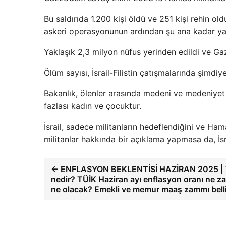
Bu saldırıda 1.200 kişi öldü ve 251 kişi rehin old
askeri operasyonunun ardından şu ana kadar yakl
Yaklaşık 2,3 milyon nüfus yerinden edildi ve Gazz
Ölüm sayısı, İsrail-Filistin çatışmalarında şimdi
Bakanlık, ölenler arasında medeni ve medeniyet
fazlası kadın ve çocuktur.
İsrail, sadece militanların hedeflendiğini ve H
militanlar hakkında bir açıklama yapmasa da, İs
← ENFLASYON BEKLENTİSİ HAZİRAN 2025 | T
nedir? TÜİK Haziran ayı enflasyon oranı ne z
ne olacak? Emekli ve memur maaş zammı bell