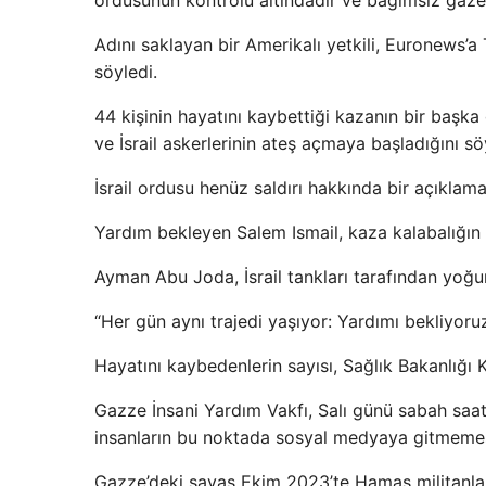
ordusunun kontrolü altındadır ve bağımsız gazete
Adını saklayan bir Amerikalı yetkili, Euronews’
söyledi.
44 kişinin hayatını kaybettiği kazanın bir başka g
ve İsrail askerlerinin ateş açmaya başladığını s
İsrail ordusu henüz saldırı hakkında bir açıklam
Yardım bekleyen Salem Ismail, kaza kalabalığın 
Ayman Abu Joda, İsrail tankları tarafından yoğun 
“Her gün aynı trajedi yaşıyor: Yardımı bekliyoru
Hayatını kaybedenlerin sayısı, Sağlık Bakanlığı
Gazze İnsani Yardım Vakfı, Salı günü sabah saat
insanların bu noktada sosyal medyaya gitmemesi
Gazze’deki savaş Ekim 2023’te Hamas militanların