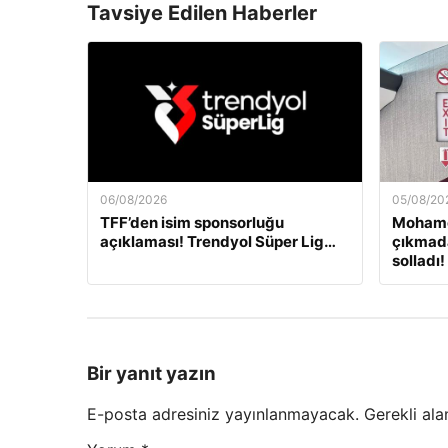
Tavsiye Edilen Haberler
06/08/2026
05/08/20
TFF’den isim sponsorluğu
Mohame
açıklaması! Trendyol Süper Lig…
çıkmada
solladı!
Bir yanıt yazın
E-posta adresiniz yayınlanmayacak.
Gerekli ala