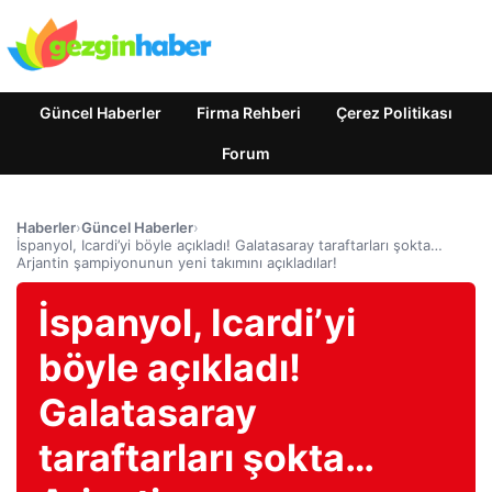
Güncel Haberler
Firma Rehberi
Çerez Politikası
Forum
Haberler
›
Güncel Haberler
›
İspanyol, Icardi’yi böyle açıkladı! Galatasaray taraftarları şokta…
Arjantin şampiyonunun yeni takımını açıkladılar!
İspanyol, Icardi’yi
böyle açıkladı!
Galatasaray
taraftarları şokta…