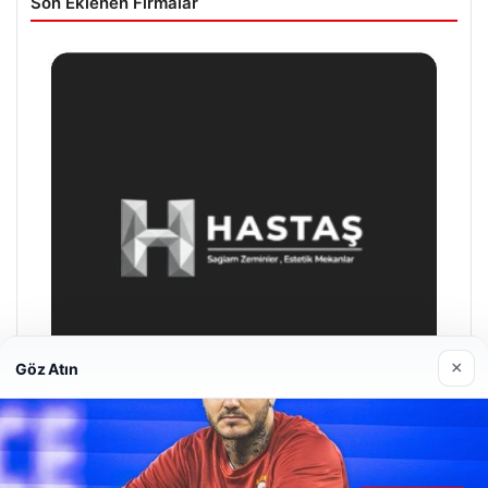
Son Eklenen Firmalar
×
Göz Atın
Enes Kaplan Avukatlık Bürosu