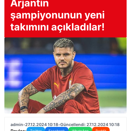
Arjantin
şampiyonunun yeni
takımını açıkladılar!
admin
•
27.12.2024 10:18
•
Güncellendi: 27.12.2024 10:18
Paylaş:
Twitter
Facebook
WhatsApp
Reddit