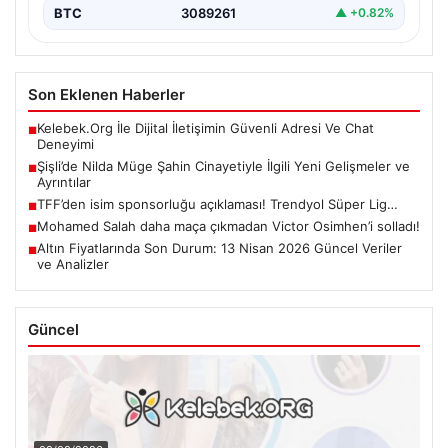
BTC
3089261
▲ +0.82%
Son Eklenen Haberler
Kelebek.Org İle Dijital İletişimin Güvenli Adresi Ve Chat
■
Deneyimi
Şişli’de Nilda Müge Şahin Cinayetiyle İlgili Yeni Gelişmeler ve
■
Ayrıntılar
TFF’den isim sponsorluğu açıklaması! Trendyol Süper Lig…
■
Mohamed Salah daha maça çıkmadan Victor Osimhen’i solladı!
■
Altın Fiyatlarında Son Durum: 13 Nisan 2026 Güncel Veriler
■
ve Analizler
Güncel