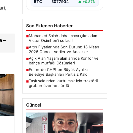
BTC
3077904
▲ +0.87%
ri,
Son Eklenen Haberler
Mohamed Salah daha maça çıkmadan
■
a –
Victor Osimhen’i solladı!
Altın Fiyatlarında Son Durum: 13 Nisan
■
2026 Güncel Veriler ve Analizler
Açık Alan Yaşam alanlarında Konfor ve
■
bahçe mutfağı Çözümleri
Edirne’de CHP’den Büyük Ayrılık:
■
Belediye Başkanları Partisiz Kaldı
Taşlı saldırıdan kurtulmak için traktörü
■
grubun üzerine sürdü
Güncel