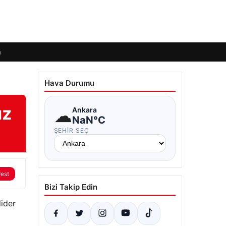
m
Hava Durumu
ız
☁
Ankara
NaN°C
ŞEHIR SEÇ
rest
Bizi Takip Edin
lider