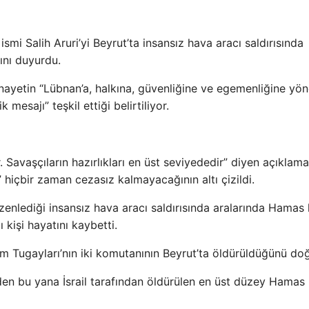
 ismi Salih Aruri’yi Beyrut’ta insansız hava aracı saldırısında
ını duyurdu.
ayetin “Lübnan’a, halkına, güvenliğine ve egemenliğine yön
k mesajı” teşkil ettiği belirtiliyor.
ır. Savaşçıların hazırlıkları en üst seviyededir” diyen açıklam
 hiçbir zaman cezasız kalmayacağının altı çizildi.
üzenlediği insansız hava aracı saldırısında aralarında Hamas 
 kişi hayatını kaybetti.
sam Tugayları’nın iki komutanının Beyrut’ta öldürüldüğünü doğ
den bu yana İsrail tarafından öldürülen en üst düzey Hamas l