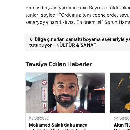
Hamas başkan yardımcısının Beyrut’ta öldürülme
şunları söyledi: “Ordumuz tüm cephelerde, savu
senaryoya hazırlıklıyız. En önemlisi” Sorun Ham
← Bilge çınarlar, camaltı boyama eserleriyle 
tutunuyor – KÜLTÜR & SANAT
Tavsiye Edilen Haberler
05/08/2026
04/08/20
Mohamed Salah daha maça
Altın F