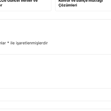
026 Güncel Veriler ve
Konfor ve bahçe mutfağı
er
Çözümleri
nlar
*
ile işaretlenmişlerdir