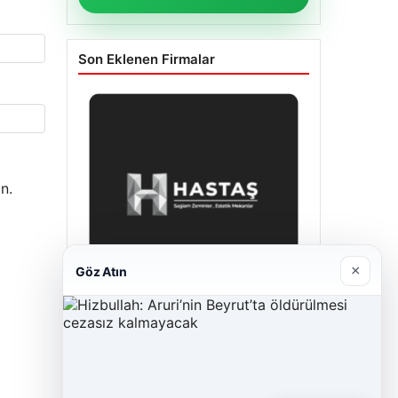
Son Eklenen Firmalar
n.
×
Göz Atın
Hastaş Beton
26/05/2026