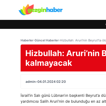
Haberler
›
Güncel Haberler
›
Hizbullah: Aruri’nin Beyrut’ta 
Hizbullah: Aruri’nin
kalmayacak
admin
•
04.01.2024 02:20
İsrail’in Salı günü Lübnan’ın başkenti Beyrut’a d
yardımcısı Salih Aruri’nin de bulunduğu en az altı