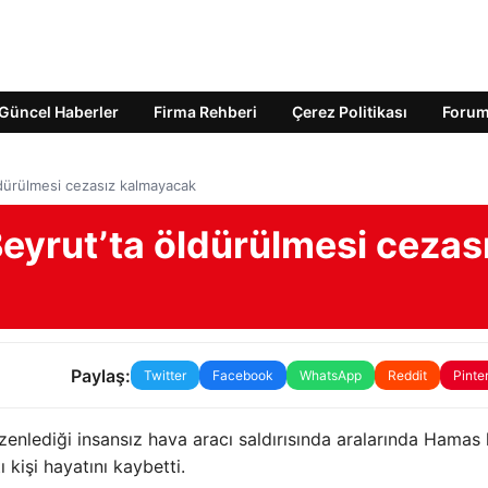
Güncel Haberler
Firma Rehberi
Çerez Politikası
Foru
öldürülmesi cezasız kalmayacak
 Beyrut’ta öldürülmesi cezas
Paylaş:
Twitter
Facebook
WhatsApp
Reddit
Pinte
üzenlediği insansız hava aracı saldırısında aralarında Hamas 
 kişi hayatını kaybetti.