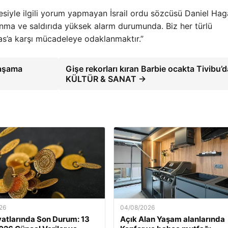
siyle ilgili yorum yapmayan İsrail ordu sözcüsü Daniel Haga
nma ve saldırıda yüksek alarm durumunda. Biz her türlü
as’a karşı mücadeleye odaklanmaktır.”
yaşama
Gişe rekorları kıran Barbie ocakta Tivibu’d
KÜLTÜR & SANAT →
26
04/08/2026
iyatlarında Son Durum: 13
Açık Alan Yaşam alanlarında