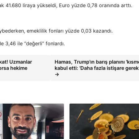
k 41.680 liraya yükseldi, Euro yüzde 0,78 oranında arttı.
ybederken, emeklilik fonları yüzde 0,03 kazandı.
 3,46 ile “değerli” fonlardı.
kat! Uzmanlar
Hamas, Trump'ın barış planını 'kısm
yorsa hekime
kabul etti: 'Daha fazla istişare gerek
→