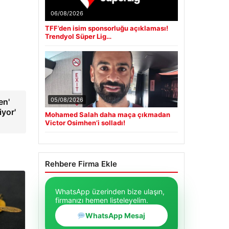
06/08/2026
TFF’den isim sponsorluğu açıklaması!
Trendyol Süper Lig…
05/08/2026
en'
iyor'
Mohamed Salah daha maça çıkmadan
Victor Osimhen’i solladı!
Rehbere Firma Ekle
WhatsApp üzerinden bize ulaşın,
firmanızı hemen listeleyelim.
WhatsApp Mesaj