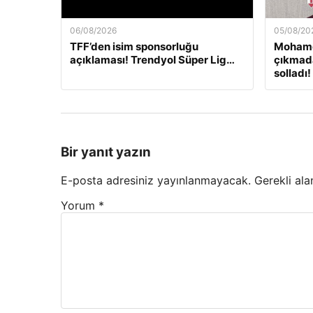
06/08/2026
05/08/20
TFF’den isim sponsorluğu
Mohame
açıklaması! Trendyol Süper Lig…
çıkmada
solladı!
Bir yanıt yazın
E-posta adresiniz yayınlanmayacak.
Gerekli ala
Yorum
*