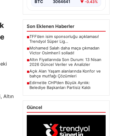
BTC
3064641
▼ -0.43%
ık
Son Eklenen Haberler
de
TFF’den isim sponsorluğu açıklaması!
■
Trendyol Süper Lig…
Mohamed Salah daha maça çıkmadan
■
Victor Osimhen’i solladı!
Altın Fiyatlarında Son Durum: 13 Nisan
■
eki
2026 Güncel Veriler ve Analizler
Açık Alan Yaşam alanlarında Konfor ve
■
bahçe mutfağı Çözümleri
Edirne’de CHP’den Büyük Ayrılık:
■
Belediye Başkanları Partisiz Kaldı
, Altın
Güncel