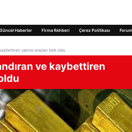
Güncel Haberler
Firma Rehberi
Çerez Politikası
Foru
ybettiren yatırım araçları belli oldu
ndıran ve kaybettiren
 oldu