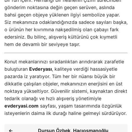
bir ruh içerir. Herhangi bir nesnenin çizim sürecinden
gönderim noktasına değin geçen serüven, aslında
bahsi geçen objeye yüklenen ilgiyi sembolize yapar.
Siz mekanınıza odaklandığınızda sadece sayıları başka,
o ürünün her kıvrımına nakşedilmiş olan çabayı fark
edersiniz. Bu bilinç, alışveriş kültürünü çok kıymetli
hem de devamlı bir seviyeye taşır.
Konut mekanlarınızı sıradanlıktan arındırarak zarafetle
buluşturan
Evderyası
, kaliteye verdiği hassasiyetle
pazarda iz yaratıyor. Tüm her bir nüansı büyük bir
dikkatle çalışılan objeler, mekanınızın enerjisini en üst
noktaya yükseltiyor. Güvenilir sistemi, kaynaktan direkt
tedarik olanağı ve hızlı alışveriş yönetimiyle
evderyasi.com
sayfası, yaşam tasarımında özgünlük
isteyenlerin daima ilk durağı haline gelmeyi sürdürüyor.
←
Dursun Özbek, Hacıosmanoğlu