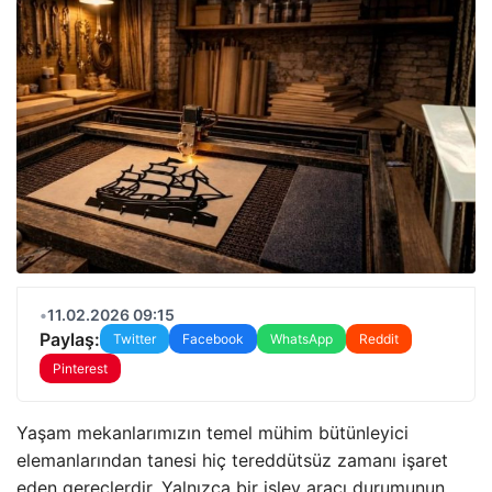
•
11.02.2026 09:15
Paylaş:
Twitter
Facebook
WhatsApp
Reddit
Pinterest
Yaşam mekanlarımızın temel mühim bütünleyici
elemanlarından tanesi hiç tereddütsüz zamanı işaret
eden gereçlerdir. Yalnızca bir işlev aracı durumunun