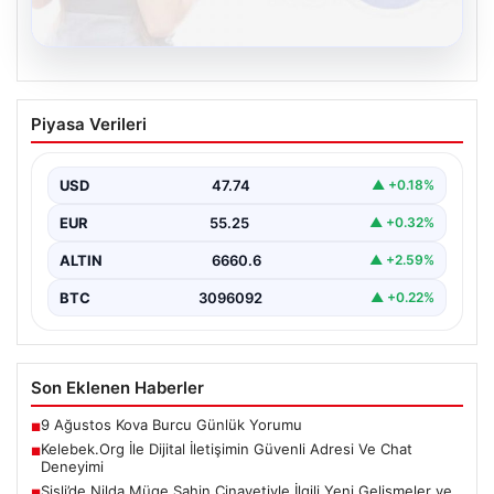
08.08.2026
Kelebek.Org İle Dijital İletişimin Güvenli
Piyasa Verileri
Adresi Ve Chat Deneyimi
İnternet ortamında insanların güvenli bir tarzda iletişim
sağlaması büyük bir önem barındırmaktadır.
USD
47.74
▲ +0.18%
Günümüzde birçok…
EUR
55.25
▲ +0.32%
ALTIN
6660.6
▲ +2.59%
BTC
3096092
▲ +0.22%
Son Eklenen Haberler
9 Ağustos Kova Burcu Günlük Yorumu
■
Kelebek.Org İle Dijital İletişimin Güvenli Adresi Ve Chat
■
Deneyimi
Şişli’de Nilda Müge Şahin Cinayetiyle İlgili Yeni Gelişmeler ve
■