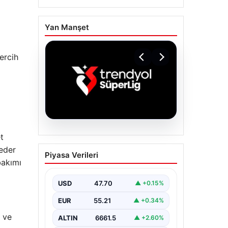
Yan Manşet
ercih
06.08.2026
t
TFF’den isim
 eder
Piyasa Verileri
sponsorluğu açıklaması!
bakımı
Trendyol Süper Lig…
USD
47.70
▲ +0.15%
EUR
55.21
▲ +0.34%
l ve
ALTIN
6661.5
▲ +2.60%