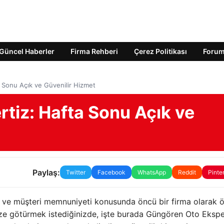
Güncel Haberler
Firma Rehberi
Çerez Politikası
Foru
 Sonu Açık ve Güvenilir Hizmet
tiz: Hafta Sonu Açık ve
Paylaş:
Twitter
Facebook
WhatsApp
Reddit
Pinte
k ve müşteri memnuniyeti konusunda öncü bir firma olarak 
rtize götürmek istediğinizde, işte burada Güngören Oto Ekspe