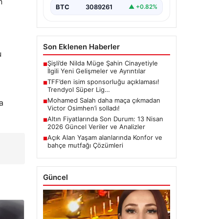
n
BTC
3089261
▲ +0.82%
Son Eklenen Haberler
u
Şişli’de Nilda Müge Şahin Cinayetiyle
■
İlgili Yeni Gelişmeler ve Ayrıntılar
TFF’den isim sponsorluğu açıklaması!
■
Trendyol Süper Lig…
Mohamed Salah daha maça çıkmadan
a
■
Victor Osimhen’i solladı!
Altın Fiyatlarında Son Durum: 13 Nisan
■
2026 Güncel Veriler ve Analizler
Açık Alan Yaşam alanlarında Konfor ve
■
e
bahçe mutfağı Çözümleri
Güncel