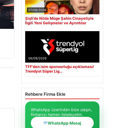
07/08/2026
Şişli’de Nilda Müge Şahin Cinayetiyle
İlgili Yeni Gelişmeler ve Ayrıntılar
06/08/2026
TFF’den isim sponsorluğu açıklaması!
Trendyol Süper Lig…
Rehbere Firma Ekle
WhatsApp üzerinden bize ulaşın,
firmanızı hemen listeleyelim.
WhatsApp Mesaj