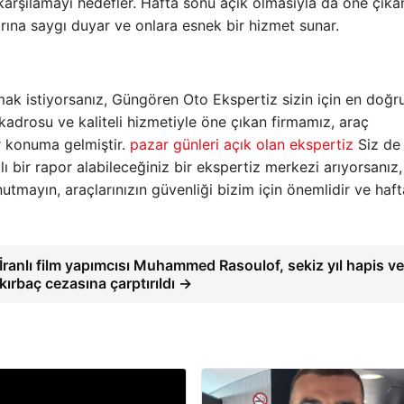
i karşılamayı hedefler. Hafta sonu açık olmasıyla da öne çıka
ına saygı duyar ve onlara esnek bir hizmet sunar.
rmak istiyorsanız, Güngören Oto Ekspertiz sizin için en doğr
kadrosu ve kaliteli hizmetiyle öne çıkan firmamız, araç
r konuma gelmiştir.
pazar günleri açık olan ekspertiz
Siz de
ı bir rapor alabileceğiniz bir ekspertiz merkezi arıyorsanız,
utmayın, araçlarınızın güvenliği bizim için önemlidir ve haft
İranlı film yapımcısı Muhammed Rasoulof, sekiz yıl hapis v
kırbaç cezasına çarptırıldı →