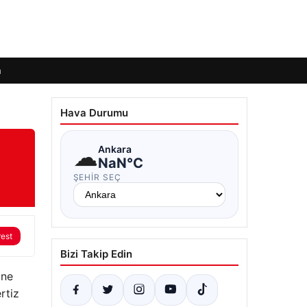
m
Hava Durumu
☁
Ankara
NaN°C
ŞEHIR SEÇ
rest
Bizi Takip Edin
öne
rtiz