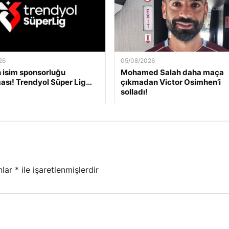
26
05/08/2026
 isim sponsorluğu
Mohamed Salah daha maça
ası! Trendyol Süper Lig…
çıkmadan Victor Osimhen’i
solladı!
nlar
*
ile işaretlenmişlerdir